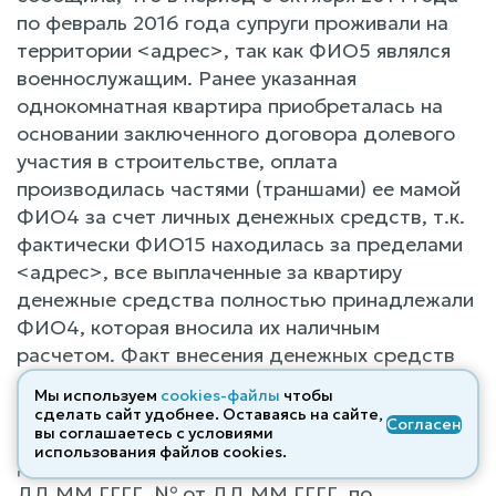
по февраль 2016 года супруги проживали на
территории <адрес>, так как ФИО5 являлся
военнослужащим. Ранее указанная
однокомнатная квартира приобреталась на
основании заключенного договора долевого
участия в строительстве, оплата
производилась частями (траншами) ее мамой
ФИО4 за счет личных денежных средств, т.к.
фактически ФИО15 находилась за пределами
<адрес>, все выплаченные за квартиру
денежные средства полностью принадлежали
ФИО4, которая вносила их наличным
расчетом. Факт внесения денежных средств
за квартиру ФИО4 подтверждается
Мы используем
cookies-файлы
чтобы
платежными документами: квитанциями к
сделать сайт удобнее. Оставаясь на сайте,
Согласен
вы соглашаетесь с условиями
приходным кассовым ордерам № от
использования файлов cооkies.
ДД.ММ.ГГГГ, № от ДД.ММ.ГГГГ, № от
ДД.ММ.ГГГГ, № от ДД.ММ.ГГГГ, по