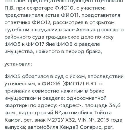
составе: председательствующего Щегольков
П.В. при секретаре ФИО10, с участием:
представителя истца ФИО11, представителя
ответчика ФИО12, рассмотрев в открытом
судебном заседании в зале Александровского
районного суда гражданское дело по иску
ФИО5 к ФИО17 Яне ФИО8 о разделе
имущества, нажитого в период брака,
установил:
ФИО5 обратился в суд с иском, впоследствии
уточненным, к ФИО16 (ФИО17) Я.Ю. о
признании совместно нажитым в браке
имуществом и разделе: однокомнатной
квартиры по адресу: <адрес>. площадь 34,6
кв.м., кадастровый №;автомобиля Тойота
Камри, рег. знак М272У Х32, VIN №, 2015 года
выпуска; автомобиля Хендай Солярис, рег.