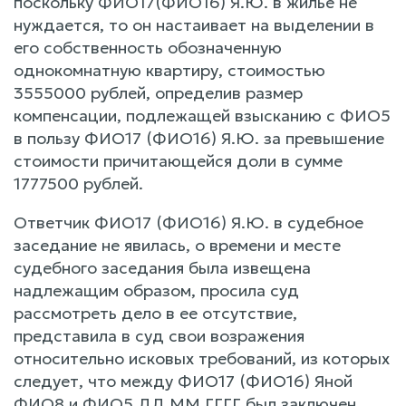
поскольку ФИО17(ФИО16) Я.Ю. в жилье не
нуждается, то он настаивает на выделении в
его собственность обозначенную
однокомнатную квартиру, стоимостью
3555000 рублей, определив размер
компенсации, подлежащей взысканию с ФИО5
в пользу ФИО17 (ФИО16) Я.Ю. за превышение
стоимости причитающейся доли в сумме
1777500 рублей.
Ответчик ФИО17 (ФИО16) Я.Ю. в судебное
заседание не явилась, о времени и месте
судебного заседания была извещена
надлежащим образом, просила суд
рассмотреть дело в ее отсутствие,
представила в суд свои возражения
относительно исковых требований, из которых
следует, что между ФИО17 (ФИО16) Яной
ФИО8 и ФИО5 ДД.ММ.ГГГГ был заключен