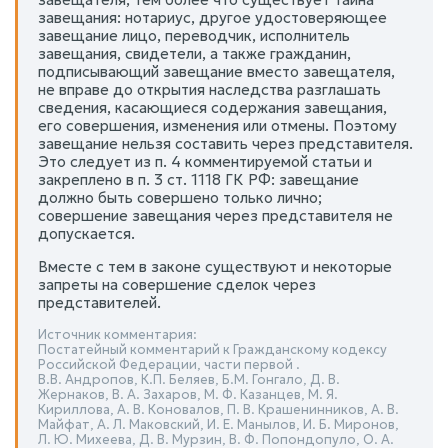
завещания: нотариус, другое удостоверяющее
завещание лицо, переводчик, исполнитель
завещания, свидетели, а также гражданин,
подписывающий завещание вместо завещателя,
не вправе до открытия наследства разглашать
сведения, касающиеся содержания завещания,
его совершения, изменения или отмены. Поэтому
завещание нельзя составить через представителя.
Это следует из п. 4 комментируемой статьи и
закреплено в п. 3 ст. 1118 ГК РФ: завещание
должно быть совершено только лично;
совершение завещания через представителя не
допускается.
Вместе с тем в законе существуют и некоторые
запреты на совершение сделок через
представителей.
Источник комментария:
Постатейный комментарий к Гражданскому кодексу
Российской Федерации, части первой .
В.В. Андропов, К.П. Беляев, Б.М. Гонгало, Д. В.
Жернаков, В. А. Захаров, М. Ф. Казанцев, М. Я.
Кириллова, А. В. Коновалов, П. В. Крашенинников, А. В.
Майфат, А. Л. Маковский, И. Е. Манылов, И. Б. Миронов,
Л. Ю. Михеева, Д. В. Мурзин, В. Ф. Попондопуло, О. А.