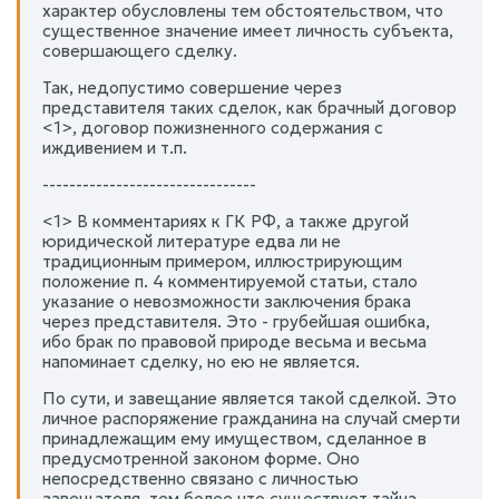
характер обусловлены тем обстоятельством, что
существенное значение имеет личность субъекта,
совершающего сделку.
Так, недопустимо совершение через
представителя таких сделок, как брачный договор
<1>, договор пожизненного содержания с
иждивением и т.п.
--------------------------------
<1> В комментариях к ГК РФ, а также другой
юридической литературе едва ли не
традиционным примером, иллюстрирующим
положение п. 4 комментируемой статьи, стало
указание о невозможности заключения брака
через представителя. Это - грубейшая ошибка,
ибо брак по правовой природе весьма и весьма
напоминает сделку, но ею не является.
По сути, и завещание является такой сделкой. Это
личное распоряжение гражданина на случай смерти
принадлежащим ему имуществом, сделанное в
предусмотренной законом форме. Оно
непосредственно связано с личностью
завещателя, тем более что существует тайна