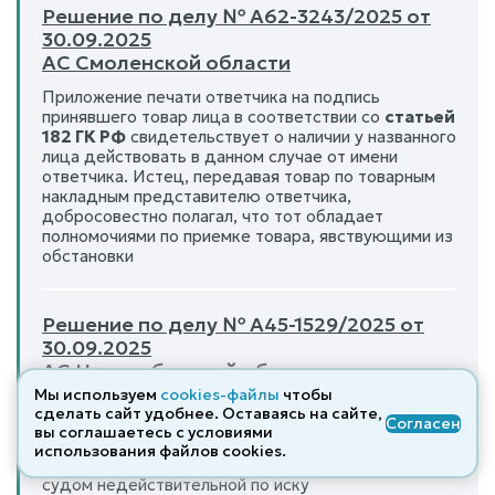
Решение по делу № А62-3243/2025 от
30.09.2025
АС Смоленской области
Приложение печати ответчика на подпись
принявшего товар лица в соответствии со
статьей
182 ГК РФ
свидетельствует о наличии у названного
лица действовать в данном случае от имени
ответчика. Истец, передавая товар по товарным
накладным представителю ответчика,
добросовестно полагал, что тот обладает
полномочиями по приемке товара, явствующими из
обстановки
Решение по делу № А45-1529/2025 от
30.09.2025
АС Новосибирской области
Мы используем
cookies-файлы
чтобы
Сделка, которая совершена с нарушением данных
сделать сайт удобнее. Оставаясь на сайте,
Согласен
правил, и на которую представляемый не дал
вы соглашаетесь с условиями
согласия, в силу абзаца второго пункта 3
статьи
использования файлов cооkies.
182 Гражданского кодекса
может быть признана
судом недействительной по иску