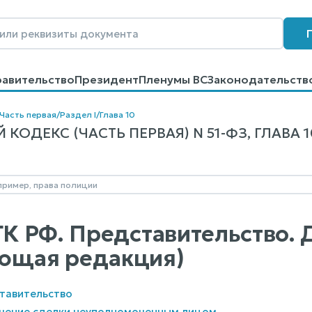
равительство
Президент
Пленумы ВС
Законодательств
говоров
Контакты
Помощь
Поиск
Часть первая
/
Раздел I
/
Глава 10
КОДЕКС (ЧАСТЬ ПЕРВАЯ) N 51-ФЗ, ГЛАВА 1
 ГК РФ. Представительство.
ющая редакция)
ставительство
ючение сделки неуполномоченным лицом