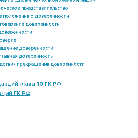
ерческое представительство
е положения о доверенности
остоверение доверенности
 доверенности
доверие
ращение доверенности
отзывная доверенность
едствия прекращения доверенности
акций главы 10 ГК РФ
кций ГК РФ