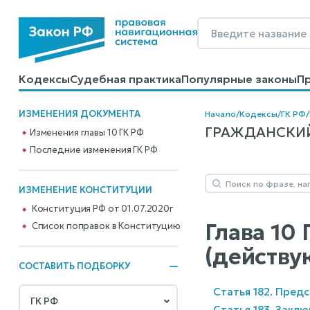
Кодексы
Судебная практика
Популярные законы
П
Калькуляторы
Справочные материалы
Образцы до
ИЗМЕНЕНИЯ ДОКУМЕНТА
Начало
/
Кодексы
/
ГК РФ
/
ГРАЖДАНСКИЙ 
Изменения главы 10 ГК РФ
Последние изменения ГК РФ
ИЗМЕНЕНИЕ КОНСТИТУЦИИ
Конституция РФ от 01.07.2020г
Глава 10
Cписок поправок в Конституцию
(действу
СОСТАВИТЬ ПОДБОРКУ
Статья 182. Пред
Статья 183. Закл