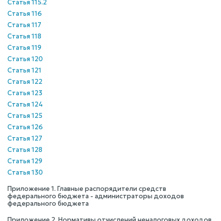
Статья 115.2
Статья 116
Статья 117
Статья 118
Статья 119
Статья 120
Статья 121
Статья 122
Статья 123
Статья 124
Статья 125
Статья 126
Статья 127
Статья 128
Статья 129
Статья 130
Приложение 1. Главные распорядители средств
федерального бюджета - администраторы доходов
федерального бюджета
Приложение 2. Нормативы отчислений неналоговых доходов