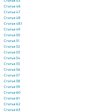
Статья 45
Статья 46
Статья 47
Статья 48
Статья 48.1
Статья 49
Статья 50
Статья 51
Статья 52
Статья 53
Статья 54
Статья 55
Статья 56
Статья 57
Статья 58
Статья 59
Статья 60
Статья 61
Статья 62
Статья 63