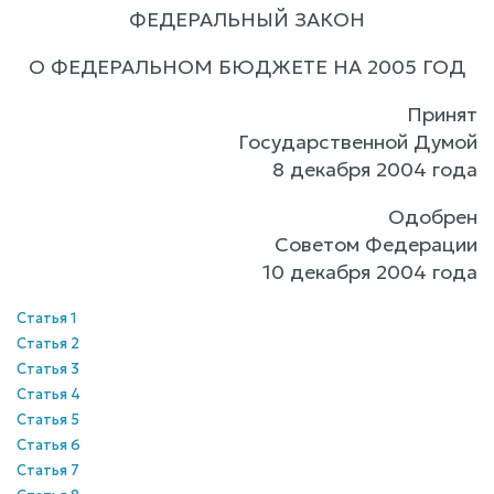
ФЕДЕРАЛЬНЫЙ ЗАКОН
О ФЕДЕРАЛЬНОМ БЮДЖЕТЕ НА 2005 ГОД
Принят
Государственной Думой
8 декабря 2004 года
Одобрен
Советом Федерации
10 декабря 2004 года
Статья 1
Статья 2
Статья 3
Статья 4
Статья 5
Статья 6
Статья 7