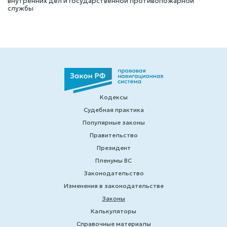
внутренних дел и государственной противопожарной
службы
Кодексы
Судебная практика
Популярные законы
Правительство
Президент
Пленумы ВС
Законодательство
Изменения в законодательстве
Законы
Калькуляторы
Справочные материалы