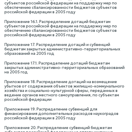
субъектов российской федерации на поддержку мер по
обеспечению сбалансированности бюджетов субъектов
российской федерации в 2005 году
Приложение 16.1. Распределение дотаций бюджетам
субъектов российской федерации на поддержку мер по
обеспечению сбалансированности бюджетов субъектов
российской федерации в 2005 году
Приложение 17. Распределение дотаций и субвенций
бюджетам закрытых административно-территориальных
образований на 2005 год
Приложение 17.1. Распределение дотаций бюджетам
закрытых административно-территориальных образований
на 2005 год
Приложение 18. Распределение дотаций на возмещение
убытков от содержания объектов жилищно-коммунального
хозяйства и социально-культурной сферы, переданных в
ведение органов местного самоуправления, по субъектам
российской федерации
Приложение 19. Распределение субвенций для
финансирования дополнительных расходов наукоградов
российской федерации в 2005 году
Приложение 20. Распределение субвенций бюджетам