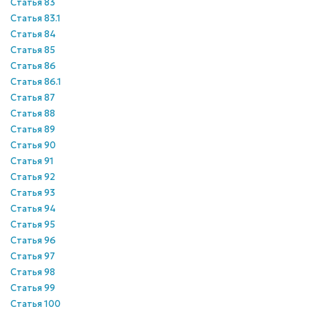
Статья 83
Статья 83.1
Статья 84
Статья 85
Статья 86
Статья 86.1
Статья 87
Статья 88
Статья 89
Статья 90
Статья 91
Статья 92
Статья 93
Статья 94
Статья 95
Статья 96
Статья 97
Статья 98
Статья 99
Статья 100