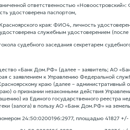
раниченной ответственностью «Новоостровский»:
ость удостоверена паспортом,
Красноярского края: ФИО4, личность удостовере
удостоверена служебным удостоверением (после 
токола судебного заседания секретарем судебног
ество «Банк Дом.РФ» (далее – заявитель; АО «Ба
рая с заявлением к Управлению Федеральной служ
Красноярскому краю (далее – административный о
раю) о признании незаконными действия Управлен
ашению) из Единого государственного реестра не
еки (залога) в пользу АО «Банк Дом.РФ» на земель
омером 24:50:0200196:2977, площадью 41827 +/- 72