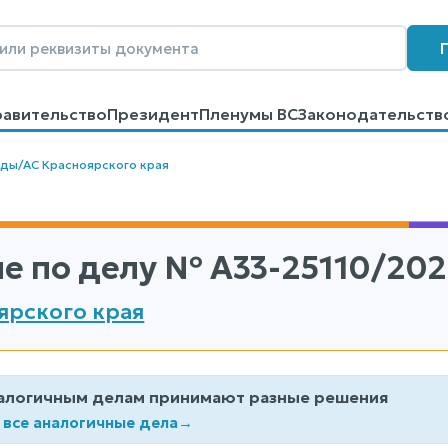
равительство
Президент
Пленумы ВС
Законодательств
говоров
Контакты
Помощь
Поиск
уды
/
АС Красноярского края
е по делу
№ А33-25110/202
ярского края
алогичным делам принимают разные решения
 все аналогичные дела
→