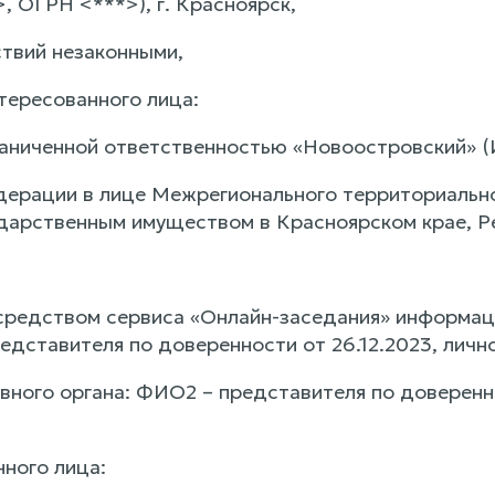
, ОГРН <***>), г. Красноярск,
ствий незаконными,
тересованного лица:
раниченной ответственностью «Новоостровский» 
дерации в лице Межрегионального территориально
дарственным имуществом в Красноярском крае, Ре
осредством сервиса «Онлайн-заседания» информа
редставителя по доверенности от 26.12.2023, лич
вного органа: ФИО2 – представителя по доверенно
нного лица: