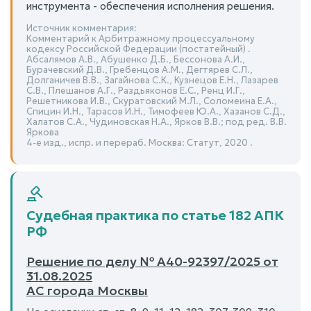
инструмента - обеспечения исполнения решения.
Источник комментария:
Комментарий к Арбитражному процессуальному
кодексу Российской Федерации (постатейный) .
Абсалямов А.В., Абушенко Д.Б., Бессонова А.И.,
Бурачевский Д.В., Гребенцов А.М., Дегтярев С.Л.,
Долганичев В.В., Загайнова С.К., Кузнецов Е.Н., Лазарев
С.В., Плешанов А.Г., Раздьяконов Е.С., Ренц И.Г.,
Решетникова И.В., Скуратовский М.Л., Соломеина Е.А.,
Спицин И.Н., Тарасов И.Н., Тимофеев Ю.А., Хазанов С.Д.,
Халатов С.А., Чудиновская Н.А., Ярков В.В.; под ред. В.В.
Яркова
4-е изд., испр. и перераб. Москва: Статут, 2020 .
Судебная практика по статье 182 АПК
РФ
Решение по делу № А40-92397/2025 от
31.08.2025
АС города Москвы