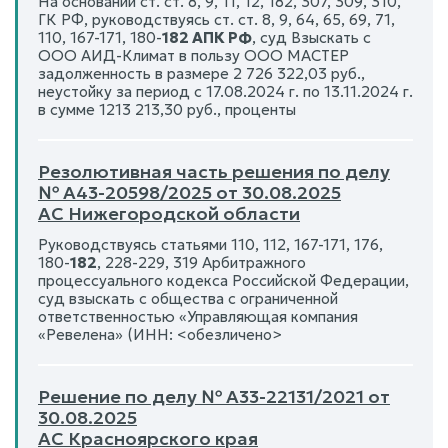
На основании ст. ст. 8, 9, 11, 12, 182, 307, 309, 310,
ГК РФ, руководствуясь ст. ст. 8, 9, 64, 65, 69, 71,
110, 167-171, 180-
182 АПК РФ
, суд Взыскать с
ООО АИД-Климат в пользу ООО МАСТЕР
задолженность в размере 2 726 322,03 руб.,
неустойку за период с 17.08.2024 г. по 13.11.2024 г.
в сумме 1213 213,30 руб., проценты
Резолютивная часть решения по делу
№ А43-20598/2025 от 30.08.2025
АС Нижегородской области
Руководствуясь статьями 110, 112, 167-171, 176,
180-
182
, 228-229, 319 Арбитражного
процессуального кодекса Российской Федерации,
суд взыскать с общества с ограниченной
ответственностью «Управляющая компания
«Ревелена» (ИНН: <обезличено>
Решение по делу № А33-22131/2021 от
30.08.2025
АС Красноярского края