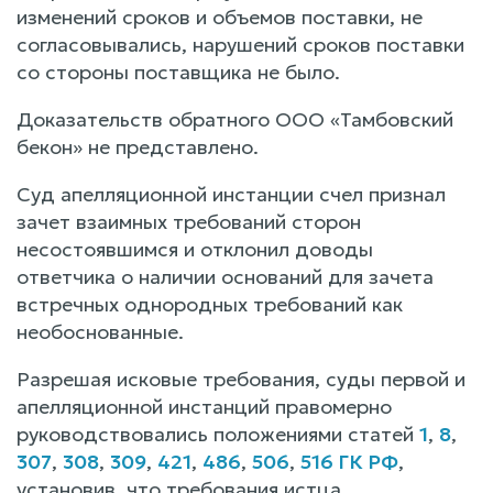
изменений сроков и объемов поставки, не
согласовывались, нарушений сроков поставки
со стороны поставщика не было.
Доказательств обратного ООО «Тамбовский
бекон» не представлено.
Суд апелляционной инстанции счел признал
зачет взаимных требований сторон
несостоявшимся и отклонил доводы
ответчика о наличии оснований для зачета
встречных однородных требований как
необоснованные.
Разрешая исковые требования, суды первой и
апелляционной инстанций правомерно
руководствовались положениями статей
1
,
8
,
307
,
308
,
309
,
421
,
486
,
506
,
516 ГК РФ
,
установив, что требования истца