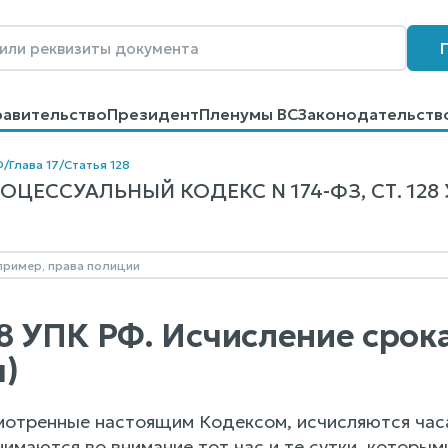
равительство
Президент
Пленумы ВС
Законодательств
говоров
Контакты
Помощь
Поиск
Ф
/
Глава 17
/
Статья 128
ЦЕССУАЛЬНЫЙ КОДЕКС N 174-ФЗ, СТ. 128
28 УПК РФ. Исчисление сро
)
смотренные настоящим Кодексом, исчисляются часа
имаются во внимание тот час и те сутки, которым