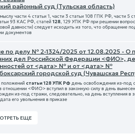
кий районный суд (Тульская область)
мыслу части 4 статьи 1, части 3 статьи 108 ГПК РФ, части 5 ст
татьи 93 КАС РФ, статей
128
, 129 УПК РФ при решении вопрос
ковой давности) следует исходить из того, что обращение по
ии документов
 по делу № 2-1324/2025 от 12.08.2025 - О
нних дел Российской Федерации <ФИО>, де
нностей от <дата> № и от <дата> №
боксарский городской суд (Чувашская Респ
 положений
статьи 128 УПК РФ
день освобождения из-под ст
в отношении <ФИО> вступил в законную силу в день вынесен
ожден из-под стражи, следовательно, на день вступления в 
дата его увольнения в приказе
ОТРЕТЬ ЕЩЕ