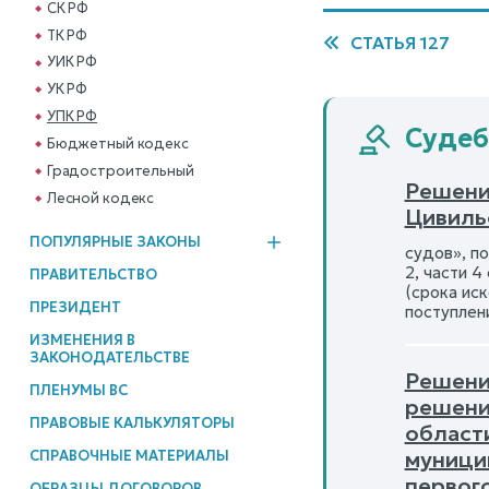
СК РФ
ТК РФ
СТАТЬЯ 127
УИК РФ
УК РФ
УПК РФ
Судеб
Бюджетный кодекс
Градостроительный
Решени
Лесной кодекс
Цивиль
ПОПУЛЯРНЫЕ ЗАКОНЫ
судов», по
2, части 4
ПРАВИТЕЛЬСТВО
(срока ис
ПРЕЗИДЕНТ
поступлен
ИЗМЕНЕНИЯ В
ЗАКОНОДАТЕЛЬСТВЕ
Решени
ПЛЕНУМЫ ВС
решени
ПРАВОВЫЕ КАЛЬКУЛЯТОРЫ
области
муници
СПРАВОЧНЫЕ МАТЕРИАЛЫ
первог
ОБРАЗЦЫ ДОГОВОРОВ