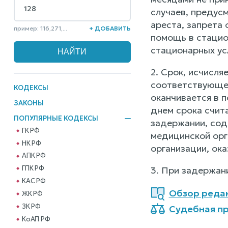
случаев, предус
ареста, запрета
пример: 116,271,...
+ ДОБАВИТЬ
помощь в стацио
стационарных усл
2. Срок, исчисля
соответствующее
КОДЕКСЫ
оканчивается в п
ЗАКОНЫ
днем срока счит
ПОПУЛЯРНЫЕ КОДЕКСЫ
задержании, сод
ГК РФ
медицинской орг
НК РФ
организации, ок
АПК РФ
ГПК РФ
3. При задержан
КАС РФ
Обзор реда
ЖК РФ
ЗК РФ
Судебная пр
КоАП РФ