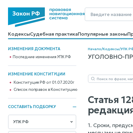
Кодексы
Судебная практика
Популярные законы
П
Калькуляторы
Справочные материалы
Образцы до
ИЗМЕНЕНИЯ ДОКУМЕНТА
Начало
/
Кодексы
/
УПК Р
УГОЛОВНО-ПРО
Последние изменения УПК РФ
ИЗМЕНЕНИЕ КОНСТИТУЦИИ
Конституция РФ от 01.07.2020г
Cписок поправок в Конституцию
Статья 1
редакция
СОСТАВИТЬ ПОДБОРКУ
1. Сроки, преду
месяцами не прин