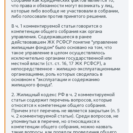
собраний как юридических фактов является то,
что права и обязанности могут возникать у лиц,
которые либо вообще не участвовали в собрании,
либо голосовали против принятого решения.
В ч. 1 комментируемой статьи говорится о
компетенции общего собрания как органа
управления. Содержавшееся в ранее
действовавшем ЖК РСФСР понятие "управление
жилищным фондом" было основано на том, что
такое управление в целом осуществлялось
исключительно органами государственной или
местной власти (ст. ст. 16, 17 ЖК РСФСР), а
непосредственное - жилищно-эксплуатационными
организациями, роль которых сводилась в
основном к "эксплуатации и содержанию
жилищного фонда".
2. Жилищный кодекс РФ в ч. 2 комментируемой
статьи содержит перечень вопросов, которые
относятся к компетенции общего собрания.
Причем этот перечень не является закрытым (п. 5
ч. 2 комментируемой статьи). Среди вопросов, не
упомянутых в перечне, но относящихся к
компетенции общего собрания, можно назвать
такие вопросы, как порядок проведения общего