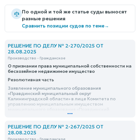
По одной и той же статье суды выносят
разные решения
Сравнить позиции судов по теме
→
РЕШЕНИЕ ПО ДЕЛУ № 2-270/2025 ОТ
28.08.2025
Производство - Гражданское
О признании права муниципальной собственности на
бесхозяйное недвижимое имущество
Резолютивная часть
Заявление муниципального образования
«Правдинский муниципальный округ
Калининградской области» в лице Комитета по
управлению муниципальным имуществом
муниципального образования «Правдинский
...
муниципальный округ Калининградской области» о
признании права муниципальной собственности на
бесхозяйное недвижимое имущество –
РЕШЕНИЕ ПО ДЕЛУ № 2-267/2025 ОТ
удовлетворить
28.08.2025
Производство - Гражданское