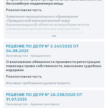
бесхозяйную недвижимую вещь
Резолютивная часть
Заявление муниципального образования
«Правдинский муниципальный округ
Калининградской области» в лице Комитета по
управлению муниципальным имуществом
муниципального образования «Правдинский
...
муниципальный округ Калининградской области» о
признании права муниципальной собственности на
бесхозяйное недвижимое имущество –
РЕШЕНИЕ ПО ДЕЛУ № 2-241/2025 ОТ
удовлетворить
04.08.2025
Производство - Гражданское
О возложении обязанности произвести регистрацию
перехода права собственности, взыскании судебных
издержек
Резолютивная часть
Исковые требования удовлетворить
РЕШЕНИЕ ПО ДЕЛУ № 2А-238/2025 ОТ
31.07.2025
Производство - Административное