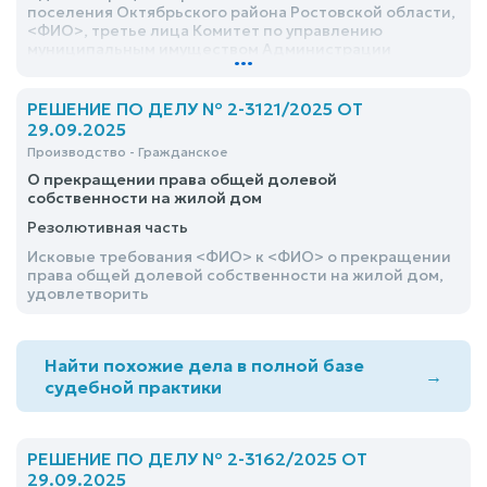
поселения Октябрьского района Ростовской области,
<ФИО>, третье лица Комитет по управлению
муниципальным имуществом Администрации
...
Октябрьского района, ППК «Роскадастр» по
Ростовской области о признании права
собственности на не учтенный земельный участок,
РЕШЕНИЕ ПО ДЕЛУ № 2-3121/2025 ОТ
признании наличия реестровой ошибки, исключения
29.09.2025
сведений из ЕГРН, отказать
Производство - Гражданское
О прекращении права общей долевой
собственности на жилой дом
Резолютивная часть
Исковые требования <ФИО> к <ФИО> о прекращении
права общей долевой собственности на жилой дом,
удовлетворить
Найти похожие дела в полной базе
→
судебной практики
РЕШЕНИЕ ПО ДЕЛУ № 2-3162/2025 ОТ
29.09.2025