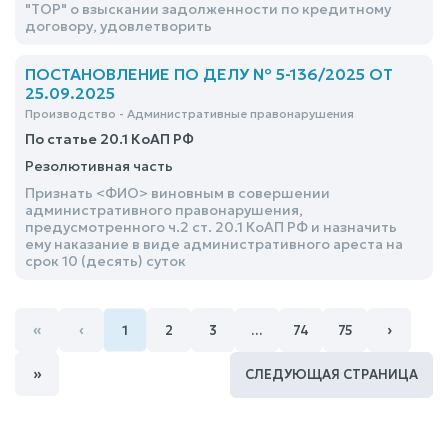
"ТОР" о взыскании задолженности по кредитному
договору, удовлетворить
ПОСТАНОВЛЕНИЕ ПО ДЕЛУ № 5-136/2025 ОТ
25.09.2025
Производство - Административные правонарушения
По статье 20.1 КоАП РФ
Резолютивная часть
Признать <ФИО> виновным в совершении
административного правонарушения,
предусмотренного ч.2 ст. 20.1 КоАП РФ и назначить
ему наказание в виде административного ареста на
срок 10 (десять) суток
«
‹
›
1
2
3
…
74
75
»
СЛЕДУЮЩАЯ СТРАНИЦА