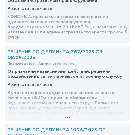
Об административном правонарушении
Резолютивная часть
<ФИО> В,А. признать виновным в совершении
административного правонарушения,
предусмотренного ч.1 ст.20.1 КоАП РФ, и назначить ему
наказание в виде административного ареста сроком 3
суток
РЕШЕНИЕ ПО ДЕЛУ № 2А-767/2025 ОТ
08.09.2025
Производство - Административное
О признании незаконными действий, решения,
бездействия в связи с призывом на военную службу
Резолютивная часть
В удовлетворении административного искового
заявления <ФИО> к призывной комиссии
Кудымкарского муниципального округа Пермского
края, военному комиссариату (город Кудымкар,
Кудымкарского, Юрлинского и Юсьвинского районов
...
Пермского края), Федеральному казенному
учреждению «Военный комиссариат Пермского края»,
военному комиссару военного комиссариата (город
РЕШЕНИЕ ПО ДЕЛУ № 2А-1006/2025 ОТ
Кудымкар, Кудымкарского, Юрлинского и