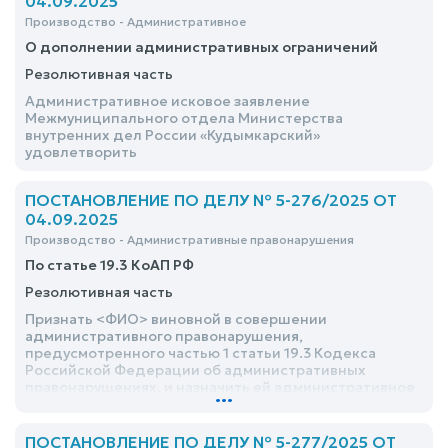
04.09.2025
Юсьвинского районов Пермского края) <ФИО> о
Производство - Административное
признании незаконными действий о вызове на
призывные мероприятия, проведении медицинского
О дополнении административных ограничений
освидетельствования и призывной комиссии в
Резолютивная часть
период действия отсрочки, как противоречащих
действующему законодательству, по выдаче
Административное исковое заявление
повестки на отправку к месту прохождения военной
Межмуниципального отдела Министерства
службы на <дата>, признании незаконным решения о
внутренних дел России «Кудымкарский»
призыве на военную службу, признании незаконным
удовлетворить
бездействия в части игнорирования жалоб, невыдаче
направления на дополнительное обследование
отказать
ПОСТАНОВЛЕНИЕ ПО ДЕЛУ № 5-276/2025 ОТ
04.09.2025
Производство - Административные правонарушения
По статье 19.3 КоАП РФ
Резолютивная часть
Признать <ФИО> виновной в совершении
административного правонарушения,
предусмотренного частью 1 статьи 19.3 Кодекса
Российской Федерации об административных
правонарушениях, и назначить ей административное
...
наказание в виде административного штрафа в
размере 2000 рублей
ПОСТАНОВЛЕНИЕ ПО ДЕЛУ № 5-277/2025 ОТ