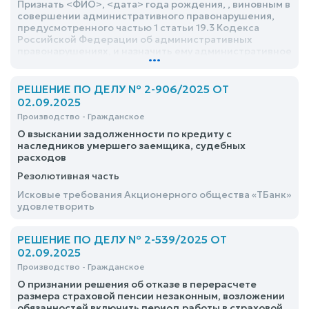
Признать <ФИО>, <дата> года рождения, , виновным в
совершении административного правонарушения,
предусмотренного частью 1 статьи 19.3 Кодекса
Российской Федерации об административных
правонарушениях, и назначить ему административное
...
наказание в виде административного ареста на срок 3
суток
РЕШЕНИЕ ПО ДЕЛУ № 2-906/2025 ОТ
02.09.2025
Производство - Гражданское
О взыскании задолженности по кредиту с
наследников умершего заемщика, судебных
расходов
Резолютивная часть
Исковые требования Акционерного общества «ТБанк»
удовлетворить
РЕШЕНИЕ ПО ДЕЛУ № 2-539/2025 ОТ
02.09.2025
Производство - Гражданское
О признании решения об отказе в перерасчете
размера страховой пенсии незаконным, возложении
обязанностей включить период работы в страховой