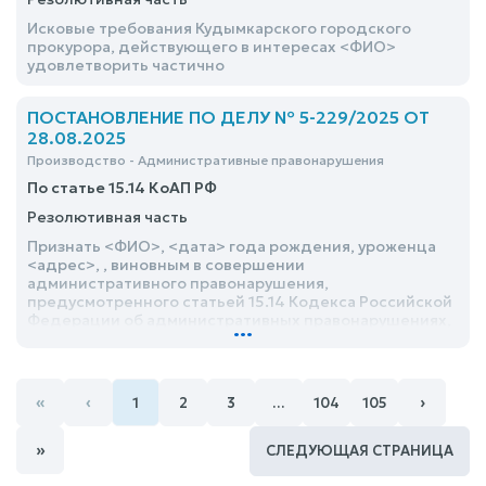
Исковые требования Кудымкарского городского
прокурора, действующего в интересах <ФИО>
удовлетворить частично
ПОСТАНОВЛЕНИЕ ПО ДЕЛУ № 5-229/2025 ОТ
28.08.2025
Производство - Административные правонарушения
По статье 15.14 КоАП РФ
Резолютивная часть
Признать <ФИО>, <дата> года рождения, уроженца
<адрес>, , виновным в совершении
административного правонарушения,
предусмотренного статьей 15.14 Кодекса Российской
Федерации об административных правонарушениях,
...
и назначить ему наказание в виде административного
штрафа в размере 20 000 (двадцать тысяч) рублей
«
‹
›
1
2
3
…
104
105
»
СЛЕДУЮЩАЯ СТРАНИЦА