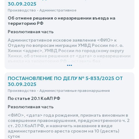
30.09.2025
Производство - Административное
Об отмене решения о неразрешении въезда на
территорию РФ
Резолютивная часть
Административное исковое заявление <ФИО> к
Отделу по вопросам миграции УМВД России по г. о.
Химки <адрес>, УМВД России по городскому округу
Химки, об отмене решения от <дата> о неразрешении
въезда на территорию РФ – оставить без
...
удовлетворения
ПОСТАНОВЛЕНИЕ ПО ДЕЛУ № 5-833/2025 ОТ
30.09.2025
Производство - Административные правонарушения
По статье 20.1 КоАП РФ
Резолютивная часть
<ФИО>, <дата> года рождения, признать виновным в
совершении правонарушения, предусмотренного ч. 2
ст. 20.1 КоАП РФ, и назначить наказание в виде
административного ареста сроком на 10 (десять)
суток