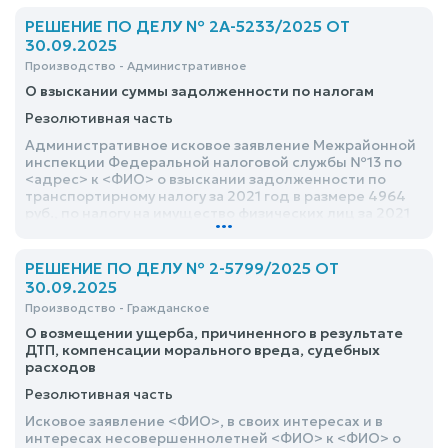
РЕШЕНИЕ ПО ДЕЛУ № 2А-5233/2025 ОТ
30.09.2025
Производство - Административное
О взыскании суммы задолженности по налогам
Резолютивная часть
Административное исковое заявление Межрайонной
инспекции Федеральной налоговой службы №13 по
<адрес> к <ФИО> о взыскании задолженности по
транспортирному налогу за 2021 год в размере 4964
руб., по налогу на имущество физических лиц за 2021
...
год в размере 3223 руб. – оставить без
удовлетворения
РЕШЕНИЕ ПО ДЕЛУ № 2-5799/2025 ОТ
30.09.2025
Производство - Гражданское
О возмещении ущерба, причиненного в результате
ДТП, компенсации морального вреда, судебных
расходов
Резолютивная часть
Исковое заявление <ФИО>, в своих интересах и в
интересах несовершеннолетней <ФИО> к <ФИО> о