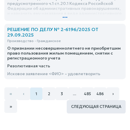
предусмотренного ч.1 ст.20.1 Кодекса Российской
Федерации об административных правонарушениях,
и назначить ему наказание в виде административного
...
ареста сроком на 13 (тринадцать) суток
РЕШЕНИЕ ПО ДЕЛУ № 2-6196/2025 ОТ
29.09.2025
Производство - Гражданское
О признании несовершеннолетнего не приобретшим
право пользования жилым помещением, снятии с
регистрационного учета
Резолютивная часть
Исковое заявление <ФИО> – удовлетворить
«
‹
›
1
2
3
…
485
486
»
СЛЕДУЮЩАЯ СТРАНИЦА