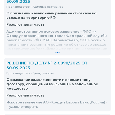
30.09.2025
Производство - Административное
О признании незаконным решение об отказе во
въезде на территорию РФ
Резолютивная часть
Административное исковое заявление <ФИО> к
Отряду пограничного контроля Федеральной службы
безопасности РФ в МАП Шереметьево, ФСБ России о
признании незаконным решение об отказе во въезде
на территорию Российской Федерации и возложении
...
обязанности пропустить через Государственную
границу Российской Федерации - оставить без
удовлетворения
РЕШЕНИЕ ПО ДЕЛУ № 2-6998/2025 ОТ
30.09.2025
Производство - Гражданское
О взыскании задолженности по кредитному
договору, обращении взыскания на заложенное
имущество
Резолютивная часть
Исковое заявление АО «Кредит Европа Банк (Россия)»
– удовлетворить