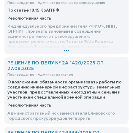
Производство - Административные правонарушения
По статье 18.15 КоАП РФ
Резолютивная часть
Индивидуального предпринимателя <ФИО>, ИНН ,
ОГРНИП , признать виновным в совершении
административного правонарушения,
предусмотренного частью 1 статьи 18.15 Кодекса
Российской Федерации об административных
...
правонарушениях, и назначить ему наказание в виде
штрафа в размере 125 000 (сто двадцать пять тысяч)
рублей
РЕШЕНИЕ ПО ДЕЛУ № 2А-1420/2025 ОТ
27.08.2025
Производство - Административное
О возложении обязанности организовать работы по
созданию инженерной инфраструктуры земельных
участков, предоставленных многодетным семьям и
участникам специальной военной операции
Резолютивная часть
Административный иск заместителя Елизовского
городского прокурора удовлетворить
РЕШЕНИЕ ПО ДЕЛУ № 2-1333/2025 ОТ