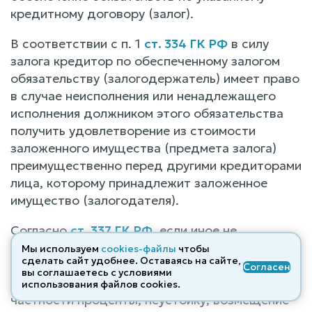
кредитному договору (залог).
В соответствии с п. 1
ст. 334 ГК РФ
в силу
залога кредитор по обеспеченному залогом
обязательству (залогодержатель) имеет право
в случае неисполнения или ненадлежащего
исполнения должником этого обязательства
получить удовлетворение из стоимости
заложенного имущества (предмета залога)
преимущественно перед другими кредиторами
лица, которому принадлежит заложенное
имущество (залогодателя).
Согласно
ст. 337 ГК РФ
, если иное не
предусмотрено законом или договором, залог
Мы используем
cookies-файлы
чтобы
сделать сайт удобнее. Оставаясь на сайте,
обеспечивает требование в том объеме, какой
Согласен
вы соглашаетесь с условиями
оно имеет к моменту удовлетворения, в
использования файлов cооkies.
частности проценты, неустойку, возмещение