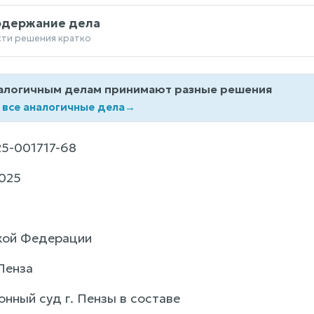
одержание дела
сти решения кратко
алогичным делам принимают разные решения
 все аналогичные дела
→
5-001717-68
025
кой Федерации
 Пенза
нный суд г. Пензы в составе