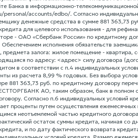
те Банка в информационно-телекоммуникационной 
.ru/personal/accounts/edbo/. Согласно индивидуал
емщику денежные средства в сумме 881 363,73 руб
кредита для целевого использования - для рефина
торе - ОАО «Сбербанк России» по кредитному дог
. Обеспечением исполнения обязательств заемщик
а, предмета залога: жилое помещение - квартира,
аходящаяся по адресу: <адрес> силу договора (дого
дитом в соответствии с п.4 индивидуальных услов
нты из расчета 8,99 % годовых. Без выбора услов
ере 881 363,73 руб. по кредитному договору пере
СТТОРГБАНК АО, таким образом, банк в полном об
оговору. Согласно п.6 индивидуальных условий к
вает проценты путем осуществления ежемесячных 
щимся неотъемлемой частью кредитного договора
фактический остаток суммы кредита, начиная со д
кредита, и по дату фактического возврата кредит
4 индивидуальных условий кредита. Размер ежемес