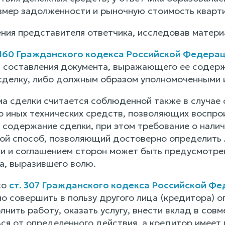
азмер задолженности и рыночную стоимость кварти
ния представителя ответчика, исследовав матери
 160 Гражданского кодекса Российской Федера
 составления документа, выражающего ее содерж
делку, либо должным образом уполномоченными и
а сделки считается соблюденной также в случае
о иных технических средств, позволяющих воспро
 содержание сделки, при этом требование о налич
ой способ, позволяющий достоверно определить 
и и соглашением сторон может быть предусмотре
а, выразившего волю.
со
ст. 307 Гражданского кодекса Российской Ф
о совершить в пользу другого лица (кредитора) о
нить работу, оказать услугу, внести вклад в совме
ся от определенного действия, а кредитор имеет 