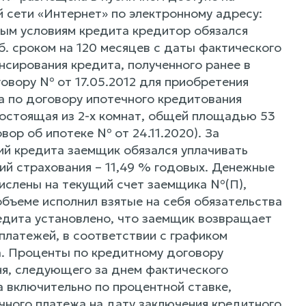
сети «Интернет» по электронному адресу:
ьным условиям кредита кредитор обязался
. сроком на 120 месяцев с даты фактического
нсирования кредита, полученного ранее в
овору № от 17.05.2012 для приобретения
а по договору ипотечного кредитования
 состоящая из 2-х комнат, общей площадью 53
вор об ипотеке № от 24.11.2020). За
ий кредита заемщик обязался уплачивать
ий страхования – 11,49 % годовых. Денежные
числены на текущий счет заемщика №(П),
ъеме исполнил взятые на себя обязательства
редита установлено, что заемщик возвращает
платежей, в соответствии с графиком
. Проценты по кредитному договору
ня, следующего за днем фактического
а включительно по процентной ставке,
ячного платежа на дату заключения кредитного