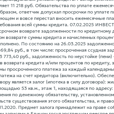
ляет 11 218 руб. Обязательства по уплате ежемес
разом, ответчик допускал просрочки по уплате п
дующем и вовсе перестал вносить ежемесячные пл
ебования всей суммы кредита. 07.02.2025 ИНВЕ
срочном возврате задолженности по кредитному д
ом возврате суммы кредита и начисленных процент
сполнено. По состоянию на 26.03.2025 задолженн
69,84 руб., в том числе: просроченная ссудная з
3 773,40 руб., задолженность по неустойке (пени) 
в возврата кредита и/или процентов по кредиту, 
ммы просроченного платежа за каждый календарны
латежа на счет кредитора (включительно). Обесп
ору является залог (ипотека в силу договора): жи
лощадью 53 кв.м., этаж 1, находящаяся по адресу
нения по денежному обязательству, установленно
ьств существования этого обязательства, и право
.11.2020. Предмет залога принадлежит на праве 
и записями в Едином государственном реестре пр