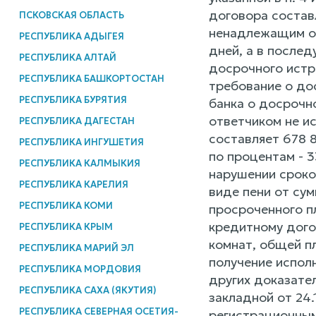
договора состав
ПСКОВСКАЯ ОБЛАСТЬ
ненадлежащим об
РЕСПУБЛИКА АДЫГЕЯ
дней, а в после
РЕСПУБЛИКА АЛТАЙ
досрочного истр
РЕСПУБЛИКА БАШКОРТОСТАН
требование о до
РЕСПУБЛИКА БУРЯТИЯ
банка о досрочн
ответчиком не и
РЕСПУБЛИКА ДАГЕСТАН
составляет 678 8
РЕСПУБЛИКА ИНГУШЕТИЯ
по процентам - 3
РЕСПУБЛИКА КАЛМЫКИЯ
нарушении сроко
РЕСПУБЛИКА КАРЕЛИЯ
виде пени от су
РЕСПУБЛИКА КОМИ
просроченного п
кредитному догов
РЕСПУБЛИКА КРЫМ
комнат, общей п
РЕСПУБЛИКА МАРИЙ ЭЛ
получение испол
РЕСПУБЛИКА МОРДОВИЯ
других доказател
РЕСПУБЛИКА САХА (ЯКУТИЯ)
закладной от 24
РЕСПУБЛИКА СЕВЕРНАЯ ОСЕТИЯ-
регистрационным