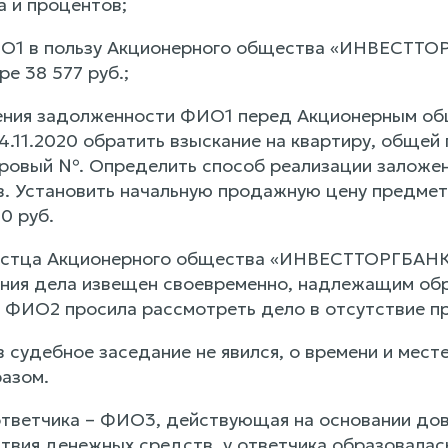
а и процентов;
ИО1 в пользу Акционерного общества «ИНВЕСТТО
е 38 577 руб.;
ашения задолженности ФИО1 перед Акционерным 
4.11.2020 обратить взыскание на квартиру, общей
ровый №. Определить способ реализации заложен
. Установить начальную продажную цену предмета 
0 руб.
стца Акционерного общества «ИНВЕСТТОРГБАНК» в
ния дела извещен своевременно, надлежащим обр
 ФИО2 просила рассмотреть дело в отсутствие пр
 судебное заседание не явился, о времени и мест
азом.
тветчика – ФИО3, действующая на основании дове
ствия денежных средств, у ответчика образовала