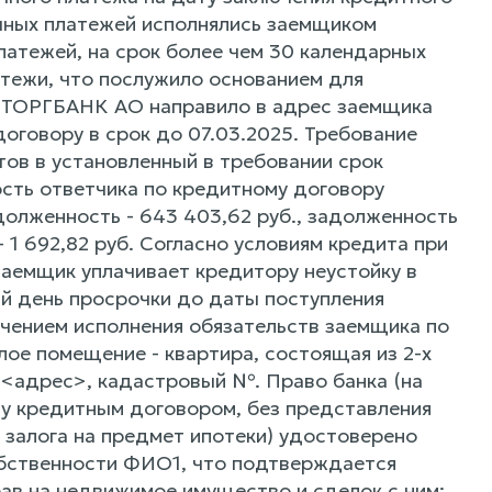
ячных платежей исполнялись заемщиком
латежей, на срок более чем 30 календарных
атежи, что послужило основанием для
СТТОРГБАНК АО направило в адрес заемщика
оговору в срок до 07.03.2025. Требование
ов в установленный в требовании срок
ость ответчика по кредитному договору
адолженность - 643 403,62 руб., задолженность
- 1 692,82 руб. Согласно условиям кредита при
заемщик уплачивает кредитору неустойку в
й день просрочки до даты поступления
ечением исполнения обязательств заемщика по
лое помещение - квартира, состоящая из 2-х
: <адрес>, кадастровый №. Право банка (на
му кредитным договором, без представления
 залога на предмет ипотеки) удостоверено
собственности ФИО1, что подтверждается
ав на недвижимое имущество и сделок с ним: