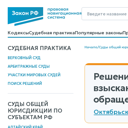
Кодексы
Судебная практика
Популярные законы
П
Калькуляторы
Справочные материалы
Образцы до
СУДЕБНАЯ ПРАКТИКА
Начало
/
Суды общей юр
ВЕРХОВНЫЙ СУД
АРБИТРАЖНЫЕ СУДЫ
Решени
УЧАСТКИ МИРОВЫХ СУДЕЙ
ПОИСК РЕШЕНИЙ
взыска
обраще
СУДЫ ОБЩЕЙ
ЮРИСДИКЦИИ ПО
Октябрьск
СУБЪЕКТАМ РФ
АЛТАЙСКИЙ КРАЙ