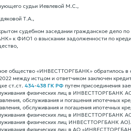
ующего судьи Иевлевой М.С.,
дяковой Т.А.,
крытом судебном заседании гражданское дело по
» к ФИО1 о взыскании задолженности по кредит
щество,
ное общество «ИНВЕСТТОРГБАНК» обратилось в с
12.2022 между истцом и ответчиком заключен кре
ке ст.ст.
434
-
438 ГК РФ
путем присоединения зае
луживания физических лиц в ИНВЕСТТОРГБАНК АО 
авления, обслуживания и погашения ипотечных 
авления, обслуживания и погашения ипотечных кр
луживания физических лиц в ИНВЕСТТОРГБАНК АО
луживания физических лиц ИНВЕСТТОРГБАНК АО).
луживания физических лиц в АО «ИНВЕСТТОРГБАН