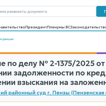
равительство
Президент
Пленумы ВС
Законодательств
говоров
Контакты
Помощь
Поиск
исдикции
е по делу
№ 2-1375/2025
от
нии задолженности по кред
нии взыскания на заложен
ий районный суд г. Пензы (Пензенская 