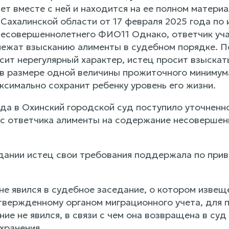
ет вместе с ней и находится на ее полном матери
 Сахалинской области от 17 февраля 2025 года по
несовершеннолетнего ФИО11 Однако, ответчик учас
длежат взысканию алименты в судебном порядке. П
осит нерегулярный характер, истец просит взыска
в размере одной величины прожиточного минимума
ксимально сохранит ребенку уровень его жизни.
ода в Охинский городской суд поступило уточненн
 с ответчика алименты на содержание несовершен
дании истец свои требования поддержала по прив
е явился в судебное заседание, о котором извеще
твержденному органом миграционного учета, для 
ие не явился, в связи с чем она возвращена в суд
хранения.