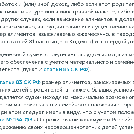
оток и (или) иной доход, либо если этот родител
стично в натуре или в иностранной валюте, либо е
 других случаях, если взыскание алиментов в доле
 невозможно, затруднительно или существенно на
ер алиментов, взыскиваемых ежемесячно, в тверд
со статьей 81 настоящего Кодекса) и в твердой д
денежной суммы определяется судом исходя из м
 его обеспечения с учетом материального и семей
тельств (пункт 2
статьи 83 СК РФ
).
татьи 83 СК РФ
размер алиментов, взыскиваемых 
них детей с родителей, а также с бывших усынови
еделяется судом исходя из максимально возможног
четом материального и семейного положения стор
ри этом следует иметь в виду, что с учетом полож
да № 134-ФЗ
«О прожиточном минимуме в Российск
держанию своих несовершеннолетних детей уста