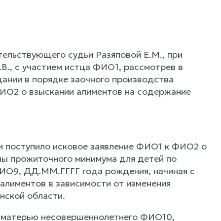
тельствующего судьи Разяповой Е.М., при
В., с участием истца ФИО1, рассмотрев в
ании в порядке заочного производства
ИО2 о взыскании алиментов на содержание
ти поступило исковое заявление ФИО1 к ФИО2 о
ны прожиточного минимума для детей по
ИО9, ДД.ММ.ГГГГ года рождения, начиная с
 алиментов в зависимости от изменения
нской области.
ся матерью несовершеннолетнего ФИО10,