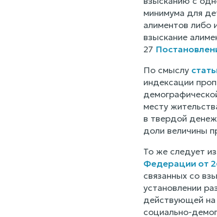
взысканию с одн
минимума для де
алиментов либо 
взыскание алиме
27
Постановлени
По смыслу
стать
индексации проп
демографической
месту жительств
в твердой денеж
доли величины п
То же следует из
Федерации от 2
связанных со вз
установлении ра
действующей на 
социально-демог