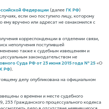
Российской Федерации
(далее
ГК РФ
)
лучаях, если оно поступило лицу, которому
о ему вручено или адресат не ознакомился с
лучения корреспонденции в отделении связи,
 Риск неполучения поступившей
менению также к судебным извещениям и
цессуальным законодательством не
вного Суда РФ от 23 июня 2015 года № 25
«О
К РФ
).
тоящему делу опубликована на официальном
 извещены о времени и месте судебного
169, 233 Гражданского процессуального кодекса
рассмотреть дело в отсутствие неявившегося