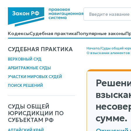
Кодексы
Судебная практика
Популярные законы
П
Калькуляторы
Справочные материалы
Образцы до
СУДЕБНАЯ ПРАКТИКА
Начало
/
Суды общей юр
О взыскании алиментов
ВЕРХОВНЫЙ СУД
АРБИТРАЖНЫЕ СУДЫ
УЧАСТКИ МИРОВЫХ СУДЕЙ
Решени
ПОИСК РЕШЕНИЙ
взыска
несове
СУДЫ ОБЩЕЙ
ЮРИСДИКЦИИ ПО
сумме.
СУБЪЕКТАМ РФ
Охинский 
АЛТАЙСКИЙ КРАЙ