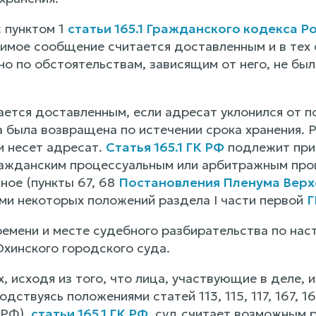
с пунктом 1
статьи 165.1 Гражданского кодекса 
имое сообщение считается доставленным и в тех с
но по обстоятельствам, зависящим от него, не был
ется доставленным, если адресат уклонился от по
на была возвращена по истечении срока хранения.
 несет адресат.
Статья 165.1 ГК РФ
подлежит при
ражданским процессуальным или арбитражным про
ное (пункты 67, 68
Постановления Пленума Верхо
ми некоторых положений раздела I части первой
Г
емени и месте судебного разбирательства по нас
Охинского городского суда.
, исходя из того, что лица, участвующие в деле,
одствуясь положениями статей 113, 115, 117, 167, 
 РФ),
статьи 165.1 ГК РФ
, суд считает возможным 