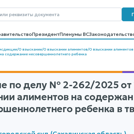
равительство
Президент
Пленумы ВС
Законодательств
говоров
Контакты
Помощь
Поиск
исдикции
/
О взыскании
/
О взыскании алиментов
/
О взыскании алиментов
 на содержание несовершеннолетнего ребенка
е по делу
№ 2-262/2025
от 
нии алиментов на содержан
ршеннолетнего ребенка в 
городской суд (Сахалинская область)