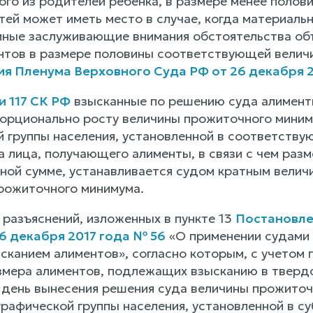
ого из родителей ребенка, в размере менее поло
тей может иметь место в случае, когда материаль
иные заслуживающие внимания обстоятельства объ
нтов в размере половины соответствующей велич
я Пленума Верховного Суда РФ от 26 декабря 2
и 117 СК РФ
взысканные по решению суда алимент
орционально росту величины прожиточного мини
 группы населения, установленной в соответств
а лица, получающего алименты, в связи с чем раз
ной сумме, устанавливается судом кратным величи
рожиточного минимума.
 разъяснений, изложенных в пункте 13
Постановле
6 декабря 2017 года № 56
«О применении судами 
ысканием алиментов», согласно которым, с учетом
змера алиментов, подлежащих взысканию в твердо
день вынесения решения суда величины прожито
рафической группы населения, установленной в с