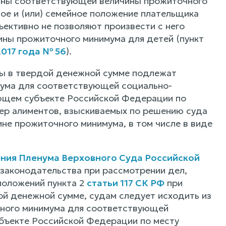
вины соответствующей величины прожиточного
ное и (или) семейное положение плательщика
ективно не позволяют произвести с него
ины прожиточного минимума для детей (пункт
017 года № 56
).
ы в твердой денежной сумме подлежат
мума для соответствующей социально-
ующем субъекте Российской Федерации по
мер алиментов, взыскиваемых по решению суда
не прожиточного минимума, в том числе в виде
ния Пленума Верховного Суда Российской
законодательства при рассмотрении дел,
 положений пункта 2
статьи 117 СК РФ
при
й денежной сумме, судам следует исходить из
чного минимума для соответствующей
убъекте Российской Федерации по месту