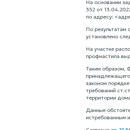
На основании за
352 от 13.04.20
по адресу: <адр
По результатам 
установлено сл
На участке расп
профнастила выд
Таким образом, 
принадлежащего 
законом порядке
требований ст.с
территории дома
Данные обстояте
истребованным и
Согласно
ст. 11 