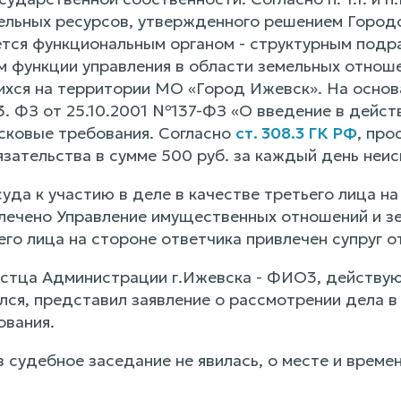
ельных ресурсов, утвержденного решением Городс
ется функциональным органом - структурным подр
функции управления в области земельных отноше
ихся на территории МО «Город Ижевск». На основ
 3.3. ФЗ от 25.10.2001 №137-ФЗ «О введение в дейс
сковые требования. Согласно
ст. 308.3 ГК РФ
, про
зательства в сумме 500 руб. за каждый день неис
уда к участию в деле в качестве третьего лица н
лечено Управление имущественных отношений и зе
ьего лица на стороне ответчика привлечен супруг
стца Администрации г.Ижевска - ФИО3, действую
ился, представил заявление о рассмотрении дела 
ования.
 судебное заседание не явилась, о месте и врем