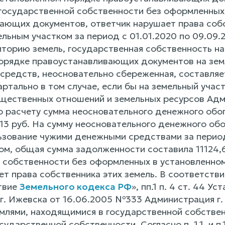
 государственной собственности без оформленных
ающих документов, ответчик нарушает права собст
льным участком за период с 01.01.2020 по 09.09.
иторию земель, государственная собственность на
орядке правоустанавливающих документов на земл
средств, неосновательно сбереженная, составляе
ртально в том случае, если бы на земельный учас
щественных отношений и земельных ресурсов Адм
о расчету сумма неосновательного денежного обог
13 руб. На сумму неосновательного денежного обо
ьзование чужими денежными средствами за период 
ом, общая сумма задолженности составила 11124,6
 собственности без оформленных в установленно
т права собственника этих земель. В соответствии 
твие
Земельного кодекса РФ
», пп.1 п. 4 ст. 44 
г. Ижевска от 16.06.2005 №333 Администрация г.
млями, находящимися в государственной собстве
сударственной собственности. Согласно п. 1.1. и 