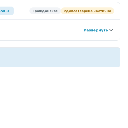
ков
Гражданское
Удовлетворено частично