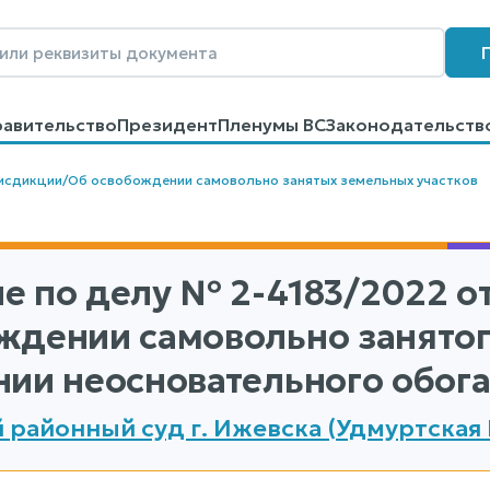
равительство
Президент
Пленумы ВС
Законодательств
говоров
Контакты
Помощь
Поиск
исдикции
/
Об освобождении самовольно занятых земельных участков
е по делу
№ 2-4183/2022
от
ждении самовольно занятого
нии неосновательного обог
 районный суд г. Ижевска (Удмуртская