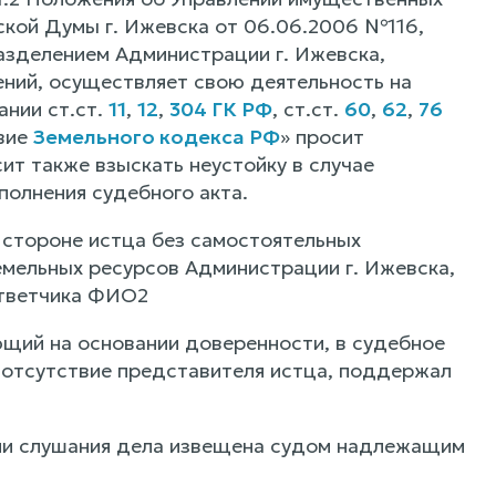
кой Думы г. Ижевска от 06.06.2006 №116,
азделением Администрации г. Ижевска,
ний, осуществляет свою деятельность на
ании ст.ст.
11
,
12
,
304 ГК РФ
, ст.ст.
60
,
62
,
76
твие
Земельного кодекса РФ
» просит
сит также взыскать неустойку в случае
полнения судебного акта.
а стороне истца без самостоятельных
мельных ресурсов Администрации г. Ижевска,
 ответчика ФИО2
щий на основании доверенности, в судебное
в отсутствие представителя истца, поддержал
ени слушания дела извещена судом надлежащим