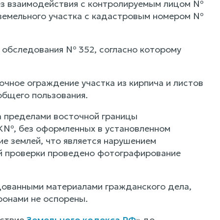
без взаимодействия с контролируемым лицом №
 земельного участка с кадастровым номером №
о обследования № 352, согласно которому
очное ограждение участка из кирпича и листов
общего пользования.
а пределами восточной границы
 К№, без оформленных в установленном
е землей, что является нарушением
ой проверки проведено фотографирование
дованными материалами гражданского дела,
ронами не оспорены.
йствие
Земельного кодекса РФ
» до