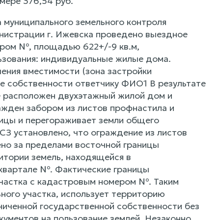
мере 376,54 руб.
 муниципального земельного контроля
нистрации г. Ижевска проведено выездное
ром №, площадью 622+/-9 кв.м,
ьзования: индивидуальные жилые дома.
ения вместимости (зона застройки
е собственности ответчику ФИО1 В результате
е расположен двухэтажный жилой дом и
ажден забором из листов профнастила и
лицы и перегораживает земли общего
СЗ установлено, что ограждение из листов
но за пределами восточной границы
итории земель, находящейся в
квартале №. Фактические границы
частка с кадастровым номером №. Таким
ьного участка, использует территорию
ниченной государственной собственности без
ументов на пользование землей. Незаконно