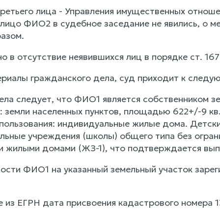
ретьего лица - Управления имущественных отноше
 лицо ФИО2 в судебное заседание не явились, о м
азом.
о в отсутствие неявившихся лиц в порядке ст. 16
риалы гражданского дела, суд приходит к следу
ела следует, что ФИО1 является собственником з
: земли населенных пунктов, площадью 622+/-9 кв
пользования: индивидуальные жилые дома. Детск
ьные учреждения (школы) общего типа без ограни
 жилыми домами (ЖЗ-1), что подтверждается выпи
ости ФИО1 на указанный земельный участок зарег
е из ЕГРН дата присвоения кадастрового номера 1