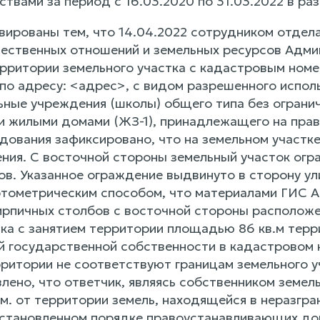
вами за период с 16.03.2020 по 31.03.2022 в раз
вированы тем, что 14.04.2022 сотрудником отдела
ественных отношений и земельных ресурсов Адми
рритории земельного участка с кадастровым номе
по адресу: <адрес>, с видом разрешенного испол
ные учреждения (школы) общего типа без огранич
 жилыми домами (ЖЗ-1), принадлежащего на прав
дования зафиксировано, что на земельном участк
ния. С восточной стороны земельный участок огр
ов. Указанное ограждение выдвинуто в сторону у
ртометрическим способом, что материалами ГИС А
ирпичных столбов с восточной стороны расположе
тка с занятием территории площадью 86 кв.м терр
й государственной собственности в кадастровом 
ритории не соответствуют границам земельного у
лено, что ответчик, являясь собственником земел
м. от территории земель, находящейся в неразгра
становленном порядке правоустанавливающих док