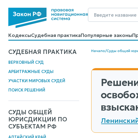
Кодексы
Судебная практика
Популярные законы
П
Калькуляторы
Справочные материалы
Образцы до
СУДЕБНАЯ ПРАКТИКА
Начало
/
Суды общей юр
ВЕРХОВНЫЙ СУД
АРБИТРАЖНЫЕ СУДЫ
Решени
УЧАСТКИ МИРОВЫХ СУДЕЙ
ПОИСК РЕШЕНИЙ
освобо
взыска
СУДЫ ОБЩЕЙ
ЮРИСДИКЦИИ ПО
Ленинский
СУБЪЕКТАМ РФ
АЛТАЙСКИЙ КРАЙ