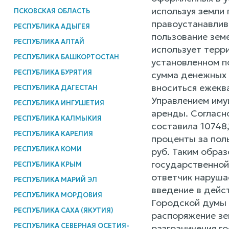
используя земли
ПСКОВСКАЯ ОБЛАСТЬ
правоустанавлив
РЕСПУБЛИКА АДЫГЕЯ
пользование земе
РЕСПУБЛИКА АЛТАЙ
использует терр
РЕСПУБЛИКА БАШКОРТОСТАН
установленном п
РЕСПУБЛИКА БУРЯТИЯ
сумма денежных 
вноситься ежеква
РЕСПУБЛИКА ДАГЕСТАН
Управлением иму
РЕСПУБЛИКА ИНГУШЕТИЯ
аренды. Согласн
РЕСПУБЛИКА КАЛМЫКИЯ
составила 10748,
РЕСПУБЛИКА КАРЕЛИЯ
проценты за пол
РЕСПУБЛИКА КОМИ
руб. Таким образ
государственной
РЕСПУБЛИКА КРЫМ
ответчик нарушае
РЕСПУБЛИКА МАРИЙ ЭЛ
введение в дейс
РЕСПУБЛИКА МОРДОВИЯ
Городской думы 
РЕСПУБЛИКА САХА (ЯКУТИЯ)
распоряжение зе
РЕСПУБЛИКА СЕВЕРНАЯ ОСЕТИЯ-
разграничения го