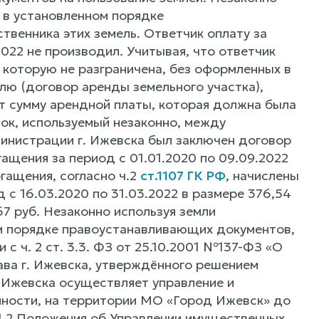
 в установленном порядке
венника этих земель. Ответчик оплату за
2022 не производил. Учитывая, что ответчик
 которую не разграничена, без оформленных в
ю (договор аренды земельного участка),
т сумму арендной платы, которая должна была
ток, используемый незаконно, между
инистрации г. Ижевска был заключен договор
ащения за период с 01.01.2020 по 09.09.2022
гащения, согласно ч.2
ст.1107 ГК РФ
, начислены
с 16.03.2020 по 31.03.2022 в размере 376,54
7 руб. Незаконно используя земли
м порядке правоустанавливающих документов,
с ч. 2 ст. 3.3. ФЗ от 25.10.2001 №137-ФЗ «О
Устава г. Ижевска, утверждённого решением
 Ижевска осуществляет управление и
нности, на территории МО «Город Ижевск» до
п.1.2 Положения об Управлении имущественных