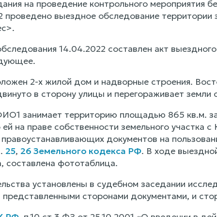
дания на проведение контрольного мероприятия 
22 проведено выездное обследование территории
ес>.
обследования 14.04.2022 составлен акт выездног
едующее.
оложен 2-х жилой дом и надворные строения. Вост
винуто в сторону улицы и перегораживает земли 
ФИО1 занимает территорию площадью 865 кв.м. з
ей на праве собственности земельного участка с
 правоустанавливающих документов на пользовани
т.
25
,
26 Земельного кодекса РФ
. В ходе выездн
, составлена фототаблица.
льства установлены в судебном заседании иссле
 представленными сторонами документами, и сто
ЗК РФ
, п.10 ст.3 ФЗ от 25.10.2001 «О введении в де