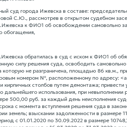
ный суд города Ижевска в составе: председатель
овой С.Ю., рассмотрев в открытом судебном засе
.Ижевска к ФИО1 об освобождении самовольно зан
о обогащения,
Ижевска обратилась в суд с иском к ФИО1 об обяз
конную силу решения суда, освободить самовольно
а которую не разграничена, площадью 86 кв.м., п
тровым номером №, расположенному по адресу: <а
и кирпичных столбов путем демонтажа; привести 
го дальнейшего использования, при невыполнении 
ере 500,00 руб. за каждый день неисполнения суд
срока с момента вступления решения суда в зако
ии земель; взыскании задолженности в размере 111
риод с 01.01.2020 по 30.09.2022 в размере 10748,