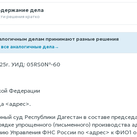
одержание дела
сти решения кратко
алогичным делам принимают разные решения
 все аналогичные дела
→
25г. УИД: 05RS0№-60
кой Федерации
да <адрес>.
нный суд Республики Дагестан в составе председ
рядке упрощенного (письменного) производства 
нию Управления ФНС России по <адрес> к ФИО1 о 