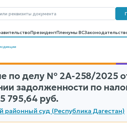
равительство
Президент
Пленумы ВС
Законодательств
говоров
Контакты
Помощь
Поиск
исдикции
е по делу
№ 2А-258/2025
о
нии задолженности по нало
5 795,64 руб.
й районный суд (Республика Дагестан)