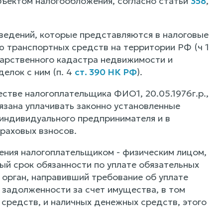
бъектом налогообложения, согласно статьи
358
,
сведений, которые представляются в налоговые
 транспортных средств на территории РФ (ч 1
дарственного кадастра недвижимости и
елок с ним (п. 4
ст. 390 НК РФ
).
стве налогоплательщика ФИО1, 20.05.1976г.р.,
зана уплачивать законно установленные
 индивидуального предпринимателя и в
раховых взносов.
ения налогоплательщиком - физическим лицом,
й срок обязанности по уплате обязательных
орган, направивший требование об уплате
 задолженности за счет имущества, в том
 средств, и наличных денежных средств, этого