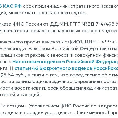
86 КАС РФ
срок подачи административного исковог
ций, может быть восстановлен судом.
иказа ФНС России от ДД.ММ.ГГГГ N?ЕД-7-4/498 
 всех территориальных налоговых органов <адрес
ложенного просит взыскать с ФИО1, ИНН – <***>,
 законодательством Российской Федерации о нал
ельщиков страховых взносов в совокупном фиксиро
енных
Налоговым кодексом Российской Федера
кта 11
статьи 46 Бюджетного кодекса Российск
5,64 руб., в связи с тем, что определение об от
истца занимающимся администрированием обязате
мости восстановить срок обращения администрат
атежей и санкций.
м истцом – Управлением ФНС России по <адрес>,
го дела в порядке упрощенного (письменного) пр