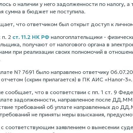
ось о наличии у него задолженности по налогу, а
ая сумма в бюджет не поступила.
щает, что ответчиком был открыт доступ к личном
 п. 2
ст. 11.2 НК РФ
налогоплательщики - физически
ельщика, получают от налогового органа в электр
нами при реализации своих полномочий в отношен
.
лате N? 7691 было направлено ответчику 06.07.202
отчетом (скрин прилагается) в ПК АИС «Налог-3».
е сообщает, что в соответствии с пп. 1 ст. 9 Фе
плате задолженности, направленное после ДД.ММ
твие требований об уплате направленных до ДД.ММ
 требований не приняты меры взыскания, предусм
 с соответствующим заявлением о вынесении суд