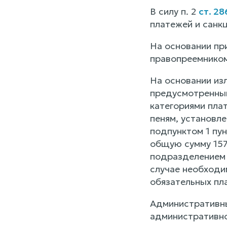
В силу п. 2
ст. 2
платежей и санк
На основании пр
правопреемником
На основании из
предусмотренным
категориями плат
пеням, установл
подпунктом 1 пун
общую сумму 1579
подразделением 
случае необходи
обязательных пл
Административны
административно