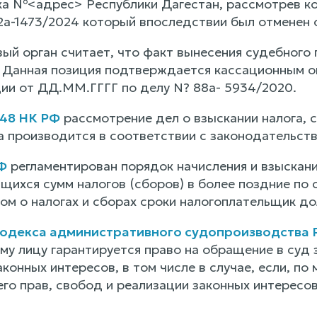
ка №<адрес> Республики Дагестан, рассмотрев ко
a-1473/2024 который впоследствии был отменен о
вый орган считает, что факт вынесения судебного
 Данная позиция подтверждается кассационным о
и от ДД.ММ.ГГГГ по делу N? 88а- 5934/2020.
 48 НК РФ
рассмотрение дел о взыскании налога, 
а производится в соответствии с законодательст
Ф
регламентирован порядок начисления и взыскания
щихся сумм налогов (сборов) в более поздние по
м о налогах и сборах сроки налогоплательщик дол
 Кодекса административного судопроизводства
му лицу гарантируется право на обращение в суд
аконных интересов, в том числе в случае, если, по
го прав, свобод и реализации законных интересов