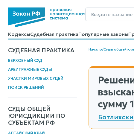
Кодексы
Судебная практика
Популярные законы
П
Калькуляторы
Справочные материалы
Образцы до
СУДЕБНАЯ ПРАКТИКА
Начало
/
Суды общей юр
ВЕРХОВНЫЙ СУД
АРБИТРАЖНЫЕ СУДЫ
Решени
УЧАСТКИ МИРОВЫХ СУДЕЙ
ПОИСК РЕШЕНИЙ
взыска
сумму 1
СУДЫ ОБЩЕЙ
ЮРИСДИКЦИИ ПО
Ботлихски
СУБЪЕКТАМ РФ
АЛТАЙСКИЙ КРАЙ