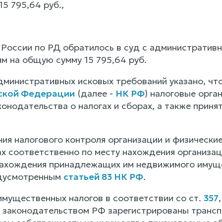
5 795,64 руб.,
России по РД обратилось в суд с административ
ям на общую сумму 15 795,64 руб.
министративных исковых требований указано, что 
ской Федерации
(далее -
НК РФ
) налоговые орга
онодательства о налогах и сборах, а также приня
ия налогового контроля организации и физические
ах соответственно по месту нахождения организаци
нахождения принадлежащих им недвижимого имуще
едусмотренным
статьей 83 НК РФ
.
мущественных налогов в соответствии со ст.
357
с законодательством РФ зарегистрированы транс