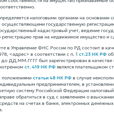
авом собственности на имущество признаваемые о
оответственно.
определяется налоговыми органами на основании 
, осуществляющими государственную регистрацию
 государственный кадастровый учет, ведение госу
 регистрацию прав на недвижимое имущество и сд
те в Управление ФНС России по РД состоит в каче
78, <адрес> в соответствии с п. 1
ст.23 НК РФ
обя
к до ДД.ММ.ГГГГ был зарегистрирован в качестве
смотренном
ст. 419 НК РФ
являлся плательщиком ст
с положениями
статьи 48 НК РФ
в случае неисполн
ндивидуальным предпринимателем, в установленны
етную систему Российской Федерации налоговый 
вправе обратиться в суд с заявлением о взыскании
средств на счетах в банке, электронных денежных
а.