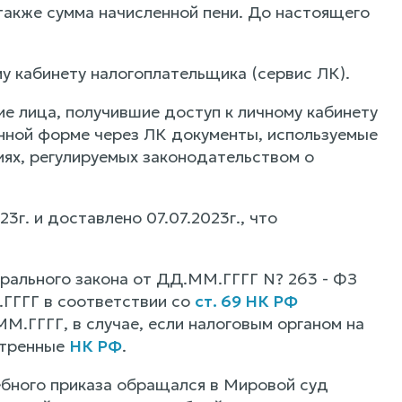
 также сумма начисленной пени. До настоящего
у кабинету налогоплательщика (сервис ЛК).
е лица, получившие доступ к личному кабинету
онной форме через ЛК документы, используемые
иях, регулируемых законодательством о
3г. и доставлено 07.07.2023г., что
дерального закона от ДД.ММ.ГГГГ N? 263 - ФЗ
.ГГГГ в соответствии со
ст. 69 НК РФ
.ГГГГ, в случае, если налоговым органом на
отренные
НК РФ
.
ебного приказа обращался в Мировой суд