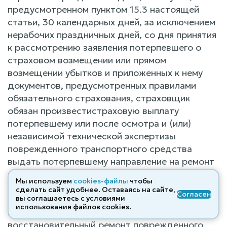
предусмотренном пунктом 15.3 настоящей
статьи, 30 календарных дней, за исключением
нерабочих праздничных дней, со дня принятия
к рассмотрению заявления потерпевшего о
страховом возмещении или прямом
возмещении убытков и приложенных к нему
документов, предусмотренных правилами
обязательного страхования, страховщик
обязан произвестистраховую выплату
потерпевшему или после осмотра и (или)
независимой технической экспертизы
поврежденного транспортного средства
выдать потерпевшему направление на ремонт
транспортного средства с указанием станции
Мы используем
cookies-файлы
чтобы
технического обслуживания, на которой будет
сделать сайт удобнее. Оставаясь на сайте,
Согласен
отремонтировано его транспортное средство
вы соглашаетесь с условиями
использования файлов cооkies.
и которой страховщик оплатит
восстановительный ремонт поврежденного