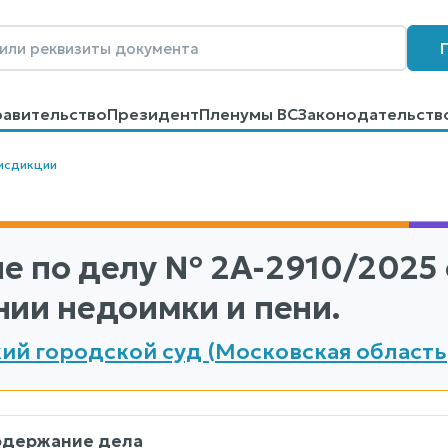
равительство
Президент
Пленумы ВС
Законодательств
говоров
Контакты
Помощь
Поиск
исдикции
е по делу
№ 2А-2910/2025
нии недоимки и пени.
ий городской суд (Московская область
одержание дела