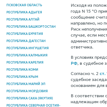
Исходя из поло
ПСКОВСКАЯ ОБЛАСТЬ
года N 15 "О пр
РЕСПУБЛИКА АДЫГЕЯ
сообщение считае
РЕСПУБЛИКА АЛТАЙ
направлено, но п
РЕСПУБЛИКА БАШКОРТОСТАН
Риск неполучени
РЕСПУБЛИКА БУРЯТИЯ
случае, если ме
административно
РЕСПУБЛИКА ДАГЕСТАН
ответчика.
РЕСПУБЛИКА ИНГУШЕТИЯ
РЕСПУБЛИКА КАЛМЫКИЯ
В условиях пред
РЕСПУБЛИКА КАРЕЛИЯ
РФ
, в судебное 
РЕСПУБЛИКА КОМИ
Согласно ч. 2
ст.
РЕСПУБЛИКА КРЫМ
судебное заседа
РЕСПУБЛИКА МАРИЙ ЭЛ
основанием для 
РЕСПУБЛИКА МОРДОВИЯ
В соответствии с
РЕСПУБЛИКА САХА (ЯКУТИЯ)
надлежащим обра
РЕСПУБЛИКА СЕВЕРНАЯ ОСЕТИЯ-