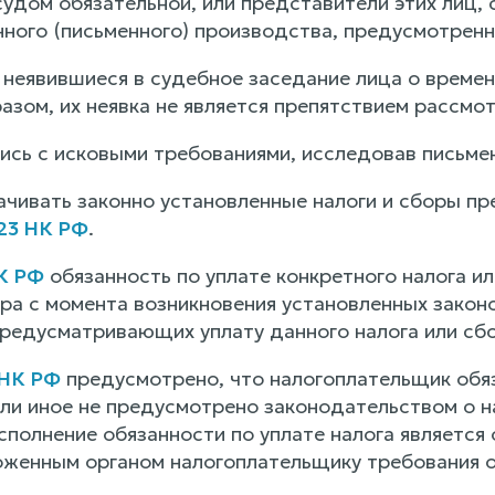
 судом обязательной, или представители этих лиц
ного (письменного) производства, предусмотрен
о неявившиеся в судебное заседание лица о време
ом, их неявка не является препятствием рассмотр
ись с исковыми требованиями, исследовав письме
ачивать законно установленные налоги и сборы п
 23 НК РФ
.
НК РФ
обязанность по уплате конкретного налога ил
ра с момента возникновения установленных законо
предусматривающих уплату данного налога или сбо
 НК РФ
предусмотрено, что налогоплательщик обяз
сли иное не предусмотрено законодательством о н
полнение обязанности по уплате налога является
оженным органом налогоплательщику требования об