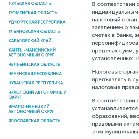
В соответствии с
ТУЛЬСКАЯ ОБЛАСТЬ
индивидуальным 
ТЮМЕНСКАЯ ОБЛАСТЬ
налоговый орган,
УДМУРТСКАЯ РЕСПУБЛИКА
заявлением о взы
УЛЬЯНОВСКАЯ ОБЛАСТЬ
счетах в банке,
ХАБАРОВСКИЙ КРАЙ
персонифицирова
пределах сумм, у
ХАНТЫ-МАНСИЙСКИЙ
АВТОНОМНЫЙ ОКРУГ
установленных н
ЧЕЛЯБИНСКАЯ ОБЛАСТЬ
Налоговые орган
ЧЕЧЕНСКАЯ РЕСПУБЛИКА
предъявлять в с
ЧУВАШСКАЯ РЕСПУБЛИКА
налоговые право
ЧУКОТСКИЙ АВТОНОМНЫЙ
ОКРУГ
В соответствии с
ЯМАЛО-НЕНЕЦКИЙ
устанавливаетс
АВТОНОМНЫЙ ОКРУГ
образований, вв
ЯРОСЛАВСКАЯ ОБЛАСТЬ
правовыми актам
этих муниципальн