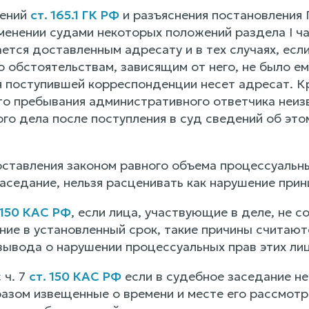
жений
ст. 165.1 ГК РФ
и разъяснения постановления 
именении судами некоторых положений раздела I ч
тся доставленным адресату и в тех случаях, если
о обстоятельствам, зависящим от него, не было ем
я поступившей корреспонденции несет адресат. Кр
сто пребывания административного ответчика неиз
го дела после поступления в суд сведений об это
оставления законом равного объема процессуальны
заседание, нельзя расценивать как нарушение при
 150 КАС РФ
, если лица, участвующие в деле, не с
ние в установленный срок, такие причины считают
вывода о нарушении процессуальных прав этих лиц
 ч. 7
ст. 150 КАС РФ
если в судебное заседание не
зом извещенные о времени и месте его рассмотрен