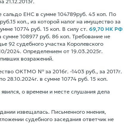
 21.12.2013г.
 сальдо ЕНС в сумме 104789руб. 45 коп. По
уб.15 коп., из которой налог на имущество за
 сумме 10774 руб. 15 коп. В силу ст.
69
,
70 НК РФ
 сумме 108977 руб. 86 коп. Требование не
е 92 судебного участка Королевского
10/2024. Определением от 19.03.2025г.
упивших возражений.
во ОКТМО № за 2016г. -1403 руб., за 2017г.
 по 28.10.2024г. в сумме 10774 руб. 15 коп.
явился, о времени и месте слушания дела
дании извещалась. Письменного мнения,
тложении судебного заседания ответчик не