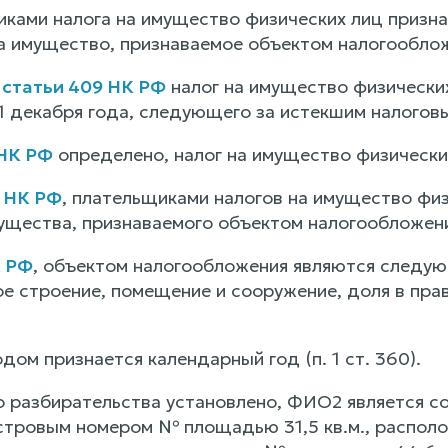
ками налога на имущество физических лиц призн
а имущество, признаваемое объектом налогообло
1
статьи 409 НК РФ
налог на имущество физически
 1 декабря года, следующего за истекшим налогов
 НК РФ
определено, налог на имущество физических
0 НК РФ
, плательщиками налогов на имущество физ
ущества, признаваемого объектом налогообложени
К РФ
, объектом налогообложения являются следу
ое строение, помещение и сооружение, доля в пра
ом признается календарный год (п. 1 ст. 360).
о разбирательства установлено, ФИО2 является 
стровым номером № площадью 31,5 кв.м., располо