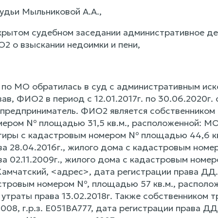
удьи Мыльниковой А.А.,
крытом судебном заседании административное д
2 о взыскании недоимки и пени,
 МО обратилась в суд с административным иском
ав, ФИО2 в период с 12.01.2017г. по 30.06.2020г
предприниматель. ФИО2 является собственником
ером № площадью 31,5 кв.м., расположенной: МО
вартиры с кадастровым номером № площадью 44,6 к
а 28.04.2016г., жилого дома с кадастровым номером
а 02.11.2009г., жилого дома с кадастровым номер
амчатский, <адрес>, дата регистрации права ДД.М
стровым номером №, площадью 57 кв.м., располож
та утраты права 13.02.2018г. Также собственнико
008, г.р.з. Е051ВА777, дата регистрации права ДД