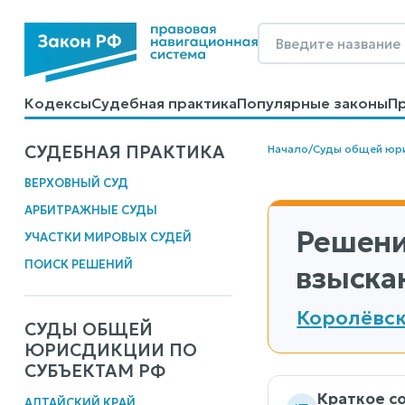
Кодексы
Судебная практика
Популярные законы
П
Калькуляторы
Справочные материалы
Образцы до
СУДЕБНАЯ ПРАКТИКА
Начало
/
Суды общей юр
ВЕРХОВНЫЙ СУД
АРБИТРАЖНЫЕ СУДЫ
Решени
УЧАСТКИ МИРОВЫХ СУДЕЙ
ПОИСК РЕШЕНИЙ
взыска
Королёвск
СУДЫ ОБЩЕЙ
ЮРИСДИКЦИИ ПО
СУБЪЕКТАМ РФ
Краткое с
АЛТАЙСКИЙ КРАЙ