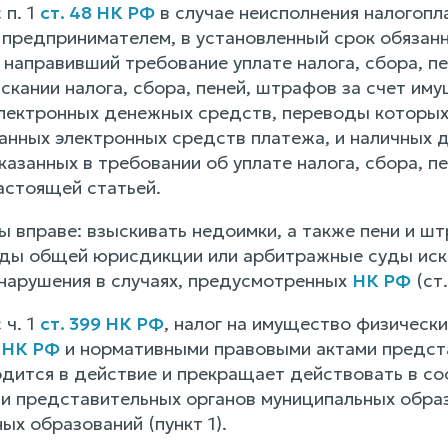
 п. 1
ст. 48 НК РФ
в случае неисполнения налогоп
предпринимателем, в установленный срок обязанно
 направивший требование уплате налога, сбора, пе
скании налога, сбора, пеней, штрафов за счет им
 электронных денежных средств, переводы которы
нных электронных средств платежа, и наличных д
казанных в требовании об уплате налога, сбора, п
астоящей статьей.
ы вправе: взыскивать недоимки, а также пени и ш
уды общей юрисдикции или арбитражные суды иски
нарушения в случаях, предусмотренных
НК РФ
(ст.
 ч. 1
ст. 399 НК РФ
, налог на имущество физически
я
НК РФ
и нормативными правовыми актами предст
одится в действие и прекращает действовать в с
и представительных органов муниципальных образо
ых образований (пункт 1).