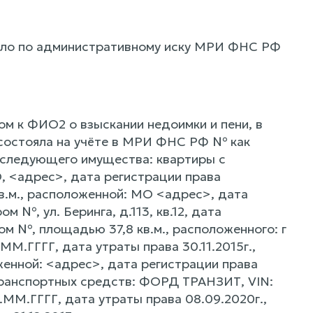
ело по административному иску МРИ ФНС РФ
 к ФИО2 о взыскании недоимки и пени, в
. состояла на учёте в МРИ ФНС РФ № как
 следующего имущества: квартиры с
, <адрес>, дата регистрации права
в.м., расположенной: МО <адрес>, дата
 №, ул. Беринга, д.113, кв.12, дата
ом №, площадью 37,8 кв.м., расположенного: г
М.ГГГГ, дата утраты права 30.11.2015г.,
енной: <адрес>, дата регистрации права
м транспортных средств: ФОРД ТРАНЗИТ, VIN:
.ММ.ГГГГ, дата утраты права 08.09.2020г.,