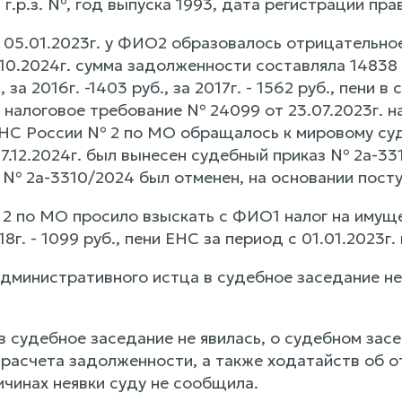
р.з. №, год выпуска 1993, дата регистрации права
 05.01.2023г. у ФИО2 образовалось отрицательное
10.2024г. сумма задолженности составляла 14838 р
, за 2016г. -1403 руб., за 2017г. - 1562 руб., пени в
налоговое требование № 24099 от 23.07.2023г. на
С России № 2 по МО обращалось к мировому судь
17.12.2024г. был вынесен судебный приказ № 2а-33
 № 2а-3310/2024 был отменен, на основании пост
по МО просило взыскать с ФИО1 налог на имущест
018г. - 1099 руб., пени ЕНС за период с 01.01.2023г.
дминистративного истца в судебное заседание не 
 судебное заседание не явилась, о судебном засе
 расчета задолженности, а также ходатайств об о
ичинах неявки суду не сообщила.