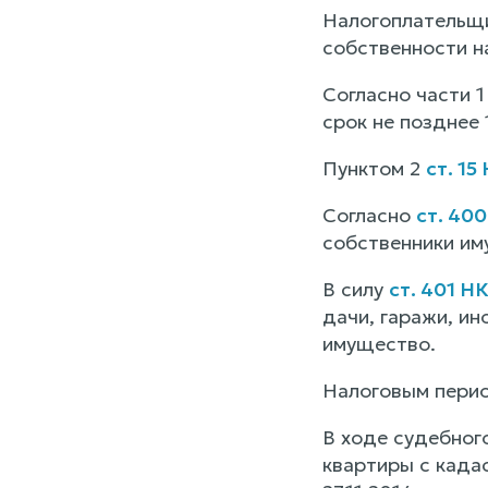
Налогоплательщи
собственности н
Согласно части 
срок не позднее
Пунктом 2
ст. 15
Согласно
ст. 40
собственники им
В силу
ст. 401 Н
дачи, гаражи, ин
имущество.
Налоговым период
В ходе судебног
квартиры с када