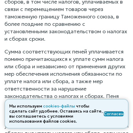
сборов, в том числе налогов, уплачиваемых в
связи с перемещением товаров через
таможенную границу Таможенного союза, в
более поздние по сравнению с
установленными законодательством о налогах
и сборах сроки.
Сумма соответствующих пеней уплачивается
помимо причитающихся к уплате сумм налога
или сбора и независимо от применения других
мер обеспечения исполнения обязанности по
уплате налога или сбора, а также мер
ответственности за нарушение
законодательства о налогах и сборах. Пеня
начисляется за каждый календарный день
Мы используем
cookies-файлы
чтобы
просрочки исполнения обязанности по уплате
сделать сайт удобнее. Оставаясь на сайте,
Согласен
вы соглашаетесь с условиями
налога или сбора, начиная со следующего за
использования файлов cооkies.
установленным законодательством о налогах и