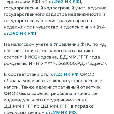
территории РФ( ч 1
ст.362 НК РФ
),
государственный кадастровый учет, ведение
государственного кадастра недвижимости и
государственную регистрацию прав на
недвижимое имущество и сделок с ними (п.4
ст.390 НК РФ
)
На налоговом учете в Управлении ФНС по РД
состоит в качестве налогоплательщика
состоит ФИО2медовна, ДД.ММ.ГГГГ года
рождения, ИНН :<***>, 368900,РД, <адрес>.
В соответствии с п.1
ст.23 НК РФ
ФИО2
обязана уплачивать законно установленные
налоги. Также административный ответчик
ФИО2 была зарегистрирована в качестве
индивидуального предпринимателя с
ДД.ММ.ГГГГ по ДД.ММ.ГГГГ в порядке
предусмотренном
ст.419 НК РФ
.