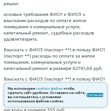
решил:
исковые требования ФИО1 к ФИО3 о
взыскании расходов по оплате жилое
помещение и коммунальные услуги,
капитальный ремонт, судебных расходов
удовлетворить.
Взыскать с ФИО3 (паспорт **) в пользу ФИО1
(паспорт **) расходы по оплате за жилое
помещение, коммунальные услуги и
капитальный ремонт в размере 62761,66 руб.
Взыскать с ФИО3 (паспорт **) в пользу ФИО1
(паспорт **) расходы по уплате
Мы используем
cookies-файлы
чтобы
государственной пошлины в размере 4000
сделать сайт удобнее. Оставаясь на сайте,
Согласен
руб., расходы по нотариальному заверению
вы соглашаетесь с условиями
использования файлов cооkies.
документов в размере 150 руб., почтовые
расходы в размере 355 руб.