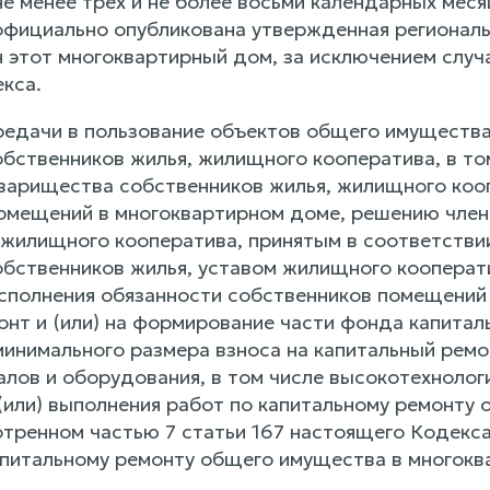
е менее трех и не более восьми календарных меся
официально опубликована утвержденная региональ
этот многоквартирный дом, за исключением случая,
кса.
редачи в пользование объектов общего имущества
бственников жилья, жилищного кооператива, в то
варищества собственников жилья, жилищного кооп
омещений в многоквартирном доме, решению член
жилищного кооператива, принятым в соответстви
бственников жилья, уставом жилищного кооперат
исполнения обязанности собственников помещений 
онт и (или) на формирование части фонда капитал
минимального размера взноса на капитальный ремо
алов и оборудования, в том числе высокотехнолог
 (или) выполнения работ по капитальному ремонту
отренном частью 7 статьи 167 настоящего Кодекса
капитальному ремонту общего имущества в многокв