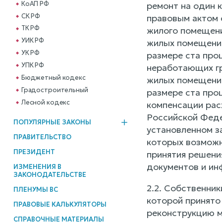
КоАП РФ
ремонт на один 
СК РФ
правовым актом 
ТК РФ
жилого помещени
УИК РФ
жилых помещений,
УК РФ
размере ста про
УПК РФ
неработающих гра
Бюджетный кодекс
жилых помещений,
Градостроительный
размере ста про
Лесной кодекс
компенсации расх
Российской Феде
ПОПУЛЯРНЫЕ ЗАКОНЫ
установленном з
ПРАВИТЕЛЬСТВО
которых возможн
ПРЕЗИДЕНТ
принятия решени
документов и ин
ИЗМЕНЕНИЯ В
ЗАКОНОДАТЕЛЬСТВЕ
2.2. Собственни
ПЛЕНУМЫ ВС
которой принято
ПРАВОВЫЕ КАЛЬКУЛЯТОРЫ
реконструкцию м
СПРАВОЧНЫЕ МАТЕРИАЛЫ