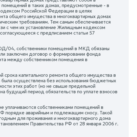
помещений в таких домах, предусмотренные - в
кодексом Российской Федерации в целях
онта общего имущества в многоквартирных домах
ическим требованиям. Тем самым обеспечивается
язи с чем их установление Жилищным кодексом
 согласующееся с предписанием статьи 57
0-ОД/04, собственники помещений в МКД обязаны
л ли заключен договор о формировании фонда
онта между собственником помещения в
ой срока капитального ремонта общего имущества в
а была осуществлена без использования бюджетных
мости этих работ (но не свыше предельной
 на будущий период обязательств по уплате взносов
т не уплачиваются собственниками помещений в
РФ порядке аварийным и подлежащим сносу. Такой
годным для проживания и многоквартирного дома
ановлением Правительства РФ от 28 января 2006 г.