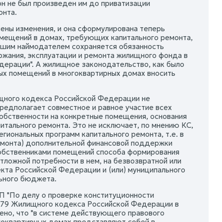
он не был произведен им до приватизации
онта.
ены изменения, и она сформулирована теперь
мещений в домах, требующих капитального ремонта,
вшим наймодателем сохраняется обязанность
ржания, эксплуатации и ремонта жилищного фонда в
ерации". А жилищное законодательство, как было
ых помещений в многоквартирных домах вносить
ищного кодекса Российской Федерации не
едполагает совместное и равное участие всех
собственности на конкретные помещения, основания
итального ремонта. Это не исключает, по мнению КС,
гиональных программ капитального ремонта, т.е. в
емонта) дополнительной финансовой поддержки
собственниками помещений способа формирования
отложной потребности в нем, на безвозвратной или
кта Российской Федерации и (или) муниципального
ьного бюджета.
-П "По делу о проверке конституционности
ьи 179 Жилищного кодекса Российской Федерации в
ено, что "в системе действующего правового
гоквартирных домах представляют собой в