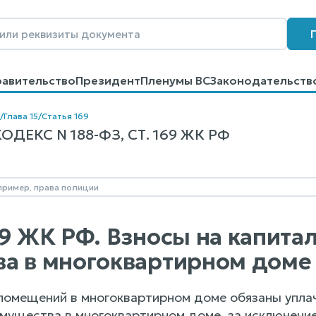
равительство
Президент
Пленумы ВС
Законодательств
говоров
Контакты
Помощь
Поиск
/
Глава 15
/
Статья 169
ЕКС N 188-ФЗ, СТ. 169 ЖК РФ
69 ЖК РФ. Взносы на капит
а в многоквартирном доме
 помещений в многоквартирном доме обязаны упла
мущества в многоквартирном доме, за исключение