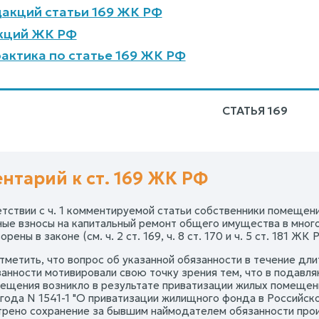
акций статьи 169 ЖК РФ
кций ЖК РФ
актика по статье 169 ЖК РФ
СТАТЬЯ 169
нтарий к ст. 169 ЖК РФ
ветствии с ч. 1 комментируемой статьи собственники помещен
ые взносы на капитальный ремонт общего имущества в много
рены в законе (см. ч. 2 ст. 169, ч. 8 ст. 170 и ч. 5 ст. 181 ЖК 
тметить, что вопрос об указанной обязанности в течение дл
занности мотивировали свою точку зрения тем, что в подавл
ещения возникло в результате приватизации жилых помещений
 года N 1541-1 "О приватизации жилищного фонда в Российс
рено сохранение за бывшим наймодателем обязанности прои