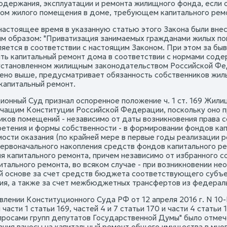
одержания, эксплуатации и ремонта жилищного фонда, если 
ом жилого помещения в доме, требующем капитального рем
настоящее время в указанную статью этого Закона были внес
 образом: "Приватизация занимаемых гражданами жилых по
яется в соответствии с настоящим Законом. При этом за бы
ть капитальный ремонт дома в соответствии с нормами соде
установленном жилищным законодательством Российской Фед
ено выше, предусматривает обязанность собственников жил
 капитальный ремонт.
ионный Суд признал оспоренное положение ч. 1 ст. 169 Жил
чащим Конституции Российской Федерации, поскольку оно пр
иков помещений - независимо от даты возникновения права 
ретения и формы собственности - в формировании фондов кап
ости оказания (по крайней мере в первые годы реализации ре
первоначального накопления средств фондов капитального р
я капитального ремонта, причем независимо от избранного 
итального ремонта, во всяком случае - при возникновении не
й основе за счет средств бюджета соответствующего субъе
ия, а также за счет межбюджетных трансфертов из федерал
влении Конституционного Суда РФ от 12 апреля 2016 г. N 10
части 1 статьи 169, частей 4 и 7 статьи 170 и части 4 стат
апросами групп депутатов Государственной Думы" было отмеч
ания взносы на капитальный ремонт общего имущества в мно