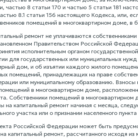
, частью 8 статьи 170 и частью 5 статьи 181 наст
частью 8.1 статьи 156 настоящего Кодекса, или, 
венников помещений в многоквартирном доме, в 
питальный ремонт не уплачиваются собственникам
тановленном Правительством Российской Федерац
принятия исполнительным органом государственной
тии для государственных или муниципальных нужд 
ирный дом, и об изъятии каждого жилого помещени
ых помещений, принадлежащих на праве собствен
рации или муниципальному образованию. Взносы 
помещений в многоквартирном доме, расположен
кта. Собственники помещений в многоквартирном
сы на капитальный ремонт начиная с месяца, след
ьного участка или о признании населенного пункт
бъекта Российской Федерации может быть предус
 на капитальный ремонт, рассчитанного исходя из