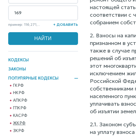
настоящей статьи
соответствии с 
собранием собст
пример: 116,271,...
+ ДОБАВИТЬ
2. Взносы на ка
признанном в ус
также в случае 
решений об изъя
КОДЕКСЫ
этот многокварт
ЗАКОНЫ
исключением жил
ПОПУЛЯРНЫЕ КОДЕКСЫ
Российской Феде
ГК РФ
собственниками 
НК РФ
населенного пун
АПК РФ
уплачивать взно
ГПК РФ
об изъятии земел
КАС РФ
ЖК РФ
2.1. Законом су
ЗК РФ
на уплату взноса