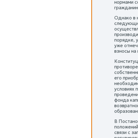
нормами с
гражданин
Однако в 
следующим
осуществл
производи
порядке, 
уже отмеч
взносы на
Конституц
противоре
собственн
его приоб
необходим
условиях 
проведени
фонда кап
возвратно
образован
В Постано
положений 
связи с з
регулиров