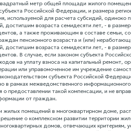
квадратный метр общей площади жилого помещени
субъекта Российской Федерации, и размера реги
я, используемой для расчета субсидий, одинок
 достигшим возраста семидесяти лет, - в размере
центов, а также проживающим в составе семьи, 
ждан пенсионного возраста и (или) неработающих 
 достигшим возраста семидесяти лет, - в размере
центов. В случае, если законом субъекта Россий
одов на уплату взноса на капитальный ремонт, ор
рации или управомоченное им учреждение самост
аконодательством субъекта Российской Федераци
о в рамках межведомственного информационного
я о предоставлении такой компенсации, и не впра
формации от граждан.
ки жилых помещений в многоквартирном доме, рас
 решение о комплексном развитии территории жил
ногоквартирных домов, отвечающих критериям, ус