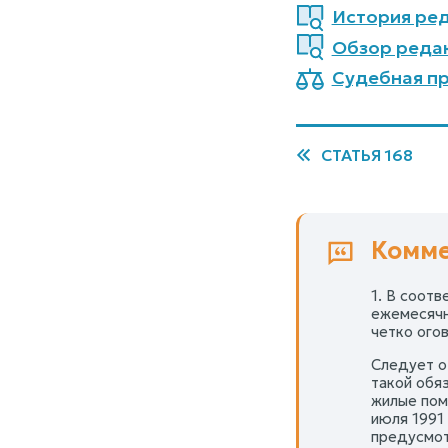
История ред
Обзор реда
Судебная пр
СТАТЬЯ 168
Комме
1. В соот
ежемесячн
четко огово
Следует о
такой обя
жилые пом
июля 1991
предусмот