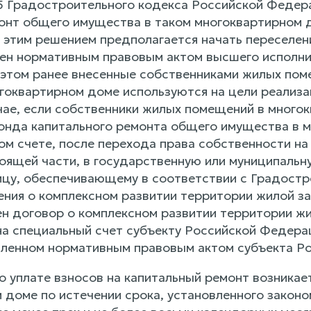
65 Градостроительного кодекса Российской Федер
онт общего имущества в таком многоквартирном до
с этим решением предполагается начать переселен
лен нормативным правовым актом высшего исполни
этом ранее внесенные собственниками жилых пом
гоквартирном доме используются на цели реализа
учае, если собственники жилых помещений в много
нда капитального ремонта общего имущества в 
ном счете, после перехода права собственности н
тоящей части, в государственную или муниципальн
цу, обеспечивающему в соответствии с Градост
ния о комплексном развитии территории жилой зас
н договор о комплексном развитии территории жи
на специальный счет субъекту Российской Федера
вленном нормативным правовым актом субъекта Р
о уплате взносов на капитальный ремонт возникае
 доме по истечении срока, установленного закон