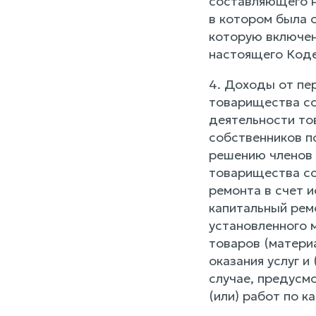
составляющего н
в котором была 
которую включен 
настоящего Коде
4. Доходы от пе
товарищества со
деятельности то
собственников п
решению членов 
товарищества со
ремонта в счет 
капитальный рем
установленного 
товаров (матери
оказания услуг и
случае, предусм
(или) работ по 