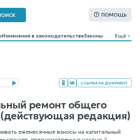
ПОМОЩЬ
ПОИСК
о
Изменения в законодательстве
Законы
Ещё
ССЫЛКА НА ДОКУМЕНТ
альный ремонт общего
 (действующая редакция)
чивать ежемесячные взносы на капитальный
м случаев, предусмотренных частью 2