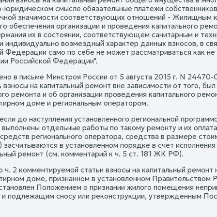
-юридическом смысле обязательные платежи собственников 
ичной значимости соответствующих отношений - Жилищным 
го обеспечения организации и проведения капитального рем
ржания их в состоянии, соответствующем санитарным и техн
и индивидуально возмездный характер данных взносов, в св
й Федерации само по себе не может рассматриваться как не
ии Российской Федерации".
ено в письме Минстроя России от 5 августа 2015 г. N 2447
ь взносы на капитальный ремонт вне зависимости от того, бы
ого ремонта и об организации проведения капитального рем
тирном доме и региональным оператором.
 если до наступления установленного региональной программ
выполнены отдельные работы по такому ремонту и их оплат
 средств регионального оператора, средства в размере стои
) засчитываются в установленном порядке в счет исполнения
ьный ремонт (см. комментарий к ч. 5 ст. 181 ЖК РФ).
но ч. 2 комментируемой статьи взносы на капитальный ремон
тирном доме, признанном в установленном Правительством 
становлен Положением о признании жилого помещения непри
 и подлежащим сносу или реконструкции, утвержденным Пост