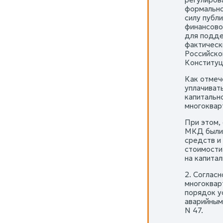
формально
силу публ
финансово
для подде
фактическ
Российско
Конституц
Как отмеч
уплачиват
капитальн
многоквар
При этом,
МКД были 
средств и
стоимости
на капитал
2. Соглас
многоквар
порядок у
аварийным
N 47.