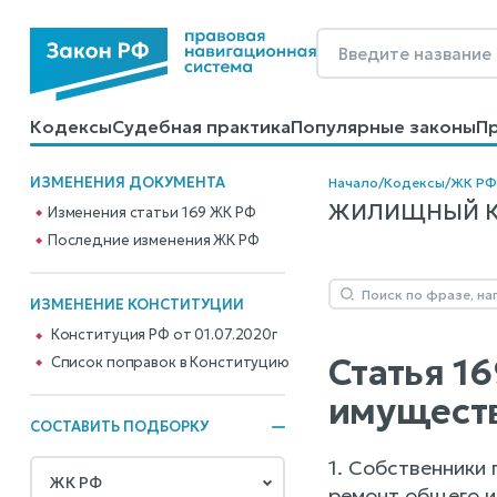
Кодексы
Судебная практика
Популярные законы
П
Калькуляторы
Справочные материалы
Образцы до
ИЗМЕНЕНИЯ ДОКУМЕНТА
Начало
/
Кодексы
/
ЖК РФ
ЖИЛИЩНЫЙ КОД
Изменения статьи 169 ЖК РФ
Последние изменения ЖК РФ
ИЗМЕНЕНИЕ КОНСТИТУЦИИ
Конституция РФ от 01.07.2020г
Статья 1
Cписок поправок в Конституцию
имуществ
СОСТАВИТЬ ПОДБОРКУ
1. Собственники
ремонт общего и