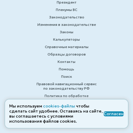
Президент
Пленумы ВС
Законодательство
Изменения в законодательстве
Законы
Калькуляторы
Справочные материалы
Образцы договоров
Контакты
Помощь
Поиск
Правовой навигационный сервис
по законодательству РФ
Политика по обработке
персональных данных
Мы используем
cookies-файлы
чтобы
Политика использования cookies
сделать сайт удобнее. Оставаясь на сайте,
Согласен
Кодексы и Законы Российской
вы соглашаетесь с условиями
Федерации 2007-2026
использования файлов cооkies.