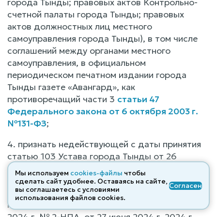
города Тынды; правовых актов Контрольно-
счетной палаты города Тынды; правовых
актов должностных лиц местного
самоуправления города Тынды), в том числе
соглашений между органами местного
самоуправления, в официальном
периодическом печатном издании города
Тынды газете «Авангард», как
противоречащий части 3
статьи 47
Федерального закона от 6 октября 2003 г.
№131-ФЗ
;
4. признать недействующей c даты принятия
статью 103 Устава города Тынды от 26
декабря 2014 г. № 42-НПА, принятого
Мы используем
cookies-файлы
чтобы
решением Тындинской городской Думы от 26
сделать сайт удобнее. Оставаясь на сайте,
Согласен
вы соглашаетесь с условиями
декабря 2014 г. №221-Р-ТГД-VI (в редакции
использования файлов cооkies.
нормативных правовых актов от 8 февраля
2024 г. № 2-НПА, от 27 июня 2024 г. 2024 г.