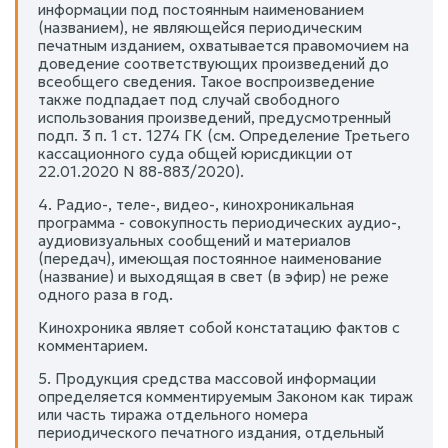
информации под постоянным наименованием
(названием), не являющейся периодическим
печатным изданием, охватывается правомочием на
доведение соответствующих произведений до
всеобщего сведения. Такое воспроизведение
также подпадает под случай свободного
использования произведений, предусмотренный
подп. 3 п. 1 ст. 1274 ГК (см. Определение Третьего
кассационного суда общей юрисдикции от
22.01.2020 N 88-883/2020).
4. Радио-, теле-, видео-, кинохроникальная
программа - совокупность периодических аудио-,
аудиовизуальных сообщений и материалов
(передач), имеющая постоянное наименование
(название) и выходящая в свет (в эфир) не реже
одного раза в год.
Кинохроника являет собой констатацию фактов с
комментарием.
5. Продукция средства массовой информации
определяется комментируемым Законом как тираж
или часть тиража отдельного номера
периодического печатного издания, отдельный