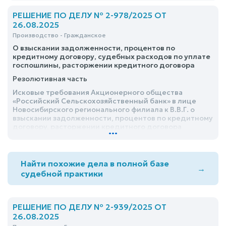
РЕШЕНИЕ ПО ДЕЛУ № 2-978/2025 ОТ
26.08.2025
Производство - Гражданское
О взыскании задолженности, процентов по
кредитному договору, судебных расходов по уплате
госпошлины, расторжении кредитного договора
Резолютивная часть
Исковые требования Акционерного общества
«Российский Сельскохозяйственный банк» в лице
Новосибирского регионального филиала к В.В.Г. о
взыскании задолженности, процентов по кредитному
договору, расторжении кредитного договора
...
оставить без удовлетворения в связи с добровольным
удовлетворением ответчиком требования о
взыскании задолженности по кредитному договору
после предъявления иска в суд
Найти похожие дела в полной базе
→
судебной практики
РЕШЕНИЕ ПО ДЕЛУ № 2-939/2025 ОТ
26.08.2025