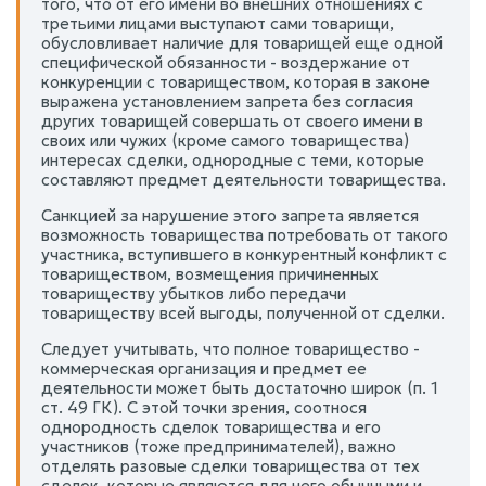
того, что от его имени во внешних отношениях с
третьими лицами выступают сами товарищи,
обусловливает наличие для товарищей еще одной
специфической обязанности - воздержание от
конкуренции с товариществом, которая в законе
выражена установлением запрета без согласия
других товарищей совершать от своего имени в
своих или чужих (кроме самого товарищества)
интересах сделки, однородные с теми, которые
составляют предмет деятельности товарищества.
Санкцией за нарушение этого запрета является
возможность товарищества потребовать от такого
участника, вступившего в конкурентный конфликт с
товариществом, возмещения причиненных
товариществу убытков либо передачи
товариществу всей выгоды, полученной от сделки.
Следует учитывать, что полное товарищество -
коммерческая организация и предмет ее
деятельности может быть достаточно широк (п. 1
ст. 49 ГК). С этой точки зрения, соотнося
однородность сделок товарищества и его
участников (тоже предпринимателей), важно
отделять разовые сделки товарищества от тех
сделок, которые являются для него обычными и