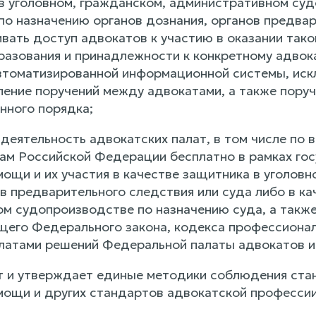
в уголовном, гражданском, административном суд
 по назначению органов дознания, органов предвар
вать доступ адвокатов к участию в оказании так
разования и принадлежности к конкретному адво
втоматизированной информационной системы, ис
ление поручений между адвокатами, а также пору
нного порядка;
 деятельность адвокатских палат, в том числе по
м Российской Федерации бесплатно в рамках гос
ощи и их участия в качестве защитника в уголов
ов предварительного следствия или суда либо в к
м судопроизводстве по назначению суда, а такж
щего Федерального закона, кодекса профессионал
латами решений Федеральной палаты адвокатов и 
т и утверждает единые методики соблюдения ста
ощи и других стандартов адвокатской профессии