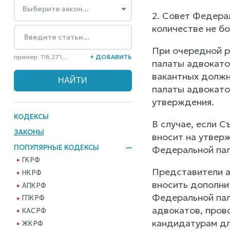
2. Совет Федера
количестве не бо
При очередной р
пример: 116,271,...
+ ДОБАВИТЬ
палаты адвокато
вакантных должн
палаты адвокато
утверждения.
КОДЕКСЫ
В случае, если 
ЗАКОНЫ
вносит на утвер
ПОПУЛЯРНЫЕ КОДЕКСЫ
Федеральной пал
ГК РФ
Представители а
НК РФ
вносить дополни
АПК РФ
Федеральной пал
ГПК РФ
адвокатов, пров
КАС РФ
кандидатурам дл
ЖК РФ