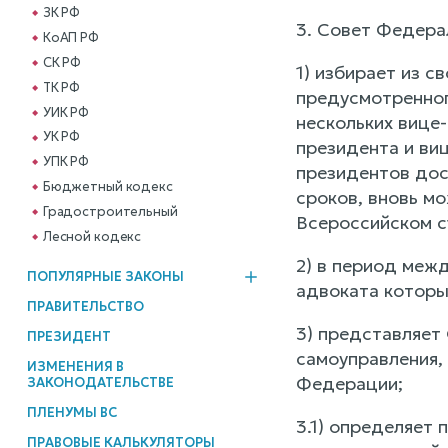
ЗК РФ
3. Совет Федера
КоАП РФ
СК РФ
1) избирает из с
ТК РФ
предусмотренного
УИК РФ
нескольких вице
УК РФ
президента и ви
УПК РФ
президентов дос
Бюджетный кодекс
сроков, вновь м
Градостроительный
Всероссийском с
Лесной кодекс
2) в период меж
ПОПУЛЯРНЫЕ ЗАКОНЫ
адвоката которы
ПРАВИТЕЛЬСТВО
3) представляет
ПРЕЗИДЕНТ
самоуправления,
ИЗМЕНЕНИЯ В
Федерации;
ЗАКОНОДАТЕЛЬСТВЕ
ПЛЕНУМЫ ВС
3.1) определяет
ПРАВОВЫЕ КАЛЬКУЛЯТОРЫ