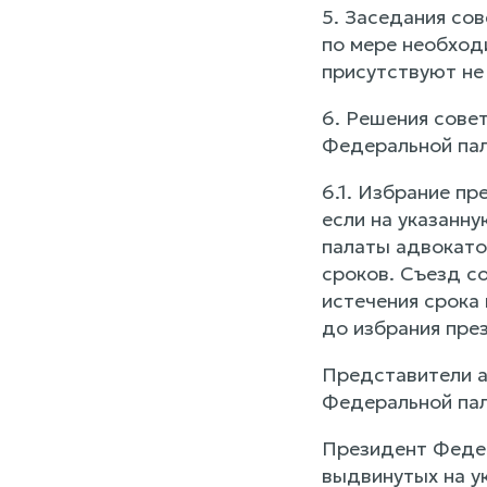
5. Заседания со
по мере необходи
присутствуют не
6. Решения сове
Федеральной пал
6.1. Избрание п
если на указанн
палаты адвокато
сроков. Съезд с
истечения срока
до избрания пре
Представители а
Федеральной пал
Президент Федер
выдвинутых на у