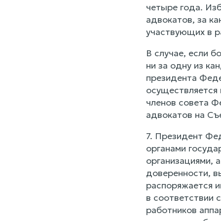
четыре года. Из
адвокатов, за к
участвующих в р
В случае, если 
ни за одну из к
президента Феде
осуществляется в
членов совета Ф
адвокатов на Съ
7. Президент Фе
органами госуда
организациями, 
доверенности, в
распоряжается и
в соответствии с
работников аппа