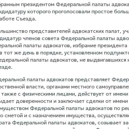
бранным президентом Федеральной палаты адвока
андидатуру которого проголосовали простое боль
аботе Съезда.
большинство представителей адвокатских палат, у
андидатур членов совета Федеральной палаты адв
ральной палаты адвокатов, избрание президента
 тот же день в порядке, установленном подпункто
едеральной палаты адвокатов, не выдвигавшихся
езде.
деральной палаты адвокатов представляет Федер
рственной власти, органами местного самоуправл
а также с физическими лицами, действует от имен
ыдает доверенности и заключает сделки от имени
муществом Федеральной палаты адвокатов по ре
о сметой и с назначением имущества, осуществляе
рата Федеральной палаты адвокатов, созывает з