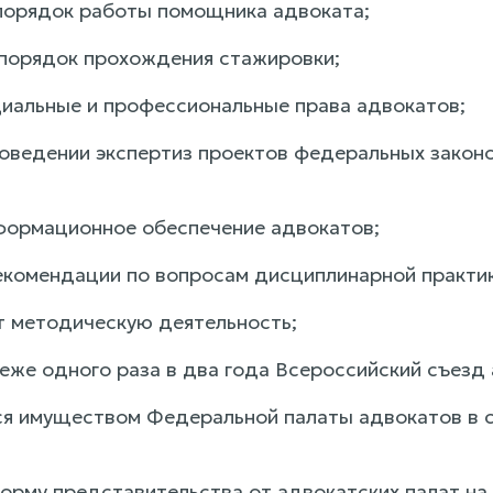
 порядок работы помощника адвоката;
 порядок прохождения стажировки;
иальные и профессиональные права адвокатов;
проведении экспертиз проектов федеральных закон
нформационное обеспечение адвокатов;
екомендации по вопросам дисциплинарной практик
т методическую деятельность;
реже одного раза в два года Всероссийский съезд
ся имуществом Федеральной палаты адвокатов в с
норму представительства от адвокатских палат на