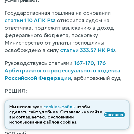
Государственная пошлина на основании
статьи 110 АПК РФ
относится судом на
ответчика, подлежит взысканию в доход
федерального бюджета, поскольку
Министерство от уплаты госпошлины
освобождено в силу
статьи 333.37 НК РФ
.
Руководствуясь статьями
167
-
170
,
176
Арбитражного процессуального кодекса
Российской Федерации
, арбитражный суд
РЕШИЛ:
Взыскать с общества с ограниченной
Мы используем
cookies-файлы
чтобы
ответственностью «Тумнинский прииск» (ОГРН
сделать сайт удобнее. Оставаясь на сайте,
Согласен
вы соглашаетесь с условиями
<***>, ИНН <***>) в доход бюджета
использования файлов cооkies.
Хабаровского края неустойку в размере 177
000 руб.