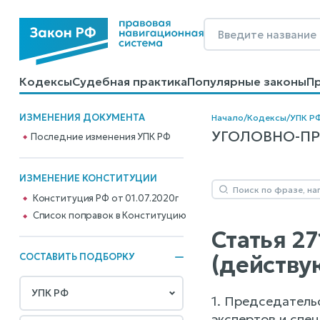
Кодексы
Судебная практика
Популярные законы
П
Калькуляторы
Справочные материалы
Образцы до
ИЗМЕНЕНИЯ ДОКУМЕНТА
Начало
/
Кодексы
/
УПК Р
УГОЛОВНО-ПРО
Последние изменения УПК РФ
ИЗМЕНЕНИЕ КОНСТИТУЦИИ
Конституция РФ от 01.07.2020г
Cписок поправок в Конституцию
Статья 2
(действу
СОСТАВИТЬ ПОДБОРКУ
1. Председатель
экспертов и спе