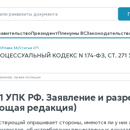
равительство
Президент
Пленумы ВС
Законодательств
говоров
Контакты
Помощь
Поиск
Ф
/
Глава 36
/
Статья 271
ЦЕССУАЛЬНЫЙ КОДЕКС N 174-ФЗ, СТ. 271 
71 УПК РФ. Заявление и раз
ющая редакция)
ствующий опрашивает стороны, имеются ли у них 
циалистов, об истребовании вещественных доказа