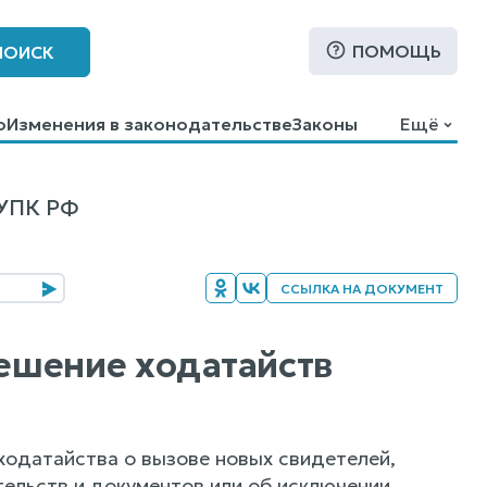
ПОМОЩЬ
ПОИСК
о
Изменения в законодательстве
Законы
Ещё
УПК РФ
ССЫЛКА НА ДОКУМЕНТ
решение ходатайств
ходатайства о вызове новых свидетелей,
тельств и документов или об исключении