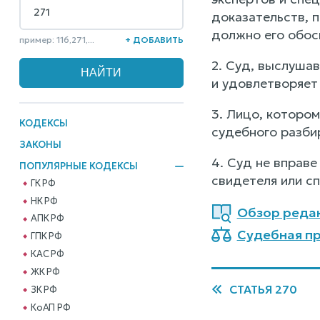
доказательств, 
должно его обос
пример: 116,271,...
+ ДОБАВИТЬ
2. Суд, выслуша
и удовлетворяет
3. Лицо, котором
КОДЕКСЫ
судебного разби
ЗАКОНЫ
4. Суд не вправе
ПОПУЛЯРНЫЕ КОДЕКСЫ
свидетеля или сп
ГК РФ
НК РФ
Обзор реда
АПК РФ
Судебная пр
ГПК РФ
КАС РФ
ЖК РФ
СТАТЬЯ 270
ЗК РФ
КоАП РФ