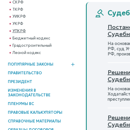
СК РФ
ТК РФ
Судеб
УИК РФ
УК РФ
Постан
УПК РФ
Судебн
Бюджетный кодекс
На основан
Градостроительный
РФ, суд У
Лесной кодекс
РФ, произ
ПОПУЛЯРНЫЕ ЗАКОНЫ
Решение
ПРАВИТЕЛЬСТВО
Судебн
ПРЕЗИДЕНТ
На основан
ИЗМЕНЕНИЯ В
Ходатайст
ЗАКОНОДАТЕЛЬСТВЕ
преступле
ПЛЕНУМЫ ВС
ПРАВОВЫЕ КАЛЬКУЛЯТОРЫ
Решени
СПРАВОЧНЫЕ МАТЕРИАЛЫ
Судебн
ОБРАЗЦЫ ДОГОВОРОВ