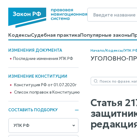
Кодексы
Судебная практика
Популярные законы
П
Калькуляторы
Справочные материалы
Образцы до
ИЗМЕНЕНИЯ ДОКУМЕНТА
Начало
/
Кодексы
/
УПК Р
УГОЛОВНО-ПРО
Последние изменения УПК РФ
ИЗМЕНЕНИЕ КОНСТИТУЦИИ
Конституция РФ от 01.07.2020г
Cписок поправок в Конституцию
Статья 2
защитник
СОСТАВИТЬ ПОДБОРКУ
редакция