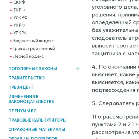
СК РФ
уголовного дела,
ТК РФ
решения, приним
УИК РФ
определенный сро
УК РФ
без уважительны
УПК РФ
следователь впр
Бюджетный кодекс
выносит соответ
Градостроительный
защитника с мат
Лесной кодекс
4. По окончании
ПОПУЛЯРНЫЕ ЗАКОНЫ
выясняет, какие 
ПРАВИТЕЛЬСТВО
выясняется, как
ПРЕЗИДЕНТ
подтверждения 
ИЗМЕНЕНИЯ В
ЗАКОНОДАТЕЛЬСТВЕ
5. Следователь 
ПЛЕНУМЫ ВС
1) о рассмотрени
ПРАВОВЫЕ КАЛЬКУЛЯТОРЫ
пунктами 2 и 2.1
СПРАВОЧНЫЕ МАТЕРИАЛЫ
рассмотрения уг
ОБРАЗЦЫ ДОГОВОРОВ