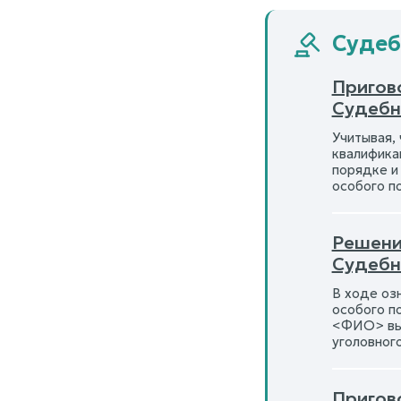
Судеб
Пригов
Судебн
Учитывая,
квалифика
порядке и
особого п
Решени
Судебн
В ходе оз
особого п
<ФИО> выр
уголовног
Пригов