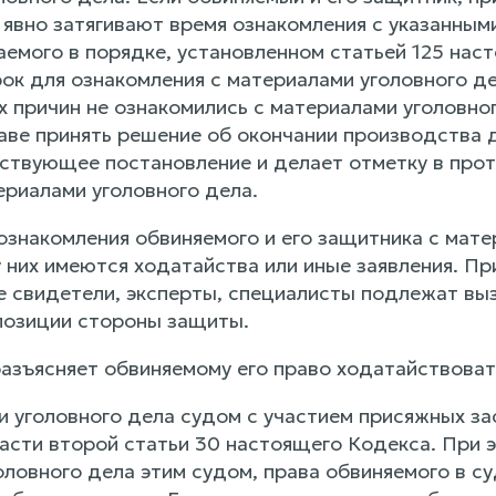
 явно затягивают время ознакомления с указанным
аемого в порядке, установленном статьей 125 нас
к для ознакомления с материалами уголовного дел
х причин не ознакомились с материалами уголовно
аве принять решение об окончании производства д
ствующее постановление и делает отметку в прот
ериалами уголовного дела.
 ознакомления обвиняемого и его защитника с мат
у них имеются ходатайства или иные заявления. Пр
ие свидетели, эксперты, специалисты подлежат вы
позиции стороны защиты.
разъясняет обвиняемому его право ходатайствоват
и уголовного дела судом с участием присяжных за
 части второй статьи 30 настоящего Кодекса. При
оловного дела этим судом, права обвиняемого в с