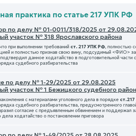
ная практика по статье 217 УПК РФ
ор по делу № 01-0011/318/2025 от 29.08.20
ый участок № 318 Ярославского района
 что при выполнении требований
ст. 217 УПК РФ
, полностью 
цией и полностью признав свою вину, подсудимый <ФИО> за
 подтвердил данное ходатайство в подготовительной части 
орядка судебного разбирательства
е по делу № 1-29/2025 от 29.08.2025
ый участок № 1 Бежицкого судебного района
накомления с материалами уголовного дела в порядке
ст.217
орядка судебного разбирательства, предусмотренного глав
азил согласие с предъявленным обвинением и поддержал за
о дела ходатайство о постановлении приговора
ор по делу № 1-49/2025 от 28.08.2025