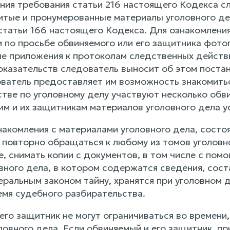
ения требования статьи 216 настоящего Кодекса с
тые и пронумерованные материалы уголовного дел
статьи 166 настоящего Кодекса. Для ознакомлен
 по просьбе обвиняемого или его защитника фотог
ые приложения к протоколам следственных действ
казательств следователь выносит об этом постан
ватель предоставляет им возможность знакомитьс
стве по уголовному делу участвуют несколько обв
им и их защитникам материалов уголовного дела у
накомления с материалами уголовного дела, состо
 повторно обращаться к любому из томов уголовн
, снимать копии с документов, в том числе с пом
овного дела, в котором содержатся сведения, со
ральным законом тайну, хранятся при уголовном д
емя судебного разбирательства.
его защитник не могут ограничиваться во времени
ловного дела. Если обвиняемый и его защитник, п