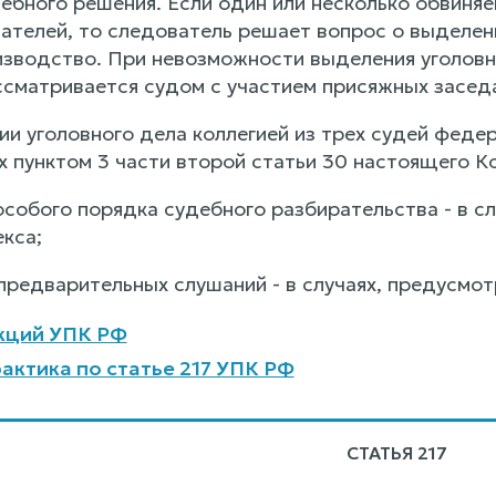
ебного решения. Если один или несколько обвиняе
ателей, то следователь решает вопрос о выделен
изводство. При невозможности выделения уголовн
ссматривается судом с участием присяжных засед
нии уголовного дела коллегией из трех судей феде
 пунктом 3 части второй статьи 30 настоящего К
особого порядка судебного разбирательства - в с
кса;
 предварительных слушаний - в случаях, предусмо
кций УПК РФ
актика по статье 217 УПК РФ
СТАТЬЯ 217