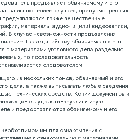
ледователь предъявляет обвиняемому и его
а, за исключением случаев, предусмотренных
ия предъявляются также вещественные
рафии, материалы аудио- и (или) видеозаписи,
ий. В случае невозможности предъявления
овление. По ходатайству обвиняемого и его
я с материалами уголовного дела раздельно.
иняемых, то последовательность
станавливается следователем.
ящего из нескольких томов, обвиняемый и его
ого дела, а также выписывать любые сведения
ощью технических средств. Копии документов и
ставляющие государственную или иную
еле и предоставляются обвиняемому и его
, необходимом им для ознакомления с
риступившие к ознакомлению с материалами