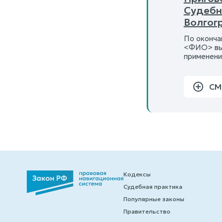
Судебн
Волгог
По оконча
<ФИО> выр
применени
СМ
Кодексы
Судебная практика
Популярные законы
Правительство