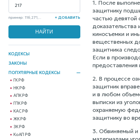
1. После выполн
защитнику подши
частью девятой 
пример: 116,271,...
+ ДОБАВИТЬ
доказательства и
киносъемки и ин
вещественных до
защитника следо
КОДЕКСЫ
Если в производ
ЗАКОНЫ
предоставления 
ПОПУЛЯРНЫЕ КОДЕКСЫ
2. В процессе оз
ГК РФ
защитник вправе
НК РФ
и в любом объеме
АПК РФ
выписки из угол
ГПК РФ
охраняемую феде
КАС РФ
защитнику во вр
ЖК РФ
ЗК РФ
3. Обвиняемый и 
КоАП РФ
материалами уго