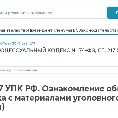
равительство
Президент
Пленумы ВС
Законодательств
говоров
Контакты
Помощь
Поиск
Ф
/
Глава 30
/
Статья 217
ЦЕССУАЛЬНЫЙ КОДЕКС N 174-ФЗ, СТ. 217 
17 УПК РФ. Ознакомление об
а с материалами уголовног
)