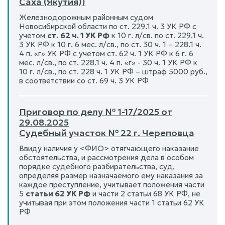
Саха (Якутия))
Железнодорожным районным судом
Новосибирской области по ст. 229.1 ч. 3 УК РФ с
учетом
ст. 62 ч. 1 УК РФ
к 10 г. л/св. по ст. 229.1 ч.
3 УК РФ к 10 г. 6 мес. л/св., по ст. 30 ч. 1 – 228.1 ч.
4 п. «г» УК РФ с учетом ст. 62 ч. 1 УК РФ к 6 г. 6
мес. л/св., по ст. 228.1 ч. 4 п. «г» - 30 ч. 1 УК РФ к
10 г. л/св., по ст. 228 ч. 1 УК РФ – штраф 5000 руб.,
в соответствии со ст. 69 ч. 3 УК РФ
Приговор по делу № 1-17/2025 от
29.08.2025
Судебный участок № 22 г. Череповца
Ввиду наличия у <ФИО> отягчающего наказание
обстоятельства, и рассмотрения дела в особом
порядке судебного разбирательства, суд,
определяя размер назначаемого ему наказания за
каждое преступление, учитывает положения части
5
статьи 62 УК РФ
и части 2 статьи 68 УК РФ, не
учитывая при этом положения части 1 статьи 62 УК
РФ