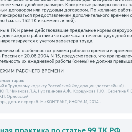
 менее чем в двойном размере. Конкретные размеры оплаты 
ным договором или трудовым договором. По желанию работн
пенсироваться предоставлением дополнительного времени от
о (см. ст. 152 ТК и коммент. к ней).
ены в ТК и ранее действовавшие предельные нормы сверхур
 для каждого работника четыре часа в течение двух дней под
онкретизируется с учетом характера труда.
жением об особенностях режима рабочего времени и времени
 России от 20.08.2004 N 15, предусмотрено, что при привл
ельность их ежедневной работы (смены) не должна превышат
. РЕЖИМ РАБОЧЕГО ВРЕМЕНИ
омментария:
й к Трудовому кодексу Российской Федерации (постатейный) .
.П, Чиканова Л.А, Нуртдинова А.Ф., Коршунова Т.Ю., Серегина Л.В.
Ю.П. Орловский
спр., доп. и перераб. М.: КОНТРАКТ, ИНФРА-М, 2014 .
ная практика по статье 99 ТК РФ