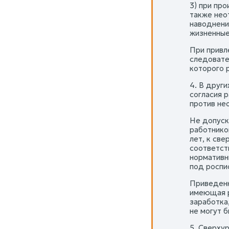
3) при пр
также нео
наводнения
жизненные 
При привл
следовате
которого р
4. В други
согласия 
против не
Не допуск
работнико
лет, к све
соответст
нормативн
под роспи
Приведенн
имеющая р
заработка,
не могут 
5. Сверху