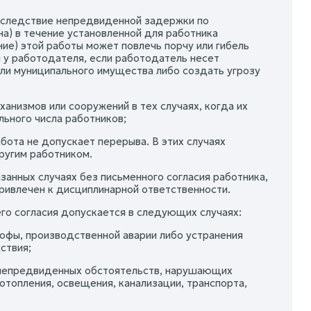
 вследствие непредвиденной задержки по
а) в течение установленной для работника
ие) этой работы может повлечь порчу или гибель
 у работодателя, если работодатель несет
или муниципального имущества либо создать угрозу
анизмов или сооружений в тех случаях, когда их
ьного числа работников;
бота не допускает перерыва. В этих случаях
ругим работником.
анных случаях без письменного согласия работника,
привлечен к дисциплинарной ответственности.
го согласия допускается в следующих случаях:
офы, производственной аварии либо устранения
ствия;
 непредвиденных обстоятельств, нарушающих
топления, освещения, канализации, транспорта,