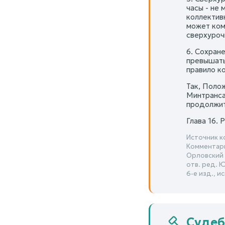
часы - не
коллектив
может ком
сверхурочн
6. Сохран
превышать
правило к
Так, Поло
Минтранса
продолжит
Глава 16
Источник к
Комментари
Орловский Ю
отв. ред. 
6-е изд., и
Судеб