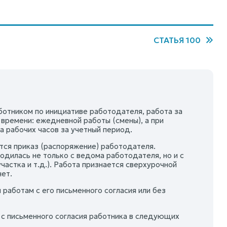
СТАТЬЯ 100
аботником по инициативе работодателя, работа за
времени: ежедневной работы (смены), а при
а рабочих часов за учетный период.
тся приказ (распоряжение) работодателя.
одилась не только с ведома работодателя, но и с
астка и т.д.). Работа признается сверхурочной
нет.
работам с его письменного согласия или без
с письменного согласия работника в следующих