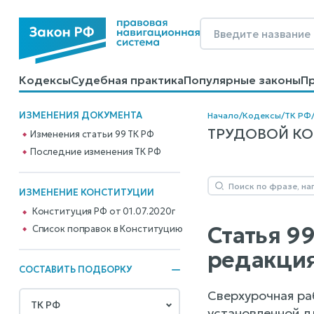
Кодексы
Судебная практика
Популярные законы
П
Калькуляторы
Справочные материалы
Образцы до
ИЗМЕНЕНИЯ ДОКУМЕНТА
Начало
/
Кодексы
/
ТК РФ
ТРУДОВОЙ КОДЕ
Изменения статьи 99 ТК РФ
Последние изменения ТК РФ
ИЗМЕНЕНИЕ КОНСТИТУЦИИ
Конституция РФ от 01.07.2020г
Статья 9
Cписок поправок в Конституцию
редакция
СОСТАВИТЬ ПОДБОРКУ
Сверхурочная ра
установленной д