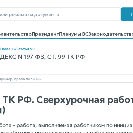
равительство
Президент
Пленумы ВС
Законодательств
говоров
Контакты
Помощь
Поиск
/
Глава 15
/
Статья 99
КС N 197-ФЗ, СТ. 99 ТК РФ
9 ТК РФ. Сверхурочная раб
)
бота - работа, выполняемая работником по иници
ля работника продолжительности рабочего времен