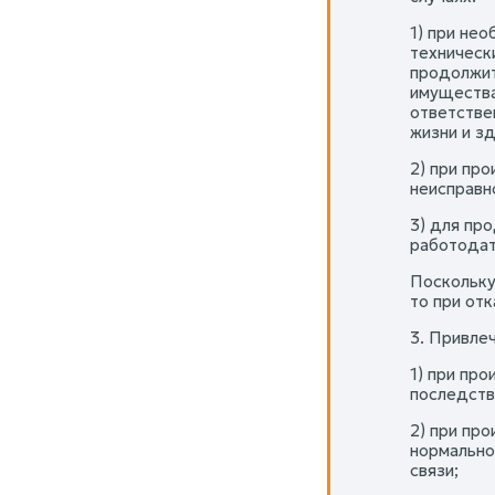
1) при не
техническ
продолжит
имущества
ответстве
жизни и з
2) при пр
неисправн
3) для пр
работодат
Поскольку
то при от
3. Привле
1) при пр
последств
2) при пр
нормально
связи;