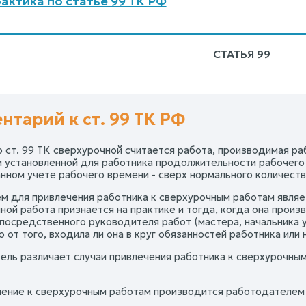
актика по статье 99 ТК РФ
СТАТЬЯ 99
нтарий к ст. 99 ТК РФ
но ст. 99 ТК сверхурочной считается работа, производимая р
 установленной для работника продолжительности рабочего 
нном учете рабочего времени - сверх нормального количеств
м для привлечения работника к сверхурочным работам являе
ой работа признается на практике и тогда, когда она произв
посредственного руководителя работ (мастера, начальника уч
 от того, входила ли она в круг обязанностей работника или 
ель различает случаи привлечения работника к сверхурочным 
чение к сверхурочным работам производится работодателем 