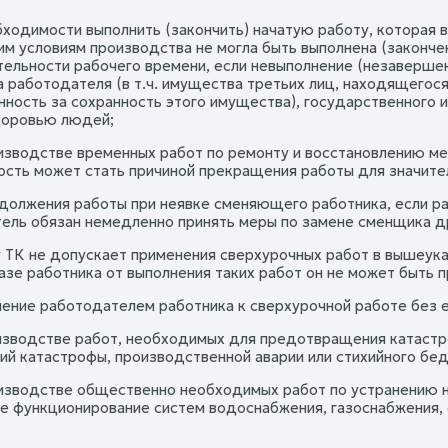
обходимости выполнить (закончить) начатую работу, которая
им условиям производства не могла быть выполнена (закончен
ельности рабочего времени, если невыполнение (незавершен
 работодателя (в т.ч. имущества третьих лиц, находящегося
нность за сохранность этого имущества), государственного 
доровью людей;
оизводстве временных работ по ремонту и восстановлению мех
ость может стать причиной прекращения работы для значител
одолжения работы при неявке сменяющего работника, если ра
ель обязан немедленно принять меры по замене сменщика д
 ТК не допускает применения сверхурочных работ в вышеуказ
казе работника от выполнения таких работ он не может быть 
чение работодателем работника к сверхурочной работе без е
оизводстве работ, необходимых для предотвращения катастр
ий катастрофы, производственной аварии или стихийного бед
оизводстве общественно необходимых работ по устранению
е функционирование систем водоснабжения, газоснабжения, о