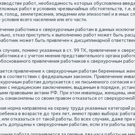
оизводстве работ, необходимость которых обусловлена введе
тложных работ в условиях чрезвычайных обстоятельств, т.е. 
, голод, землетрясения, эпидемии или эпизоотии) и в иных с
условия всего населения или его части.
ечении работника к сверхурочным работам в данных исключит
льно, отказ приступить к выполнению работ может быть рас
аботник может быть привлечен к дисциплинарной ответственно
х случаях, помимо указанных в ст. 99 ТК, привлечение к све
работника и с учетом мнения представительного органа работ
обоснованного привлечения работников к сверхурочным рабо
ается привлечение к сверхурочным работам беременных женщ
в в соответствии с федеральным законом. Привлечение инва
рхурочным работам допускается с их письменного согласия и 
вии с медицинским заключением, выданным в порядке, уста
ыми правовыми актами РФ. При этом инвалиды, женщины, им
сь ознакомлены со своим правом отказаться от сверхурочной
ая норма направлена на охрану труда указанных категорий р
ебенка в возрасте до трех лет, имеют право выбора: работа
 или отказаться от такой работы. Во всех случаях, даже при
быть допущены к сверхурочным работам, если эти работы за
рочная работа оплачивается за первые два часа работы не м