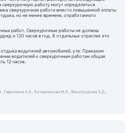
за сверхурочную работу могут определяться
ика сверхурочная работа вместо повышенной оплаты
дыха, но не менее времени, отработанного
очных работ. Сверхурочные работы не должны
ряд и 120 часов в год. В отдельных отраслях это
 отдыха водителей автомобилей, утв. Приказом
ечении водителей к сверхурочным работам общая
ь 12 часов.
, Гаврилина А.К., Бочарникова М.А., Виноградова З.Д.;