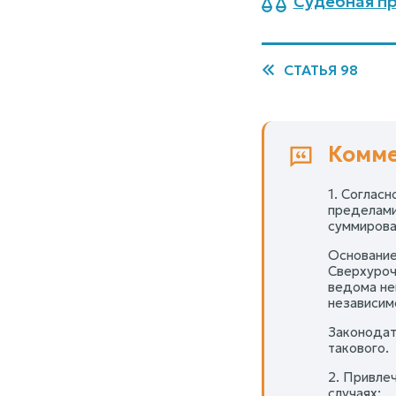
Судебная пр
СТАТЬЯ 98
Комме
1. Соглас
пределами
суммирова
Основание
Сверхурочн
ведома не
независимо
Законодат
такового.
2. Привле
случаях: