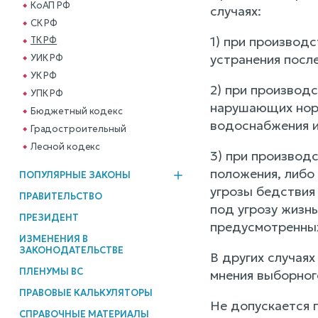
КоАП РФ
случаях:
СК РФ
1) при производ
ТК РФ
устранения посл
УИК РФ
УК РФ
2) при производ
УПК РФ
нарушающих норм
Бюджетный кодекс
водоснабжения и
Градостроительный
Лесной кодекс
3) при производ
положения, либо 
ПОПУЛЯРНЫЕ ЗАКОНЫ
угрозы бедствия 
ПРАВИТЕЛЬСТВО
под угрозу жизнь
ПРЕЗИДЕНТ
предусмотренны
ИЗМЕНЕНИЯ В
ЗАКОНОДАТЕЛЬСТВЕ
В других случаях
ПЛЕНУМЫ ВС
мнения выборног
ПРАВОВЫЕ КАЛЬКУЛЯТОРЫ
Не допускается 
СПРАВОЧНЫЕ МАТЕРИАЛЫ