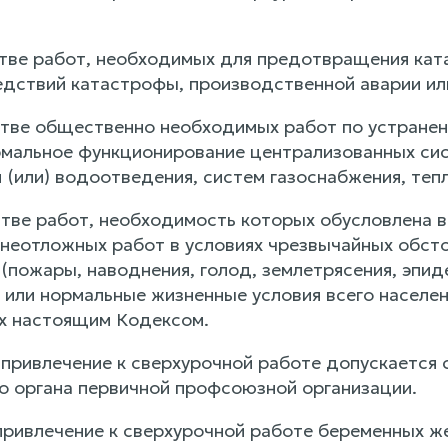
стве работ, необходимых для предотвращения кат
едствий катастрофы, производственной аварии ил
стве общественно необходимых работ по устране
альное функционирование централизованных сис
 (или) водоотведения, систем газоснабжения, тепл
стве работ, необходимость которых обусловлена 
неотложных работ в условиях чрезвычайных обстоя
(пожары, наводнения, голод, землетрясения, эпиде
 или нормальные жизненные условия всего населения
х настоящим Кодексом.
 привлечение к сверхурочной работе допускается с
о органа первичной профсоюзной организации.
привлечение к сверхурочной работе беременных ж