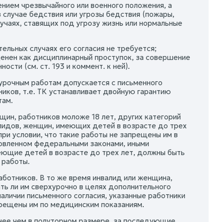
нием чрезвычайного или военного положения, а
в случае бедствия или угрозы бедствия (пожары,
лучаях, ставящих под угрозу жизнь или нормальные
ельных случаях его согласия не требуется;
ценен как дисциплинарный проступок, за совершение
сти (см. ст. 193 и коммент. к ней).
рхурочным работам допускается с письменного
ников, т.е. ТК устанавливает двойную гарантию
там.
ин, работников моложе 18 лет, других категорий
лидов, женщин, имеющих детей в возрасте до трех
при условии, что такие работы не запрещены им в
новленном федеральными законами, иными
еющие детей в возрасте до трех лет, должны быть
 работы.
аботников. В то же время инвалид или женщина,
ть ли им сверхурочно в целях дополнительного
 наличии письменного согласия, указанные работники
прещены им по медицинским показаниям.
енее чем в полуторном размере, за последующие