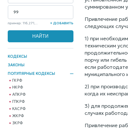
суммированном уч
Привлечение раб
пример: 116,271,...
+ ДОБАВИТЬ
следующих случа
1) при необходи
техническим усло
продолжительнос
КОДЕКСЫ
порчу или гибел
ЗАКОНЫ
если работодате
муниципального 
ПОПУЛЯРНЫЕ КОДЕКСЫ
ГК РФ
2) при производ
НК РФ
когда их неиспр
АПК РФ
ГПК РФ
3) для продолже
КАС РФ
случаях работод
ЖК РФ
ЗК РФ
Привлечение раб