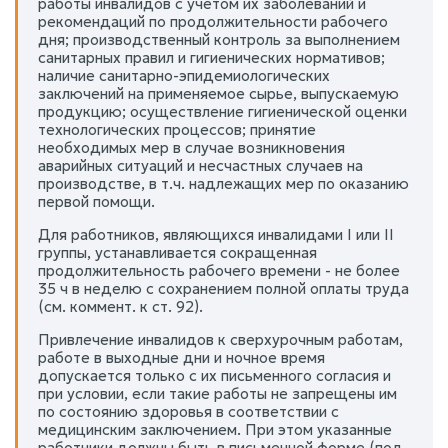
работы инвалидов с учетом их заболеваний и
рекомендаций по продолжительности рабочего
дня; производственный контроль за выполнением
санитарных правил и гигиенических нормативов;
наличие санитарно-эпидемиологических
заключений на применяемое сырье, выпускаемую
продукцию; осуществление гигиенической оценки
технологических процессов; принятие
необходимых мер в случае возникновения
аварийных ситуаций и несчастных случаев на
производстве, в т.ч. надлежащих мер по оказанию
первой помощи.
Для работников, являющихся инвалидами I или II
группы, устанавливается сокращенная
продолжительность рабочего времени - не более
35 ч в неделю с сохранением полной оплаты труда
(см. коммент. к ст. 92).
Привлечение инвалидов к сверхурочным работам,
работе в выходные дни и ночное время
допускается только с их письменного согласия и
при условии, если такие работы не запрещены им
по состоянию здоровья в соответствии с
медицинским заключением. При этом указанные
работники должны быть в письменной форме (под