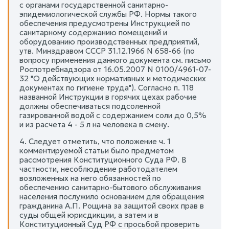
с органами государственной санитарно-
эпидемиологической службы РФ. Нормы такого
обеспечения предусмотрены Инструкцией по
санитарному содержанию помещений и
оборудованию производственных предприятий,
утв. Минздравом СССР 31.12.1966 N 658-66 (по
вопросу применения данного документа см. письмо
Роспотребнадзора от 16.05.2007 N 0100/4961-07-
32 "О действующих нормативных и методических
документах по гигиене труда"). Согласно п. 118
названной Инструкции в горячих цехах рабочие
должны обеспечиваться подсоленной
газированной водой с содержанием соли до 0,5%
и из расчета 4 - 5 л на человека в смену.
4. Следует отметить, что положение ч. 1
комментируемой статьи было предметом
рассмотрения Конституционного Суда РФ. В
частности, несоблюдение работодателем
возложенных на него обязанностей по
обеспечению санитарно-бытового обслуживания
населения послужило основанием для обращения
гражданина А.П. Рощина за защитой своих прав в
суды общей юрисдикции, а затем и в
Конституционный Суд РФ с просьбой проверить