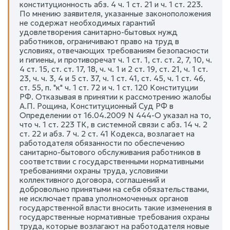
конституционность абз. 4 ч. 1 ст. 21 и ч. 1 ст. 223.
По мнению заявителя, указанные законоположения
не содержат необходимых гарантий
удовлетворения санитарно-бытовых нужд
работников, ограничивают право на труд в
условиях, отвечающих требованиям безопасности
и гигиены, и противоречат ч. 1 ст. 1, ст. ст. 2, 7, 10, ч.
4 ст. 15, ст. ст. 17, 18, ч. ч. 1 и 2 ст. 19, ст. 21, ч. 1 ст.
23, ч. ч. 3, 4 и 5 ст. 37, ч. 1 ст. 41, ст. 45, ч. 1 ст. 46,
ст. 55, п. "к" ч. 1 ст. 72 и ч. 1 ст. 120 Конституции
РФ. Отказывая в принятии к рассмотрению жалобы
А.П. Рощина, Конституционный Суд РФ в
Определении от 16.04.2009 N 444-О указал на то,
что ч. 1 ст. 223 ТК, в системной связи с абз. 14 ч. 2
ст. 22 и абз. 7 ч. 2 ст. 41 Кодекса, возлагает на
работодателя обязанности по обеспечению
санитарно-бытового обслуживания работников в
соответствии с государственными нормативными
требованиями охраны труда, условиями
коллективного договора, соглашений и
добровольно принятыми на себя обязательствами,
не исключает права уполномоченных органов
государственной власти вносить такие изменения в
государственные нормативные требования охраны
труда, которые возлагают на работодателя новые