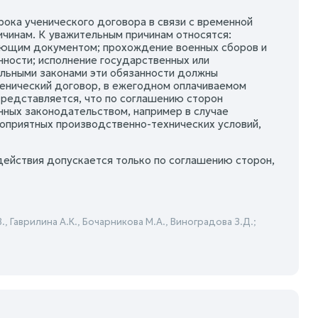
рока ученического договора в связи с временной
чинам. К уважительным причинам относятся:
ующим документом; прохождение военных сборов и
нности; исполнение государственных или
альными законами эти обязанности должны
ченический договор, в ежегодном оплачиваемом
Представляется, что по соглашению сторон
нных законодательством, например в случае
оприятных производственно-технических условий,
действия допускается только по соглашению сторон,
, Гаврилина А.К., Бочарникова М.А., Виноградова З.Д.;