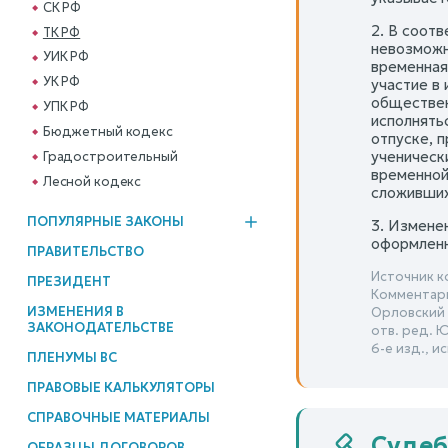
СК РФ
2. В соот
ТК РФ
невозможн
УИК РФ
временная
УК РФ
участие в
обществен
УПК РФ
исполнять
Бюджетный кодекс
отпуске, 
ученическ
Градостроительный
временной
Лесной кодекс
сложивших
ПОПУЛЯРНЫЕ ЗАКОНЫ
3. Измене
оформленн
ПРАВИТЕЛЬСТВО
Источник к
ПРЕЗИДЕНТ
Комментари
ИЗМЕНЕНИЯ В
Орловский Ю
ЗАКОНОДАТЕЛЬСТВЕ
отв. ред. 
6-е изд., и
ПЛЕНУМЫ ВС
ПРАВОВЫЕ КАЛЬКУЛЯТОРЫ
СПРАВОЧНЫЕ МАТЕРИАЛЫ
Судеб
ОБРАЗЦЫ ДОГОВОРОВ