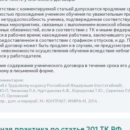
ветствии с комментируемой статьей допускается продление с
остью прохождения учеником обучения по уважительным при
 нетрудоспособность ученика, подтвержденная соответств
 иных мероприятиях, связанных с выполнением воинской обяза
ных обязанностей, если в соответствии с ТК и иными федер
ся в рабочее время; нахождение работника, заключившего у
предоставленном в соответствии с графиком отпусков, и др. 
ий договор может быть продлен и в случаях, не предусмотре
 невозможности осуществления обучения вследствие неблаг
ся у работодателя.
ние содержания ученического договора в течение срока его 
ому в письменной форме.
омментария:
й к Трудовому кодексу Российской Федерации (постатейный) .
.П, Чиканова Л.А, Нуртдинова А.Ф., Коршунова Т.Ю., Серегина Л.В.
Ю.П. Орловский
спр., доп. и перераб. М.: КОНТРАКТ, ИНФРА-М, 2014 .
ная практика по статье 201 ТК РФ