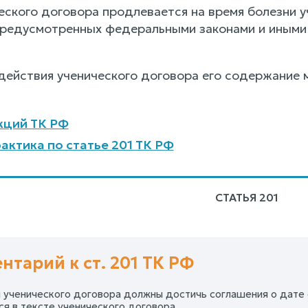
еского договора продлевается на время болезни у
 предусмотренных федеральными законами и иным
 действия ученического договора его содержание
кций ТК РФ
актика по статье 201 ТК РФ
СТАТЬЯ 201
нтарий к ст. 201 ТК РФ
ы ученического договора должны достичь соглашения о дате е
ся в тексте ученического договора.