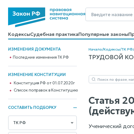
Кодексы
Судебная практика
Популярные законы
П
Калькуляторы
Справочные материалы
Образцы до
ИЗМЕНЕНИЯ ДОКУМЕНТА
Начало
/
Кодексы
/
ТК РФ
ТРУДОВОЙ КОДЕ
Последние изменения ТК РФ
ИЗМЕНЕНИЕ КОНСТИТУЦИИ
Конституция РФ от 01.07.2020г
Cписок поправок в Конституцию
Статья 2
(действу
СОСТАВИТЬ ПОДБОРКУ
Ученический дого