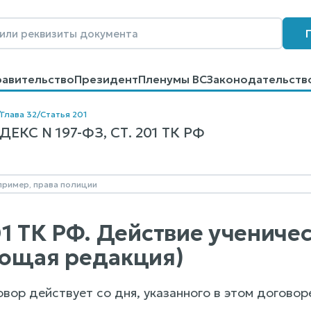
равительство
Президент
Пленумы ВС
Законодательств
говоров
Контакты
Помощь
Поиск
/
Глава 32
/
Статья 201
КС N 197-ФЗ, СТ. 201 ТК РФ
01 ТК РФ. Действие учениче
ющая редакция)
вор действует со дня, указанного в этом договор