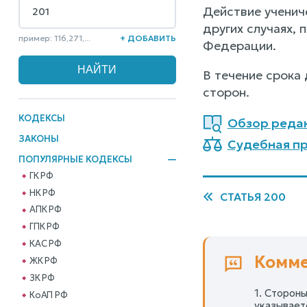
Действие ученич
других случаях,
пример: 116,271,...
+ ДОБАВИТЬ
Федерации.
В течение срока
сторон.
КОДЕКСЫ
Обзор реда
ЗАКОНЫ
Судебная пр
ПОПУЛЯРНЫЕ КОДЕКСЫ
ГК РФ
НК РФ
СТАТЬЯ 200
АПК РФ
ГПК РФ
КАС РФ
Комме
ЖК РФ
ЗК РФ
1. Сторон
КоАП РФ
указывает