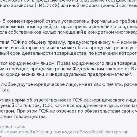
ного хозяйства (ГИС ЖКХ) или иной информационной системы
 3 - 5 комментируемой статьи установлены формальные требов
иков жилых помещений, которые приняли решение о создани
сла собственников жилых помещений в конкретном многоква
твия ТСЖ по общему правилу, предусмотренному ч. 4 коммент
позитивный характер и иное может быть предусмотрено в уст
ный срок деятельности товарищества, по истечении которог
тся юридическим лицом. Права юридического лица товарище
ии в порядке, предусмотренном Федеральным законом от 8 ав
ии юридических лиц и индивидуальных предпринимателей".
и любое другое юридическое лицо, имеет свою печать, расче
нках.
ртная норма об ответственности ТСЖ как юридического лица 
уемой статьи. Так, ТСЖ, как и все юридические лица, отвеч
ством. При этом ТСЖ не отвечает по обязательствам своих чл
ствам товарищества.
омментария:
й комментарий к Жилищному кодексу Российской Федерации .