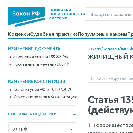
Кодексы
Судебная практика
Популярные законы
П
Калькуляторы
Справочные материалы
Образцы до
ИЗМЕНЕНИЯ ДОКУМЕНТА
Начало
/
Кодексы
/
ЖК РФ
ЖИЛИЩНЫЙ КОД
Изменения статьи 135 ЖК РФ
Последние изменения ЖК РФ
ИЗМЕНЕНИЕ КОНСТИТУЦИИ
Конституция РФ от 01.07.2020г
Статья 1
Cписок поправок в Конституцию
(действу
СОСТАВИТЬ ПОДБОРКУ
1. Товарищество
представляющий 