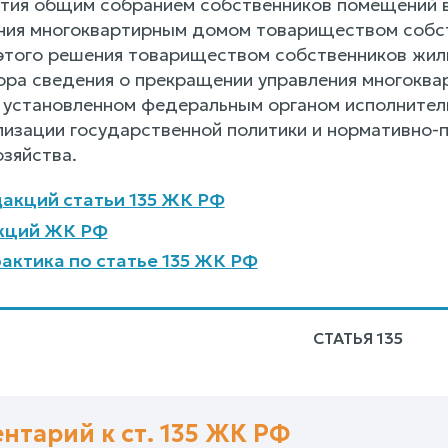
нятия общим собранием собственников помещений 
ния многоквартирным домом товариществом собств
 этого решения товариществом собственников жил
ра сведения о прекращении управления многокв
, установленном федеральным органом исполните
лизации государственной политики и нормативно-
озяйства.
акций статьи 135 ЖК РФ
кций ЖК РФ
актика по статье 135 ЖК РФ
СТАТЬЯ 135
нтарий к ст. 135 ЖК РФ