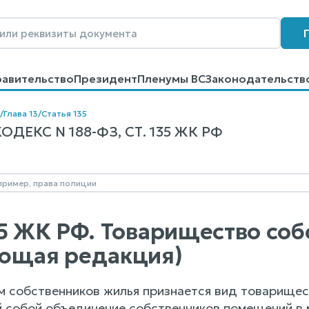
равительство
Президент
Пленумы ВС
Законодательств
говоров
Контакты
Помощь
Поиск
/
Глава 13
/
Статья 135
ЕКС N 188-ФЗ, СТ. 135 ЖК РФ
35 ЖК РФ. Товарищество со
ющая редакция)
м собственников жилья признается вид товарище
собой объединение собственников помещений в 