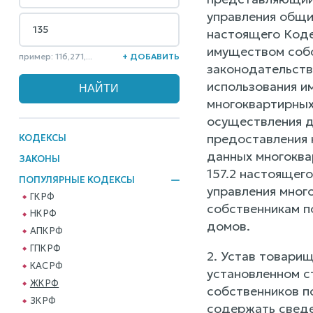
управления общи
настоящего Коде
имуществом собс
пример: 116,271,...
+ ДОБАВИТЬ
законодательств
использования и
многоквартирных
осуществления д
предоставления 
КОДЕКСЫ
данных многоква
ЗАКОНЫ
157.2 настоящег
ПОПУЛЯРНЫЕ КОДЕКСЫ
управления мног
ГК РФ
собственникам п
НК РФ
домов.
АПК РФ
ГПК РФ
2. Устав товари
КАС РФ
установленном с
ЖК РФ
собственников п
ЗК РФ
содержать сведе