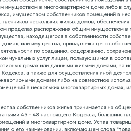
м имуществом в многоквартирном доме либо в случ
кса, имуществом собственников помещений в нес
твенников нескольких жилых домов, обеспечения в
ом пределах распоряжения общим имуществом в 
мущества, находящегося в собственности собстве
 домах, или имущества, принадлежащего собстве
еятельности по созданию, содержанию, сохранен
коммунальных услуг лицам, пользующимся в соот
ртирных домах или данными жилыми домами, за и
о Кодекса, а также для осуществления иной деяте
оквартирными домами либо на совместное исполь
омещений в нескольких многоквартирных домах, и
щества собственников жилья принимается на общем
татьями 45 - 48 настоящего Кодекса, большинство
омещений в многоквартирном доме. Устав товари
ния о его наименовании, включающем слова "това