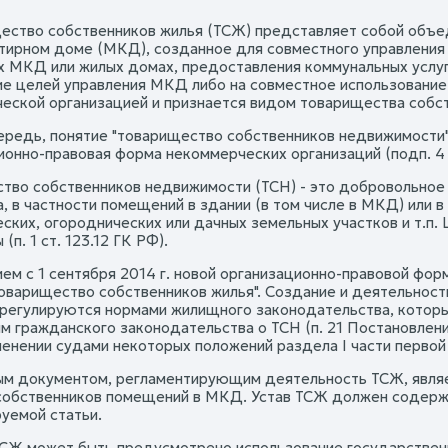
щество собственников жилья (ТСЖ) представляет собой объ
тирном доме (МКД), созданное для совместного управлени
х МКД или жилых домах, предоставления коммунальных услуг
е целей управления МКД либо на совместное использование
еской организацией и признается видом товарищества собс
ередь, понятие "товарищество собственников недвижимости" п
онно-правовая форма некоммерческих организаций (подп. 4 п
тво собственников недвижимости (ТСН) - это добровольное
, в частности помещений в здании (в том числе в МКД) или в
ских, огороднических или дачных земельных участков и т.п.
(п. 1 ст. 123.12 ГК РФ).
ием с 1 сентября 2014 г. новой организационно-правовой фо
товарищество собственников жилья". Создание и деятельност
регулируются нормами жилищного законодательства, котор
м гражданского законодательства о ТСН (п. 21 Постановлени
менении судами некоторых положений раздела I части перво
ым документом, регламентирующим деятельность ТСЖ, являе
собственников помещений в МКД. Устав ТСЖ должен содержа
уемой статьи.
ТСЖ может быть предусмотрено использование государстве