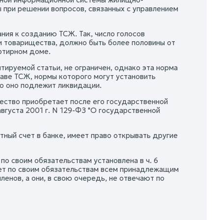
 при решении вопросов, связанных с управлением
ания к созданию ТСЖ. Так, число голосов
и товарищества, должно быть более половины от
ртирном доме.
ируемой статьи, не ограничен, однако эта норма
аве ТСЖ, нормы которого могут установить
о оно подлежит ликвидации.
ство приобретает после его государственной
густа 2001 г. N 129-ФЗ "О государственной
тный счет в банке, имеет право открывать другие
по своим обязательствам установлена в ч. 6
ает по своим обязательствам всем принадлежащим
енов, а они, в свою очередь, не отвечают по