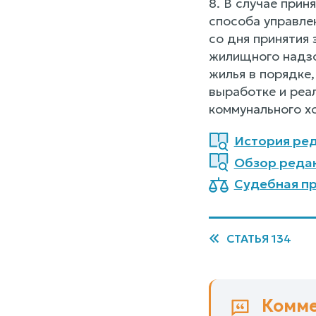
8. В случае при
способа управле
со дня принятия
жилищного надзо
жилья в порядке
выработке и реа
коммунального х
История ред
Обзор реда
Судебная пр
СТАТЬЯ 134
Комме