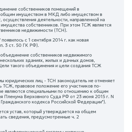
единение собственников помещений в
я общим имуществом в МКД либо имуществом в
, осуществления деятельности, направленной на
 имущества собственников. При этом ТСЖ является
твенников недвижимости (ТСН).
оявилось с 1 сентября 2014 г. как новая
. 3 ст. 50 ГК РФ).
 объединение собственников недвижимого
 нескольких зданиях, жилых и дачных домов,
 Цели такого объединения и цели создания ТСЖ
рмы юридических лиц - ТСН законодатель не отменяет
ь ТСЖ, правовое положение его участников по-
ые являются специальными по отношению к общим
я Пленума Верховного Суда РФ от 23 июня 2015 г. N
й Гражданского кодекса Российской Федерации").
тся устав, который утверждается на общем
ть сведения, предусмотренные ч. 2
нной информационной системы жилищно-