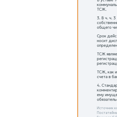
коммуналь
ТСЖ.
3. В ч. ч.
собственн
общего чи
Срок дейс
носит дис
определен
ТСЖ являе
регистрац
регистрац
ТСЖ, как 
счета в ба
4. Станда
комментир
ему имуще
обязатель
Источник к
Постатейны