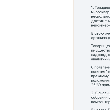
1. Товари
многоквар
нескольки
достижени
некоммерч
В свою оч
организаци
Товарищес
имущества
садоводче
аналогичны 
С появлен
понятия "
прежнему 
положения
25 "О при
2. Основн
собрании 
комментир
В уставе 