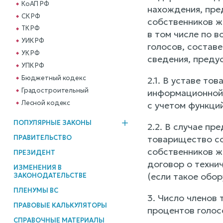
КоАП РФ
нахождения, пре
СК РФ
собственников ж
ТК РФ
в том числе по 
УИК РФ
голосов, состав
УК РФ
сведения, преду
УПК РФ
Бюджетный кодекс
2.1. В уставе т
Градостроительный
информационной 
Лесной кодекс
с учетом функций
ПОПУЛЯРНЫЕ ЗАКОНЫ
2.2. В случае п
ПРАВИТЕЛЬСТВО
товарищество со
собственников ж
ПРЕЗИДЕНТ
договор о техни
ИЗМЕНЕНИЯ В
(если такое обор
ЗАКОНОДАТЕЛЬСТВЕ
ПЛЕНУМЫ ВС
3. Число членов
ПРАВОВЫЕ КАЛЬКУЛЯТОРЫ
процентов голос
СПРАВОЧНЫЕ МАТЕРИАЛЫ