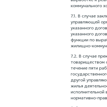
коммунального х
7.1. В случае з
управляющей орг
указанного дого
указанного дого
функции по выра
жилищно-коммуна
7.2. В случае п
товариществом с
течение пяти ра
государственног
другой управляю
жилья деятельно
исполнительной 
нормативно-прав