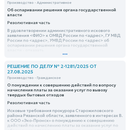
Производство - Административное
Об оспаривании решения органа государственной
власти
Резолютивная часть
В удовлетворении административного искового
заявления <ФИО> к ОМВД России по <адрес>, ГУ МВД
России по <адрес>, УМВД России по <адрес> об
оспаривании решения органа государственной
власти - отказать
...
РЕШЕНИЕ ПО ДЕЛУ № 2-1281/2025 ОТ
27.08.2025
Производство - Гражданское
О понуждении к совершению действий по вопросу
начисления платы за оказание услуг по вывозу
твердых бытовых отходов
Резолютивная часть
Исковые требования прокурора Старожиловского
района Рязанской области, заявленного в интересах В.
к ООО «Эко-Пронск» о понуждению к совершению
действий по начислению платы за оказание услуг по