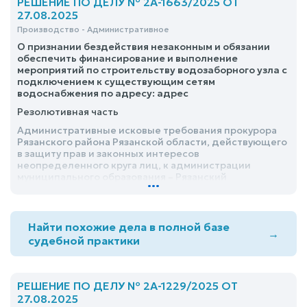
РЕШЕНИЕ ПО ДЕЛУ № 2А-1663/2025 ОТ
27.08.2025
Производство - Административное
О признании бездействия незаконным и обязании
обеспечить финансирование и выполнение
мероприятий по строительству водозаборного узла с
подключением к существующим сетям
водоснабжения по адресу: адрес
Резолютивная часть
Административные исковые требования прокурора
Рязанского района Рязанской области, действующего
в защиту прав и законных интересов
неопределенного круга лиц, к администрации
муниципального образования – Рязанский
...
муниципальный район Рязанской области о признании
бездействия незаконным и обязании обеспечить
финансирование и выполнение мероприятий по
строительству водозаборного узла с подключением к
Найти похожие дела в полной базе
→
существующим сетям водоснабжения по адресу:
судебной практики
адрес, удовлетворить
РЕШЕНИЕ ПО ДЕЛУ № 2А-1229/2025 ОТ
27.08.2025