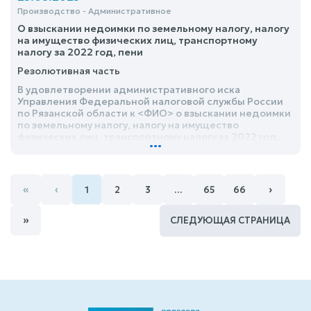
Производство - Административное
О взыскании недоимки по земельному налогу, налогу
на имущество физических лиц, транспортному
налогу за 2022 год, пени
Резолютивная часть
В удовлетворении административного иска
Управления Федеральной налоговой службы России
по Рязанской области к <ФИО> о взыскании недоимки
по земельному налогу, налогу на имущество
физических лиц, транспортному налогу за 2022 год,
...
пени, отказать
«
‹
›
1
2
3
…
65
66
»
СЛЕДУЮЩАЯ СТРАНИЦА