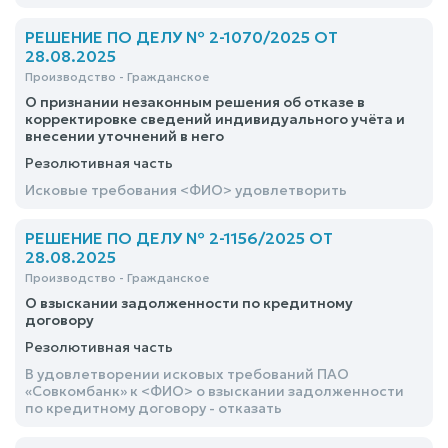
собственности на земельный участок в порядке
приобретательной давности, удовлетворить
РЕШЕНИЕ ПО ДЕЛУ № 2-1070/2025 ОТ
28.08.2025
Производство - Гражданское
О признании незаконным решения об отказе в
корректировке сведений индивидуального учёта и
внесении уточнений в него
Резолютивная часть
Исковые требования <ФИО> удовлетворить
РЕШЕНИЕ ПО ДЕЛУ № 2-1156/2025 ОТ
28.08.2025
Производство - Гражданское
О взыскании задолженности по кредитному
договору
Резолютивная часть
В удовлетворении исковых требований ПАО
«Совкомбанк» к <ФИО> о взыскании задолженности
по кредитному договору - отказать