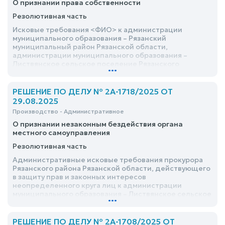
О признании права собственности
Резолютивная часть
Исковые требования <ФИО> к администрации
муниципального образования – Рязанский
муниципальный район Рязанской области,
администрации муниципального образования –
Листвянское сельское поселение Рязанского
...
муниципального района Рязанской области, о
признании права собственности, удовлетворить
РЕШЕНИЕ ПО ДЕЛУ № 2А-1718/2025 ОТ
29.08.2025
Производство - Административное
О признании незаконным бездействия органа
местного самоуправления
Резолютивная часть
Административные исковые требования прокурора
Рязанского района Рязанской области, действующего
в защиту прав и законных интересов
неопределенного круга лиц к администрации
муниципального образования – Листвянское сельское
...
поселение Рязанского муниципального района
Рязанской области о признании незаконным
бездействия органа местного самоуправления,
РЕШЕНИЕ ПО ДЕЛУ № 2А-1708/2025 ОТ