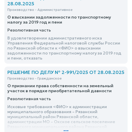
удовлетворить
28.08.2025
Производство - Административное
О взыскании задолженности по транспортному
налогу за 2019 год и пени
Резолютивная часть
В удовлетворении административного иска
Управления Федеральной налоговой службы России
по Рязанской области к <ФИО> о взыскании
задолженности по транспортному налогу за 2019 год
и пени, отказать
РЕШЕНИЕ ПО ДЕЛУ № 2-991/2025 ОТ 28.08.2025
Производство - Гражданское
О признании права собственности на земельный
участок в порядке приобретательной давности
Резолютивная часть
Исковые требования <ФИО> к администрации
муниципального образования – Рязанский
муниципальный район Рязанской области,
администрации МО – Окское сельское поселение
Рязанского муниципального района Рязанской
...
области, СНТ «Сокол» о признании права