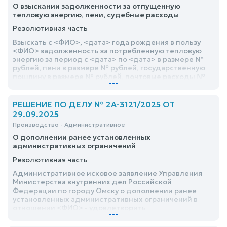
О взыскании задолженности за отпущенную
тепловую энергию, пени, судебные расходы
Резолютивная часть
Взыскать с <ФИО>, <дата> года рождения в пользу
<ФИО> задолженность за потребленную тепловую
энергию за период с <дата> по <дата> в размере №
рублей, пени в размере № рублей, государственную
пошлину в размере № рублей, почтовые расходы №
...
рубль
РЕШЕНИЕ ПО ДЕЛУ № 2А-3121/2025 ОТ
29.09.2025
Производство - Административное
О дополнении ранее установленных
административных ограничений
Резолютивная часть
Административное исковое заявление Управления
Министерства внутренних дел Российской
Федерации по городу Омску о дополнении ранее
установленных административных ограничений в
отношении <ФИО> - удовлетворить
...