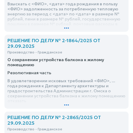
Взыскать с <ФИО>, <дата> года рождения в пользу
<ФИО> задолженность за потребленную тепловую
энергию за период с <дата> по <дата> в размере №
рублей, пени в размере № рублей, государственную
пошлину в размере № рублей, почтовые расходы в
...
размере № рубля
РЕШЕНИЕ ПО ДЕЛУ № 2-1864/2025 ОТ
29.09.2025
Производство - Гражданское
О сохранении устройства балкона к жилому
помещению
Резолютивная часть
В удовлетворении исковых требований <ФИО>, ...
года рождения к Департаменту архитектуры и
градостроительства Администрации г. Омска о
сохранении устройства балкона к жилому помещению
отказать
...
РЕШЕНИЕ ПО ДЕЛУ № 2-2865/2025 ОТ
29.09.2025
Производство - Гражданское