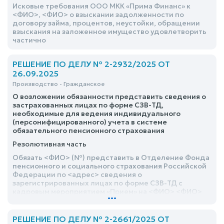
Исковые требования ООО МКК «Прима Финанс» к
<ФИО>, <ФИО> о взыскании задолженности по
договору займа, процентов, неустойки, обращении
взыскания на заложенное имущество удовлетворить
частично
РЕШЕНИЕ ПО ДЕЛУ № 2-2932/2025 ОТ
26.09.2025
Производство - Гражданское
О возложении обязанности представить сведения о
застрахованных лицах по форме СЗВ-ТД,
необходимые для ведения индивидуального
(персонифицированного) учета в системе
обязательного пенсионного страхования
Резолютивная часть
Обязать <ФИО> (№) представить в Отделение Фонда
пенсионного и социального страхования Российской
Федерации по <адрес> сведения о
зарегистрированных лицах по форме СЗВ-ТД с
кадровым мероприятием «Прием» на <ФИО> <ФИО>
...
№ Ответчик вправе подать в суд, принявший заочное
решение, заявление об отмене этого решения суда в
течение семи дней со дня вручения ему копии этого
РЕШЕНИЕ ПО ДЕЛУ № 2-2661/2025 ОТ