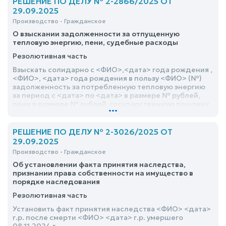
РЕШЕНИЕ ПО ДЕЛУ № 2-2866/2025 ОТ
29.09.2025
Производство - Гражданское
О взыскании задолженности за отпущенную
тепловую энергию, пени, судебные расходы
Резолютивная часть
Взыскать солидарно с <ФИО>,<дата> года рождения ,
<ФИО>, <дата> года рождения в пользу <ФИО> (№)
задолженность за потребленную тепловую энергию
за период с <дата> по <дата> в размере № рублей,
пени в размере № рублей, государственную пошлину
...
в размере № рублей, почтовые расходы в размере №
рублей
РЕШЕНИЕ ПО ДЕЛУ № 2-3026/2025 ОТ
29.09.2025
Производство - Гражданское
Об установлении факта принятия наследства,
признании права собственности на имущество в
порядке наследования
Резолютивная часть
Установить факт принятия наследства <ФИО> <дата>
г.р. после смерти <ФИО> <дата> г.р. умершего