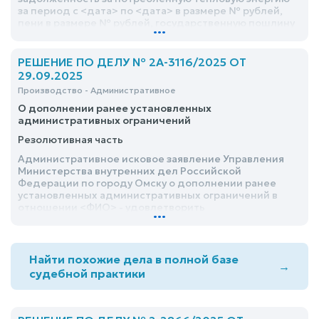
за период с <дата> по <дата> в размере № рублей,
пени в размере № рублей, государственную пошлину
...
в размере № рублей, почтовые расходы № рубля
РЕШЕНИЕ ПО ДЕЛУ № 2А-3116/2025 ОТ
29.09.2025
Производство - Административное
О дополнении ранее установленных
административных ограничений
Резолютивная часть
Административное исковое заявление Управления
Министерства внутренних дел Российской
Федерации по городу Омску о дополнении ранее
установленных административных ограничений в
отношении <ФИО> - удовлетворить
...
Найти похожие дела в полной базе
→
судебной практики