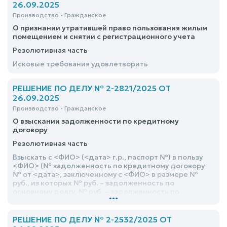
решения
26.09.2025
Производство - Гражданское
О признании утратившей право пользования жилым
помещением и снятии с регистрационного учета
Резолютивная часть
Исковые требования удовлетворить
РЕШЕНИЕ ПО ДЕЛУ № 2-2821/2025 ОТ
26.09.2025
Производство - Гражданское
О взыскании задолженности по кредитному
договору
Резолютивная часть
Взыскать с <ФИО> (<дата> г.р., паспорт №) в пользу
<ФИО> (№ задолженность по кредитному договору
№ от <дата>, заключенному с <ФИО> в размере №
руб., из которых № руб. – задолженность по
основному долгу, № руб. – задолженность по
...
процентам, № руб. задолженность по штрафам,
комиссиям и пени
РЕШЕНИЕ ПО ДЕЛУ № 2-2532/2025 ОТ