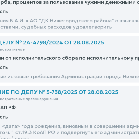
рба, процентов за пользование чужими денежными 
сть
ния Б.А.И. к АО "ДК Нижегородского района" о взыск
твами, судебных расходов удовлетворить
ЛУ № 2А-4798/2024 ОТ 28.08.2025
нистративное
и от исполнительского сбора по исполнительному 
сть
е исковые требования Администрации города Нижне
 ПО ДЕЛУ № 5-738/2025 ОТ 28.08.2025
нистративные правонарушения
оАП РФ
сть
 <дата> года рождения, виновным в совершении адм
о ч. 1 ст.19.3 КоАП РФ и подвергнуть его администра
(пять) суток