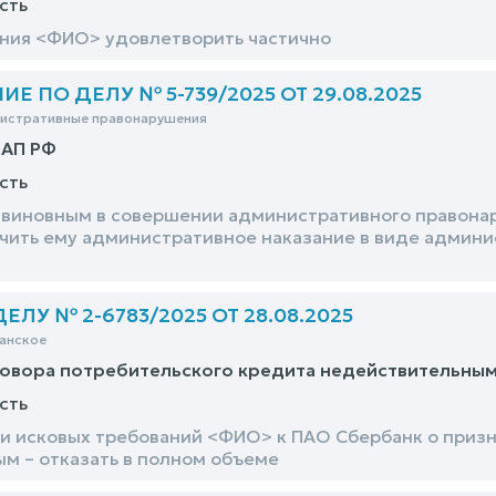
сть
ния <ФИО> удовлетворить частично
 ПО ДЕЛУ № 5-739/2025 ОТ 29.08.2025
нистративные правонарушения
оАП РФ
сть
виновным в совершении административного правонару
ачить ему административное наказание в виде админи
ЛУ № 2-6783/2025 ОТ 28.08.2025
анское
говора потребительского кредита недействительны
сть
и исковых требований <ФИО> к ПАО Сбербанк о призн
м – отказать в полном объеме