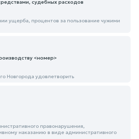
средствами, судебных расходов
ании ущерба, процентов за пользование чужими
производству <номер>
го Новгорода удовлетворить
инистративного правонарушения,
тивному наказанию в виде административного