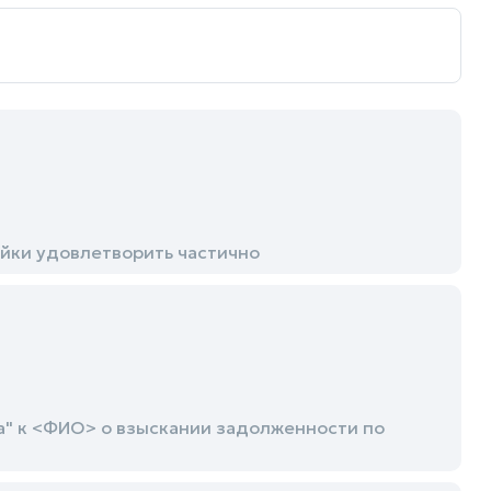
ойки удовлетворить частично
а" к <ФИО> о взыскании задолженности по