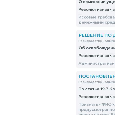
О взыскании уще
Резолютивная ча
Исковые требова
денежными средс
РЕШЕНИЕ ПО ДЕ
Производство - Адми
Об освобождени
Резолютивная ча
Административны
ПОСТАНОВЛЕНИЕ
Производство - Адми
По статье 19.3 К
Резолютивная ча
Признать <ФИО>,
предусмотренног
ареста на срок 5 