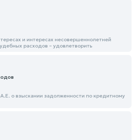
нтересах и интересах несовершеннолетней
 судебных расходов – удовлетворить
ходов
.А.Е. о взыскании задолженности по кредитному