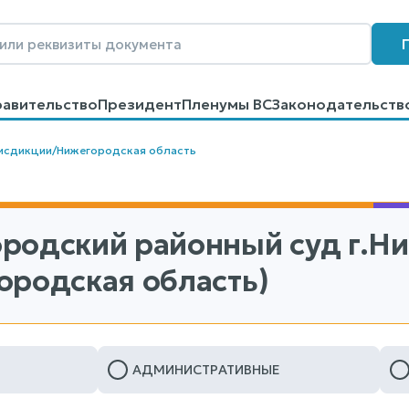
равительство
Президент
Пленумы ВС
Законодательств
говоров
Контакты
Помощь
Поиск
исдикции
/
Нижегородская область
родский районный суд г.Н
ородская область)
АДМИНИСТРАТИВНЫЕ