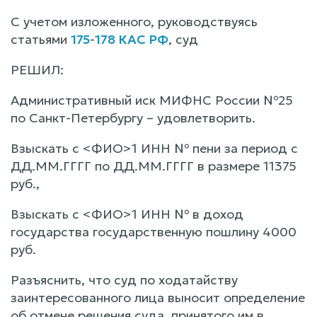
С учетом изложенного, руководствуясь
статьями
175
-
178 КАС РФ
, суд
РЕШИЛ:
Административный иск МИФНС России №25
по Санкт-Петербургу – удовлетворить.
Взыскать с <ФИО>1 ИНН № пени за период с
ДД.ММ.ГГГГ по ДД.ММ.ГГГГ в размере 11375
руб.,
Взыскать с <ФИО>1 ИНН № в доход
государства государственную пошлину 4000
руб.
Разъяснить, что суд по ходатайству
заинтересованного лица выносит определение
об отмене решения суда, принятого им в