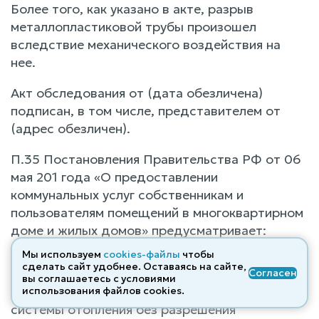
Более того, как указано в акте, разрыв
металлопластиковой трубы произошел
вследствие механического воздействия на
нее.
Акт обследования от (дата обезличена)
подписан, в том числе, представителем от
(адрес обезличен).
П.35 Постановления Правительства РФ от 06
мая 201 года «О предоставлении
коммунальных услуг собственникам и
пользователям помещений в многоквартирном
доме и жилых домов» предусматривает:
Мы используем
cookies-файлы
чтобы
35. Потребитель не вправе:
сделать сайт удобнее. Оставаясь на сайте,
Согласен
вы соглашаетесь с условиями
б) производить слив теплоносителя из
использования файлов cооkies.
системы отопления без разрешения