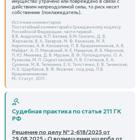
имущество утрачено или повреждено в связи с
действием непреодолимой силы, то риск несет
собственник (поклажедатель).
Источник комментария:
Постатейный комментарий к Гражданскому кодексу
Российской Федерации, части первой .
В.В. Андропов, К.П. Беляев, Б.М. Гонгало, Д. В.
Жернаков, В. А. Захаров, М. Ф. Казанцев, М. Я.
Кириллова, А. В. Коновалов, П. В. Крашенинников, А. В.
Майфат, А. Л. Маковский, И. Е. Манылов, И. Б. Миронов,
Л. Ю. Михеева, Д. В. Мурзин, В. Ф. Попондопуло, О. А.
Рузакова, М. Л. Скуратовский, П. В. Степанов, Е. А.
Суханов, М. В. Телюкина, Е. К. Толстенко, Е. В. Тычинская,
Н. Б. Щербаков, В. Ф. Яковлев ; под ред. П.В.
Крашенинникова
М.: Статут, 2011 .
Судебная практика по статье 211 ГК
РФ
Решение по делу № 2-618/2025 от
29.08.2025 - О возмещении ущерба от