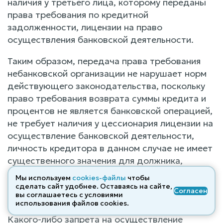
наличия у третьего лица, которому переданы
права требования по кредитной
задолженности, лицензии на право
осуществления банковской деятельности.
Таким образом, передача права требования
небанковской организации не нарушает норм
действующего законодательства, поскольку
право требования возврата суммы кредита и
процентов не является банковской операцией,
не требует наличия у цессионария лицензии на
осуществление банковской деятельности,
личность кредитора в данном случае не имеет
существенного значения для должника,
поскольку не влияет на объем прав и
Мы используем
cookies-файлы
чтобы
обязанностей должника по кредитному
сделать сайт удобнее. Оставаясь на сайте,
Согласен
вы соглашаетесь с условиями
договору.
использования файлов cооkies.
Какого-либо запрета на осуществление