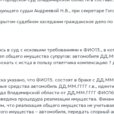
ующего судьи Андреевой Н.В., при секретаре Гого
крытом судебном заседании гражданское дело по
сь в суд с исковыми требованиями к ФИО13., в ко
ел общего имущества супругов: автомобиля ДД.ММ
скать с истца в пользу ответчика компенсацию ?
ка указано, что ФИО15. состоят в браке с ДД.ММ.
ые средства автомобиль ДД.ММ.ГГГГ г.в., иден
да Владимирской области от ДД.ММ.ГГГГ ФИО16 п
введена процедура реализации имущества. Фина
ем, что реализация общего имущества не учитывае
ого имущества – автомобиля, передать спорный ав