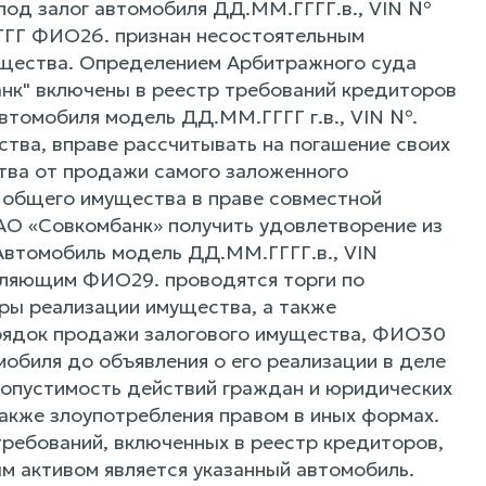
под залог автомобиля ДД.ММ.ГГГГ.в., VIN №
ГГ ФИО26. признан несостоятельным
ущества. Определением Арбитражного суда
нк" включены в реестр требований кредиторов
втомобиля модель ДД.ММ.ГГГГ г.в., VIN №.
тва, вправе рассчитывать на погашение своих
ства от продажи самого заложенного
 общего имущества в праве совместной
АО «Совкомбанк» получить удовлетворение из
Автомобиль модель ДД.ММ.ГГГГ.в., VIN
вляющим ФИО29. проводятся торги по
ры реализации имущества, а также
орядок продажи залогового имущества, ФИО30
мобиля до объявления о его реализации в деле
опустимость действий граждан и юридических
также злоупотребления правом в иных формах.
требований, включенных в реестр кредиторов,
м активом является указанный автомобиль.