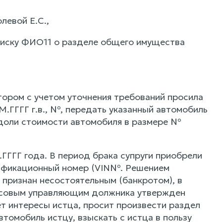
левой Е.С.,
 иску ФИО11 о разделе общего имущества
тором с учетом уточнения требований просила
.ГГГГ г.в., №, передать указанный автомобиль
 доли стоимости автомобиля в размере №
ГГГГ года. В период брака супруги приобрели
тификационный номер (VIN№. Решением
ризнан несостоятельным (банкротом), в
нсовым управляющим должника утвержден
т интересы истца, просит произвести раздел
томобиль истцу, взыскать с истца в пользу