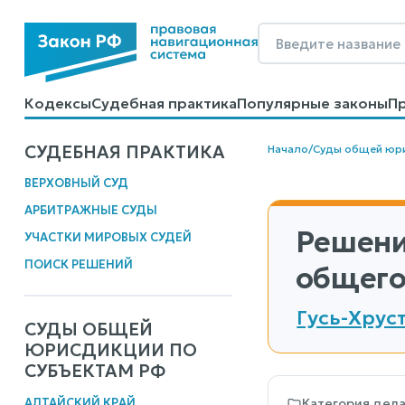
Кодексы
Судебная практика
Популярные законы
П
Калькуляторы
Справочные материалы
Образцы до
СУДЕБНАЯ ПРАКТИКА
Начало
/
Суды общей юр
ВЕРХОВНЫЙ СУД
АРБИТРАЖНЫЕ СУДЫ
Решени
УЧАСТКИ МИРОВЫХ СУДЕЙ
ПОИСК РЕШЕНИЙ
общего
Гусь-Хрус
СУДЫ ОБЩЕЙ
ЮРИСДИКЦИИ ПО
СУБЪЕКТАМ РФ
АЛТАЙСКИЙ КРАЙ
Категория дел