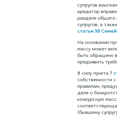
супругов взыска
кредитор вправе
разделе общего 
супругов, а такж
статьи 38 Семе
На основании пун
массу может вкл
быть обращено в
предъявить треб
В силу пункта 7
с
собственности с
правилам, предус
деле о банкротс
конкурсную масс
соответствующая
(бывшему супругу