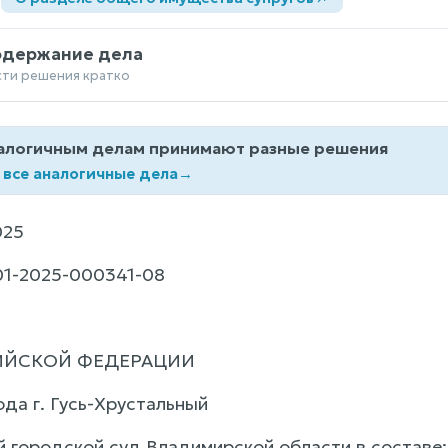
одержание дела
сти решения кратко
алогичным делам принимают разные решения
 все аналогичные дела
→
025
1-2025-000341-08
ИЙСКОЙ ФЕДЕРАЦИИ
ода г. Гусь-Хрустальный
й городской суд Владимирской области в составе: