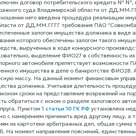
ключен договор потребительского кредита № №, 
ражного суда Владимирской области от ДД.ММ.ГГ
отношении него введена процедура реализации им
ласти от ДД.ММ.ГГГГ требования ПАО "Совкомба
еспеченные залогом имущества должника в виде а
вания которого обеспечены залогом такого имущес
редств, вырученных в ходе конкурсного производ
овательно, выделение ФИО27 в собственность из
порного автомобиля препятствует возможности П
енного имущества в деле о банкротстве ФИО28. 
рсную массу. На данный момент финансовым упра
ества должника. Учитывая длительность процеду
аконом сроки на представление возражений на п
ть обратиться с иском о разделе залогового авто
пруга. Пунктом 1
статьи 10 ГК РФ
установлена нед
но с намерением причинить вред другому лицу, а 
иям из картотеки арбитражных дел, общая сумма 
б. На момент направления пояснений, единственны