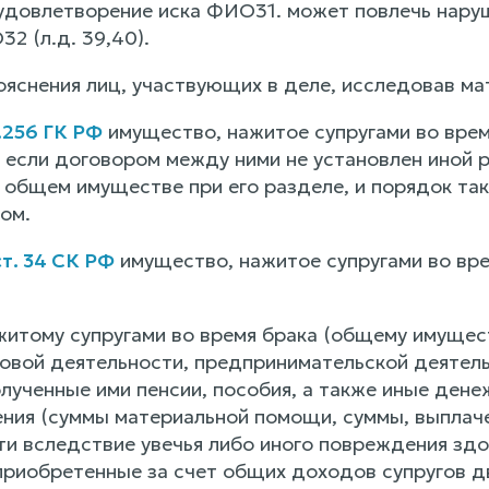
удовлетворение иска ФИО31. может повлечь наруш
2 (л.д. 39,40).
ояснения лиц, участвующих в деле, исследовав м
.256 ГК РФ
имущество, нажитое супругами во время
 если договором между ними не установлен иной 
в общем имуществе при его разделе, и порядок та
ом.
ст. 34 СК РФ
имущество, нажитое супругами во вре
житому супругами во время брака (общему имущест
довой деятельности, предпринимательской деятель
олученные ими пенсии, пособия, а также иные ден
ения (суммы материальной помощи, суммы, выплач
и вследствие увечья либо иного повреждения здо
приобретенные за счет общих доходов супругов 