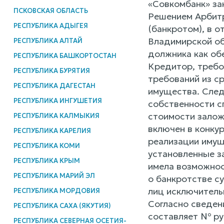
«Совкомбанк» за
ПСКОВСКАЯ ОБЛАСТЬ
Решением Арбит
РЕСПУБЛИКА АДЫГЕЯ
(банкротом), в 
Владимирской об
РЕСПУБЛИКА АЛТАЙ
должника как об
РЕСПУБЛИКА БАШКОРТОСТАН
Кредитор, требо
РЕСПУБЛИКА БУРЯТИЯ
требований из с
РЕСПУБЛИКА ДАГЕСТАН
имущества. След
РЕСПУБЛИКА ИНГУШЕТИЯ
собственности с
стоимости залож
РЕСПУБЛИКА КАЛМЫКИЯ
включен в конку
РЕСПУБЛИКА КАРЕЛИЯ
реализации имущ
РЕСПУБЛИКА КОМИ
установленные з
РЕСПУБЛИКА КРЫМ
имела возможнос
РЕСПУБЛИКА МАРИЙ ЭЛ
о банкротстве су
лиц исключитель
РЕСПУБЛИКА МОРДОВИЯ
Согласно сведен
РЕСПУБЛИКА САХА (ЯКУТИЯ)
составляет № ру
РЕСПУБЛИКА СЕВЕРНАЯ ОСЕТИЯ-