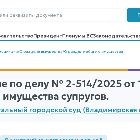
равительство
Президент
Пленумы ВС
Законодательств
говоров
Контакты
Помощь
Поиск
исдикции
/
О разделе имущества
/
О разделе общего имущества
е по делу
№ 2-514/2025
от 
 имущества супругов.
тальный городской суд (Владимирская 
а
О разделе общего имущества супругов