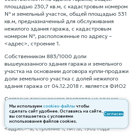
площадью 230,7 кв.м, с кадастровым номером
№ и земельный участок, общей площадью 531
кв.м, предназначенный для обслуживания
нежилого здания гаража, с кадастровым
номером №, расположенные по адресу –
<адрес>, строение 1.
Собственником 883/1000 доли
вышеуказанного здания гаража и земельного
участка на основании договора купли-продажи
доли земельного участка с долей нежилого
здания гаража от 04.12.2018 г. является ФИО2
Согласно технического паспорта на здание
гаража (инвентарный №), выполненного ГУПТИ
Мы используем
cookies-файлы
чтобы
сделать сайт удобнее. Оставаясь на сайте,
и УН по Ярославской области 03.04.2007 г.,
Согласен
вы соглашаетесь с условиями
здание гаража, расположенное по адресу –
использования файлов cооkies.
<адрес>-а, строение 1, лит.Б, 1962 года