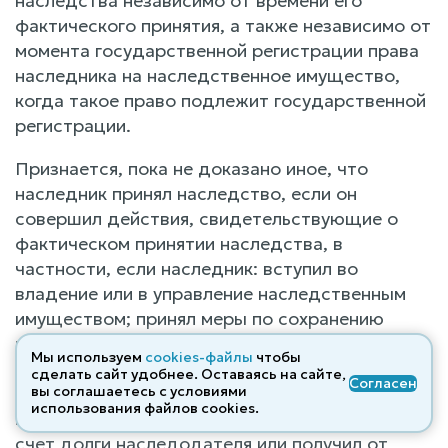
наследства независимо от времени его
фактического принятия, а также независимо от
момента государственной регистрации права
наследника на наследственное имущество,
когда такое право подлежит государственной
регистрации.
Признается, пока не доказано иное, что
наследник принял наследство, если он
совершил действия, свидетельствующие о
фактическом принятии наследства, в
частности, если наследник: вступил во
владение или в управление наследственным
имуществом; принял меры по сохранению
наследственного имущества, защите его от
Мы используем
cookies-файлы
чтобы
посягательств или притязаний третьих лиц;
сделать сайт удобнее. Оставаясь на сайте,
Согласен
произвел за свой счет расходы на содержание
вы соглашаетесь с условиями
использования файлов cооkies.
наследственного имущества; оплатил за свой
счет долги наследодателя или получил от