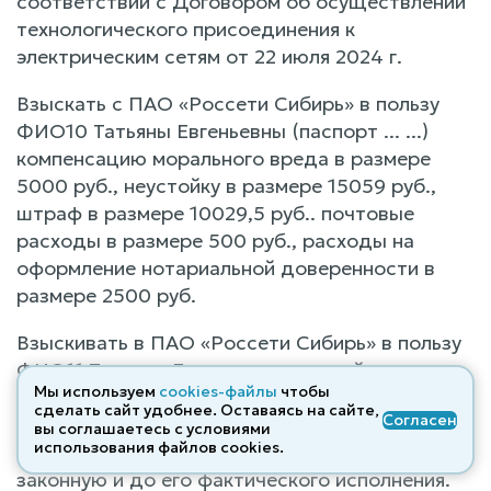
соответствии с Договором об осуществлении
технологического присоединения к
электрическим сетям от 22 июля 2024 г.
Взыскать с ПАО «Россети Сибирь» в пользу
ФИО10 Татьяны Евгеньевны (паспорт ... ...)
компенсацию морального вреда в размере
5000 руб., неустойку в размере 15059 руб.,
штраф в размере 10029,5 руб.. почтовые
расходы в размере 500 руб., расходы на
оформление нотариальной доверенности в
размере 2500 руб.
Взыскивать в ПАО «Россети Сибирь» в пользу
ФИО11 Татьяны Евгеньевны неустойку в
Мы используем
cookies-файлы
чтобы
порядке
ст.308.3 ГК РФ
в размере 1075 рублей
сделать сайт удобнее. Оставаясь на сайте,
Согласен
за каждый день уклонения от исполнения
вы соглашаетесь с условиями
использования файлов cооkies.
решения суда с момента вступления решения в
законную и до его фактического исполнения.